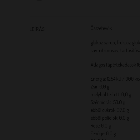
Összetevők
LEÍRÁS
glükóz szirup, fruktóz-glü
sav: citromsav, tartósítós
Átlagos tápértékadatok 1
Energia: 1254 kJ / 300 kc
Zsír: 0,0 g
melyből telített: 0,0 g
Szénhidrát: 53,0 g
ebből cukrok: 37,0 g
ebből poliolok: 0,0 g
Rost: 0,0 g
Fehérje: 0,0 g