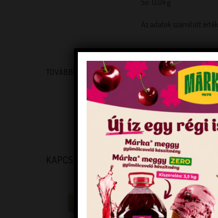
Só: 0,04 g
Az adatok számított érté
TOVÁBBI INFORMÁCIÓK
TÖMEG
FORGALMAZÓI KÓD
VONALKÓD
KAPCSOLÓDÓ TERMÉKEK
KEDVENCEM!