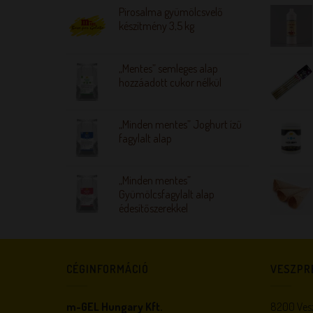
Pirosalma gyümölcsvelő
készítmény 3,5 kg
„Mentes” semleges alap
hozzáadott cukor nélkül
„Minden mentes” Joghurt ízű
fagylalt alap
„Minden mentes”
Gyümölcsfagylalt alap
édesítőszerekkel
CÉGINFORMÁCIÓ
VESZPR
m-GEL Hungary Kft.
8200 Vesz