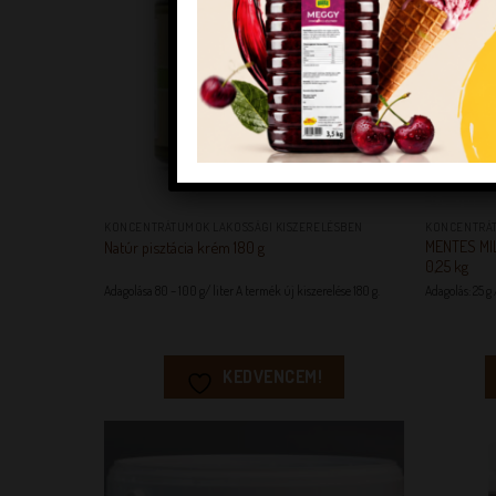
+
+
KONCENTRÁTUMOK LAKOSSÁGI KISZERELÉSBEN
KONCENTRÁT
MENTES MI
Natúr pisztácia krém 180 g
0,25 kg
Adagolása 80 – 100 g/ liter A termék új kiszerelése 180 g.
Adagolás: 25 g
KEDVENCEM!
KEDVENCEM!