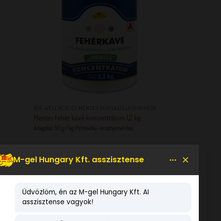
+
DIA-WELLNESS ÉS MENTES FAGYLALTALAPANYAGOK
Mentes fehér kávé koncentrátum 1,2 kg
Adagolás: 50 g / kg Pálmaolaj- és szójamentes.
KEDVENCEM!
LEGNÉPSZERŰBB TERMÉKEK