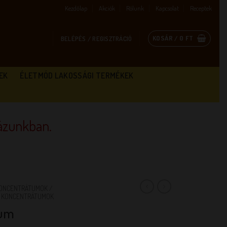
Kezdőlap
Akciók
Rólunk
Kapcsolat
Receptek
KOSÁR /
0
FT
BELÉPÉS / REGISZTRÁCIÓ
EK
ÉLETMÓD LAKOSSÁGI TERMÉKEK
zunkban.
KONCENTRÁTUMOK /
Z KONCENTRÁTUMOK
tum