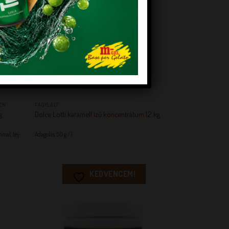
+
EN
FAGYLALT
g
Dolce Lotti karamell ízű koncentrátum 1,2 kg
mmal, tej-
Adagolás: 50 g / l
KEDVENCEM!
EM!
KEDVENCEM!