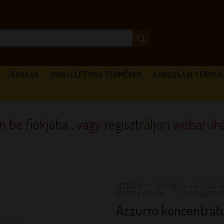
JÉGKÁSA
IPARI ÉLETMÓD TERMÉKEK
LAKOSSÁGI TERMÉK
en be
fiókjába
, vagy
regisztráljon
webáruhá
KEZDŐLAP
/
FAGYLALT
/
FAGYLALT 
PASZTÁK, AROMÁK
/
TEJFAGYLALTHO
Azzurro koncentrá
KEDVENCEM!