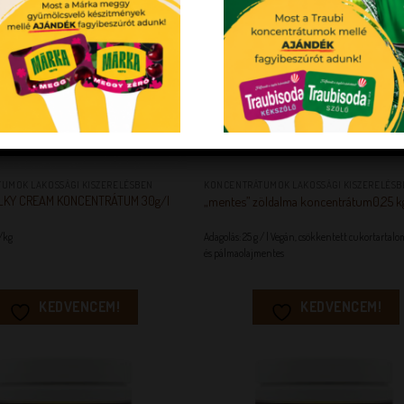
+
UMOK LAKOSSÁGI KISZERELÉSBEN
KONCENTRÁTUMOK LAKOSSÁGI KISZERELÉSB
LKY CREAM KONCENTRÁTUM 30g/l
„mentes” zöldalma koncentrátum0,25 k
 /kg
Adagolás: 25 g / l Vegán, csökkentett cukortartalo
és pálmaolajmentes
KEDVENCEM!
KEDVENCEM!
KEDVENCEM!
KEDVENC