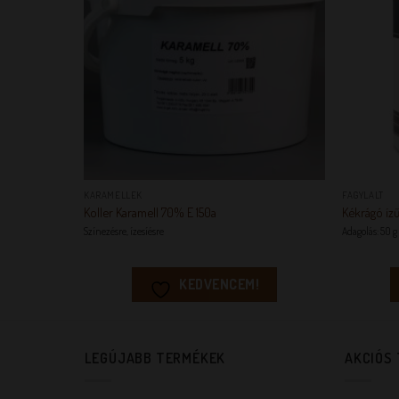
+
+
KARAMELLEK
FAGYLALT
Koller Karamell 70% E 150a
Kékrágó ízű
Színezésre, ízesíésre
Adagolás: 50 g 
KEDVENCEM!
LEGÚJABB TERMÉKEK
AKCIÓS