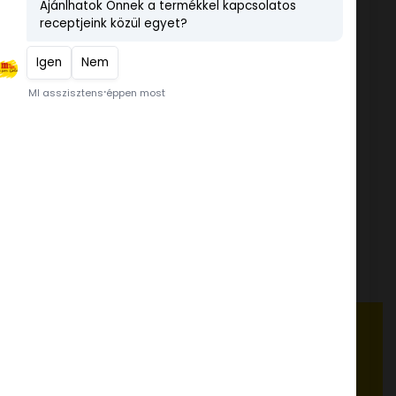
Paleo Fügelekvár
STABILIZÁTOR-L
Dia-Wellness Áfonya dzsem
tapor
Minifánk por
Értékelés:
5.00
/ 5
FELHASZNÁLÁSI ÖTLETEK, RECEPTEK
www.dia-wellness.com
ADATVÉDELMI IRÁNYELVEK
a 20.