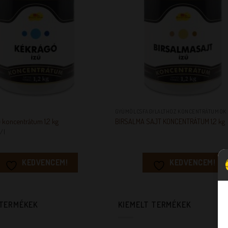
+
GYÜMÖLCSFAGYLALTHOZ KONCENTRÁTUMOK
 koncentrátum 1,2 kg
BIRSALMA SAJT KONCENTRÁTUM 1,2 kg
/ l
KEDVENCEM!
KEDVENCEM!
 TERMÉKEK
KIEMELT TERMÉKEK