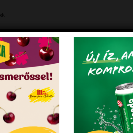
kek
.
1.2 kg
03525
5998199
KEDVENCEM!
KEDVENC