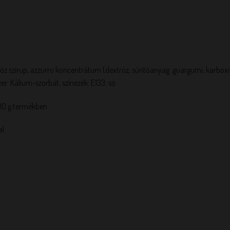
kóz szirup, azzurro koncentrátum (dextróz, sűrítőanyag: guargumi, karboxi 
zer: Kálium-szorbát, színezék: E133; só
00 g termékben
al