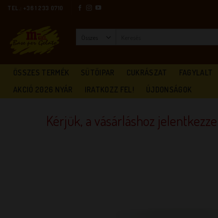
Skip
TEL.: +36 1 233 0710
to
content
Keresés
a
következőre:
ÖSSZES TERMÉK
SÜTŐIPAR
CUKRÁSZAT
FAGYLALT
AKCIÓ 2026 NYÁR
IRATKOZZ FEL!
ÚJDONSÁGOK
Kérjük, a vásárláshoz jelentkezz