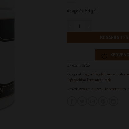
Adagolás: 50 g / l
Azzurro koncentrátum mennyisé
KOSÁRBA TES
KEDVENC
Cikkszám:
32155
Kategóriák:
Fagylalt
,
Fagylalt koncentrátumo
Tejfagylalthoz koncentrátumok
Címkék:
azzurro
,
curacau
,
koncentrátum
,
p