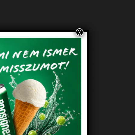
X
735252
EM!
KEDVENCEM!