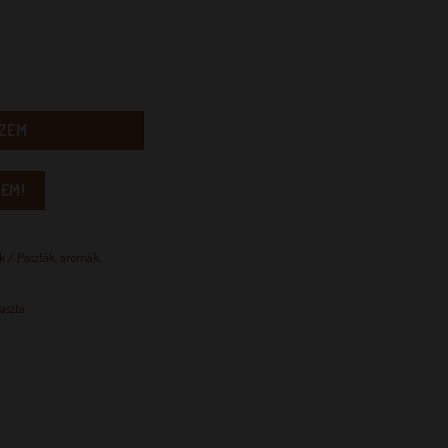
g
ZEM
EM!
k / Paszták, aromák
,
aszta