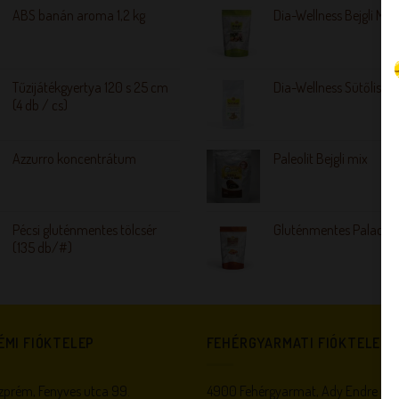
ABS banán aroma 1,2 kg
Dia-Wellness Bejgli Mix
Tűzijátékgyertya 120 s 25 cm
Dia-Wellness Sütőliszt
(4 db / cs)
Azzurro koncentrátum
Paleolit Bejgli mix
Pécsi gluténmentes tölcsér
Gluténmentes Palacsin
(135 db/#)
ÉMI FIÓKTELEP
FEHÉRGYARMATI FIÓKTELEP
prém, Fenyves utca 99.
4900 Fehérgyarmat, Ady Endre utc