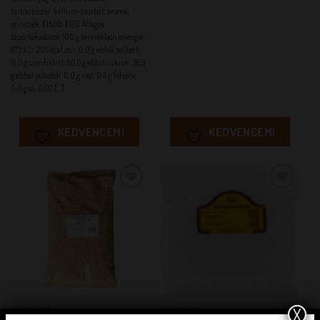
tartósítószer: kálium-szorbát, aroma,
színezék: E160b, E120 Átlagos
tápértékadatok 100 g termékben energia:
873 kJ/ 205 kcal zsír: 0,0 g ebből telített:
0,0 g szénhidrát: 50,8 g ebből cukrok: 36,9
g ebből poliolok: 0,0 g rost: 0,4 g fehérje:
0,0 g só: 0,02 [...]
KEDVENCEM!
KEDVENCEM!
KEDVENCEM!
KEDVENCEM!
X
CUKRÁSZAT
CUKRÁSZAT