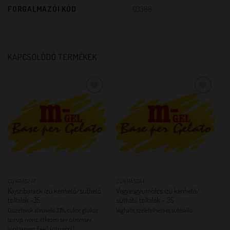
FORGALMAZÓI KÓD
03388
KAPCSOLÓDÓ TERMÉKEK
KEDVENCEM!
KEDVENCEM!
CUKRÁSZAT
CUKRÁSZAT
Kajszibarack ízű kenhető/süthető
Vegyesgyümölcs ízű kenhető/
töltelék -35
süthető töltelék – 35
Összetevők almavelő 33%, cukor, glükóz
Vágható, szeletelhető és sütésálló.
szirup, ivóvíz, étkezési sav: citromsav,
sűrítőanyag: E440 (citrusból),