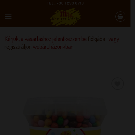
Skip
TEL.: +36 1 233 0710
to
content
Kérjük, a vásárláshoz jelentkezzen be
fiókjába
, vagy
regisztráljon
webáruházunkban.
KEDVENCEM!