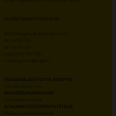
FEHÉRGYARMATI FIÓKTELEP
4900 Fehérgyarmat, Ady Endre utca 20.
Tel.:
(44) 510-128
fax:
(44) 510-129
mobil:
0620/297-7857
e-mail:
fgyarmat@m-gel.hu
FELHASZNÁLÁSI ÖTLETEK, RECEPTEK
www.dia-wellness.com
ADATVÉDELMI IRÁNYELVEK
Adatvédelmi irányelvek
ÁLTALÁNOS SZERZŐDÉSI FELTÉTELEK
Általános szerződési feltételek