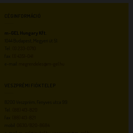
CÉGINFORMÁCIÓ
m-GEL Hungary Kft.
1044 Budapest, Megyeri út 51.
Tel.:
(1) 233-0710
fax:
(1) 4351-041
e-mail:
megrendeles@m-gel.hu
VESZPRÉMI FIÓKTELEP
8200 Veszprém, Fenyves utca 99.
Tel.:
(88) 413-820
fax:
(88) 413-821
mobil:
0630/820-8684
e-mail:
m-gel@invitel.hu
,
veszprem@m-gel.hu