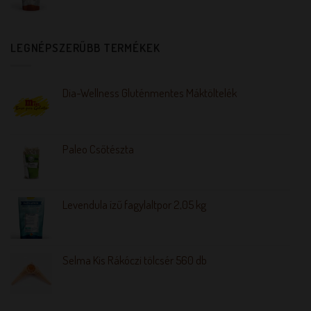
LEGNÉPSZERŰBB TERMÉKEK
Dia-Wellness Gluténmentes Máktöltelék
Paleo Csőtészta
Levendula ízű fagylaltpor 2,05 kg
Selma Kis Rákóczi tölcsér 560 db