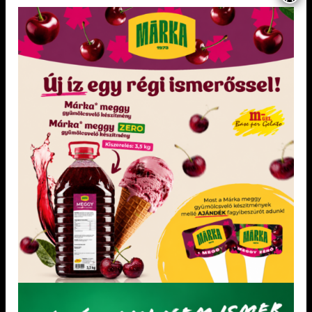
Arachis földimogyoró aprított
Kókuszreszelék
Sótlan, pörkölt, aprított földimogyoró
Díszítésre, szórásra
KEDVENCEM!
KEDVENCEM!
KEDVENCEM!
KEDVENCEM!
CUKRÁSZAT
CUKRÁSZAT
Darabos Áfonya kenhető/süthető
Kókusz töltelék por
gyümölcskészítmény
Csak hideg víz hozzáadása szükséges
Kenhető, sütésálló lekvár áfonya
darabokkal