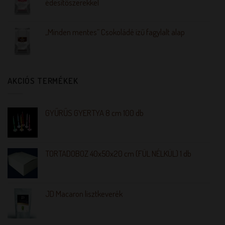
édesítőszerekkel
„Minden mentes” Csokoládé ízű fagylalt alap
AKCIÓS TERMÉKEK
GYŰRŰS GYERTYA 8 cm 100 db
TORTADOBOZ 40x50x20 cm (FÜL NÉLKÜL) 1 db
JD Macaron lisztkeverék