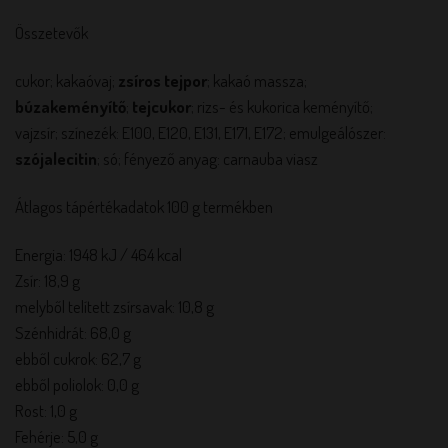
Összetevők
cukor; kakaóvaj;
zsíros tejpor
; kakaó massza;
búzakeményítő
;
tejcukor
; rizs- és kukorica keményítő;
vajzsír; színezék: E100, E120, E131, E171, E172; emulgeálószer:
szójalecitin
; só; fényező anyag: carnauba viasz
Átlagos tápértékadatok 100 g termékben
Energia: 1948 kJ / 464 kcal
Zsír: 18,9 g
melyből telített zsírsavak: 10,8 g
Szénhidrát: 68,0 g
ebből cukrok: 62,7 g
ebből poliolok: 0,0 g
Rost: 1,0 g
Fehérje: 5,0 g