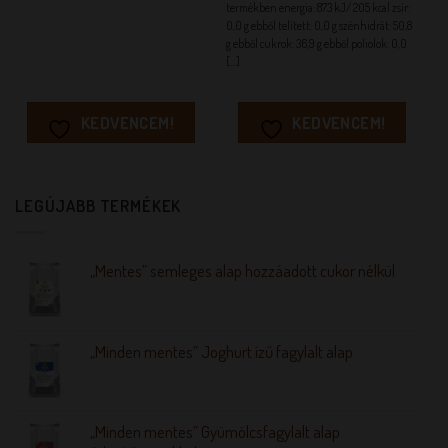
termékben energia: 873 kJ/ 205 kcal zsír:
0,0 g ebből telített: 0,0 g szénhidrát: 50,8
g ebből cukrok: 36,9 g ebből poliolok: 0,0
[...]
KEDVENCEM!
KEDVENCEM!
LEGÚJABB TERMÉKEK
„Mentes” semleges alap hozzáadott cukor nélkül
„Minden mentes” Joghurt ízű fagylalt alap
„Minden mentes” Gyümölcsfagylalt alap