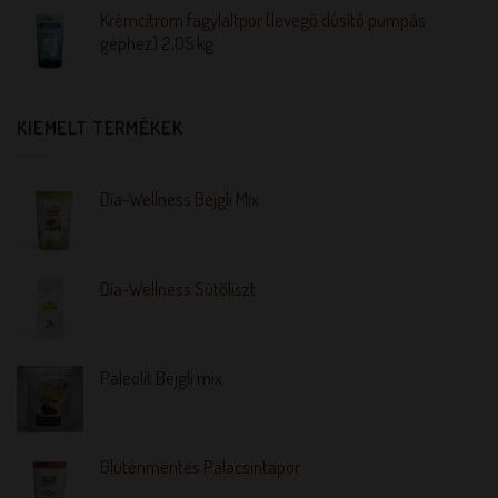
Krémcitrom fagylaltpor (levegő dúsító pumpás
géphez) 2,05 kg
KIEMELT TERMÉKEK
Dia-Wellness Bejgli Mix
Dia-Wellness Sütőliszt
Paleolit Bejgli mix
Gluténmentes Palacsintapor