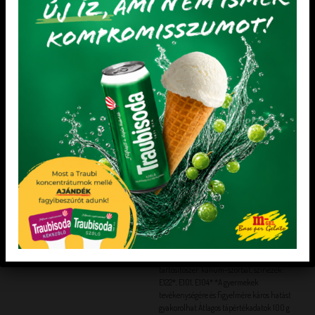
KEDVENCEM!
KEDVENCEM!
KEDVENCEM!
KEDVENCEM!
CUKRÁSZAT
CUKRÁSZAT
Eper ízű kenhető/süthető töltelék
ZABPEHELY
-35
Díszítésre, szórásra, tészták készítéséhez.
Összetevők almavelő 33%, cukor, glükóz
szirup, ivóvíz, étkezési sav: citromsav,
sűrítőanyag: E440, (citrusból), aroma,
tartósítószer: kálium-szorbát, színezék:
E122*, E101, E104* *A gyermekek
tevékenységére és figyelmére káros hatást
gyakorolhat Átlagos tápértékadatok 100 g