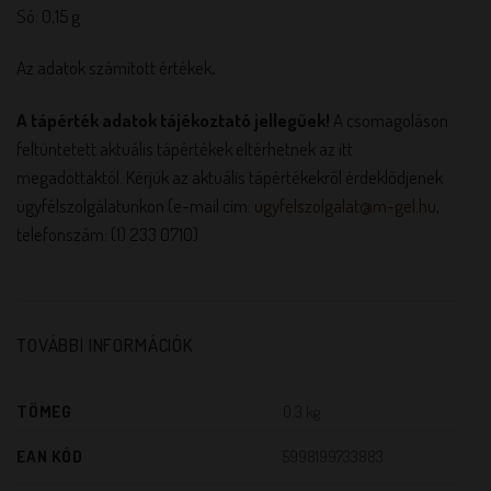
Só: 0,15 g
Az adatok számított értékek
.
A tápérték adatok tájékoztató jellegűek!
A csomagoláson
feltüntetett aktuális tápértékek eltérhetnek az itt
megadottaktól. Kérjük az aktuális tápértékekről érdeklődjenek
ügyfélszolgálatunkon (e-mail cím:
ugyfelszolgalat@m-gel.hu
,
telefonszám: (1) 233 0710)
TOVÁBBI INFORMÁCIÓK
TÖMEG
0.3 kg
EAN KÓD
5998199733883