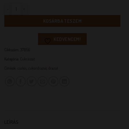
Csokis cukor drazsé mennyiség
KOSÁRBA TESZEM
KEDVENCEM!
Cikkszám:
37856
Kategória:
Cukrászat
Címkék:
csokis
,
cukordrazsé
,
drazsé
LEÍRÁS