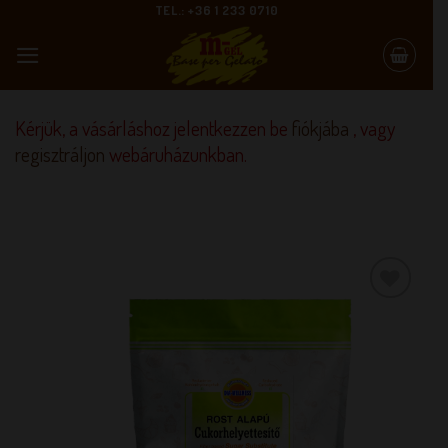
Skip
TEL.: +36 1 233 0710
to
content
Kérjük, a vásárláshoz jelentkezzen be
fiókjába
, vagy
regisztráljon
webáruházunkban.
KEDVENCEM!