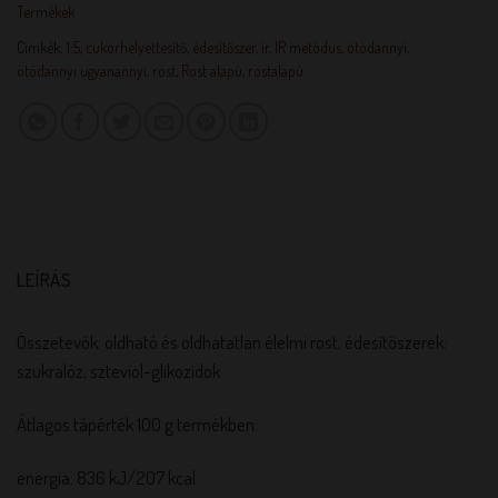
Termékek
Címkék:
1:5
,
cukorhelyettesítő
,
édesítőszer
,
ir
,
IR metódus
,
ötödannyi
,
ötödannyi ugyanannyi
,
rost
,
Rost alapú
,
rostalapú
LEÍRÁS
Összetevők: oldható és oldhatatlan élelmi rost, édesítőszerek:
szukralóz, szteviol-glikozidok
Átlagos tápérték 100 g termékben:
energia: 836 kJ/207 kcal