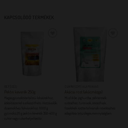
KAPCSOLÓDÓ TERMÉKEK
KEDVENCEM!
KEDVENCEM!
BEFŐZÉS
CUKRÁSZATI ALAPANYAG
Pektin keverék 250g
Akácia rost (akácmézga)
Magas gyümölcstartalmú lekvárokhoz,
Müzlikbe, joghurtba, péktermék
édesítőszerrel is elkészíthető. Hozzávalók:
sütéséhez, turmixok, smoothiek,
dzsemekhez/lekvárokhoz: 1000 g
főzelékek rosttartalmának növeléséhez
gyümölcs 20 g pektin keverék 350-400 g
adagolása tetszőleges mennyiségben.
cukor vagy cukorhelyettesítő