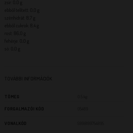
zsír: 0,0 g
ebből telített: 0,0 g
szénhidrát: 8,7 g
ebből cukrok: 8,4 g
rost: 86,0 g
fehérje: 0,0 g
só: 0,0 g
TOVÁBBI INFORMÁCIÓK
TÖMEG
0.5 kg
FORGALMAZÓI KÓD
05489
VONALKÓD
5998199754895