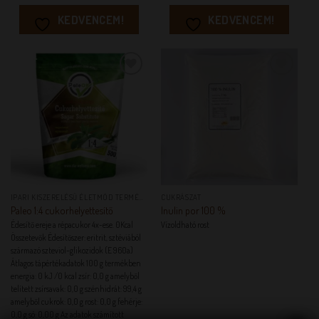
KEDVENCEM!
KEDVENCEM!
KEDVENCEM!
KEDVENCEM!
IPARI KISZERELÉSŰ ÉLETMÓD TERMÉKEK
CUKRÁSZAT
Paleo 1:4 cukorhelyettesítő
Inulin por 100 %
Édesítő ereje a répacukor 4x-ese. 0Kcal
Vízoldható rost
Összetevők Édesítőszer: eritrit, sztéviából
származó szteviol-glikozidok (E 960a)
Átlagos tápértékadatok 100 g termékben
energia: 0 kJ /0 kcal zsír: 0,0 g amelyből
telített zsírsavak: 0,0 g szénhidrát: 99,4 g
amelyből cukrok: 0,0 g rost: 0,0 g fehérje:
0,0 g só: 0,00 g Az adatok számított