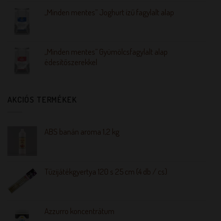
„Minden mentes” Joghurt ízű fagylalt alap
„Minden mentes” Gyümölcsfagylalt alap
édesítőszerekkel
AKCIÓS TERMÉKEK
ABS banán aroma 1,2 kg
Tűzijátékgyertya 120 s 25 cm (4 db / cs)
Azzurro koncentrátum