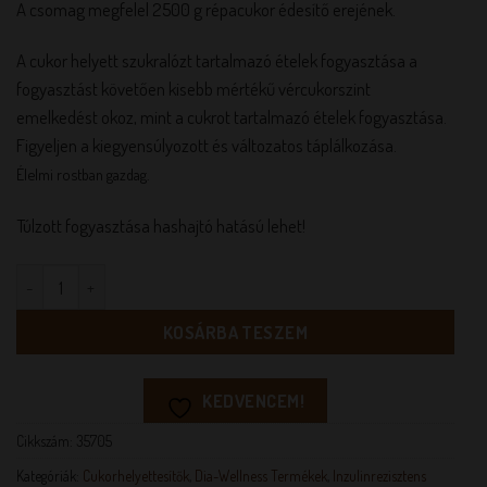
A csomag megfelel 2500 g répacukor édesítő erejének.
A cukor helyett szukralózt tartalmazó ételek fogyasztása a
fogyasztást követően kisebb mértékű vércukorszint
emelkedést okoz, mint a cukrot tartalmazó ételek fogyasztása.
Figyeljen a kiegyensúlyozott és változatos táplálkozása.
Élelmi rostban gazdag.
Túlzott fogyasztása hashajtó hatású lehet!
Dia-Wellness rost alapú 1:5 cukorhelyettesítő (ötödannyi) 500 
KOSÁRBA TESZEM
KEDVENCEM!
Cikkszám:
35705
Kategóriák:
Cukorhelyettesítők
,
Dia-Wellness Termékek
,
Inzulinrezisztens