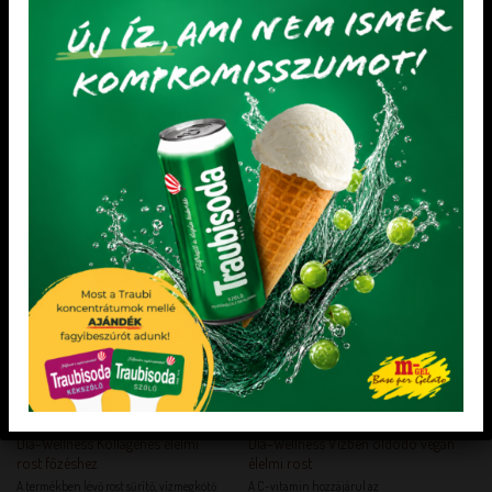
g, amelyből cukrok: 0,8 g, rost: 83,7 g,
fehérje: 3,0 g só: 0,16 g ß-glükán 3994 mg
Felhasználás: Bármilyen liszthez
hozzákeverve a szénhidráttartalom
csökken, növeljük [...]
KEDVENCEM!
KEDVENCEM!
KEDVENCEM!
KEDVENCEM!
DIA-WELLNESS TERMÉKEK
DIA-WELLNESS TERMÉKEK
Dia-Wellness Kollagénes élelmi
Dia-Wellness Vízben oldódó vegán
rost főzéshez
élelmi rost
A termékben lévő rost sűrítő, vízmegkötő
A C-vitamin hozzájárul az