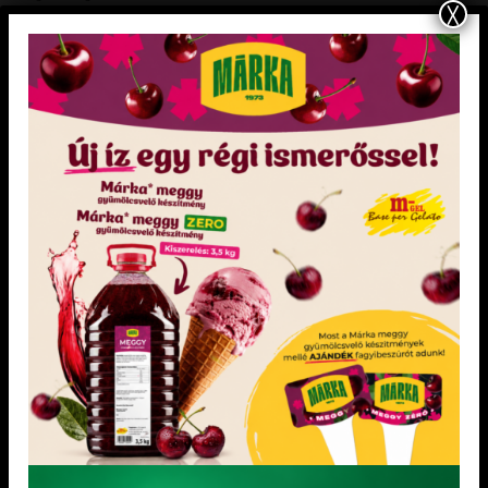
X
értékek.
KEDVENCEM!
KEDVENCEM!
KEDVENCEM!
KEDVENCEM!
ÚJ ÉTREND KIEGÉSZÍTŐINK
MAGVAK ÉS MAGLISZTEK
Élelmi rost sütéshez
Élelmi rost Útifűmaghéjliszt 250g
Kiszerelés: 250 g Összetevők: élelmi rost:
Levesek, pudingok, lekvárok
bambusz, árpa; lisztkezelő szer: enzimek,
elkészítéséhez. Kenyerek és
aszkorbinsav Átlagos tápérték 100 g
péksütemények rosttartalmának
termékben: energia: 907 kj/217 kcal, zsír:
dúsítására és állományuk javítására.
1,4 g, amelyből telített: 0,5 g szénhidrát: 6,2
Gyümölcszselék készítésére.