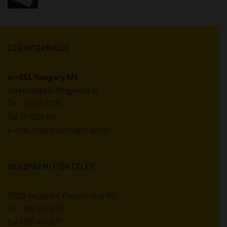
CÉGINFORMÁCIÓ
m-GEL Hungary Kft.
1044 Budapest, Megyeri út 51.
Tel.:
(1) 233-0710
fax:
(1) 4351-041
e-mail:
megrendeles@m-gel.hu
VESZPRÉMI FIÓKTELEP
8200 Veszprém, Fenyves utca 99.
Tel.:
(88) 413-820
fax:
(88) 413-821