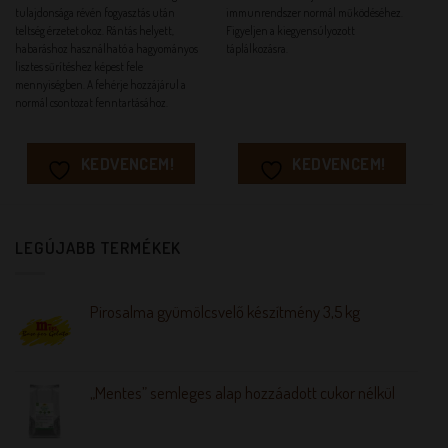
tulajdonsága révén fogyasztás után
immunrendszer normál működéséhez.
teltség érzetet okoz. Rántás helyett,
Figyeljen a kiegyensúlyozott
habaráshoz használható a hagyományos
táplálkozásra.
lisztes sűrítéshez képest fele
mennyiségben. A fehérje hozzájárul a
normál csontozat fenntartásához.
KEDVENCEM!
KEDVENCEM!
LEGÚJABB TERMÉKEK
Pirosalma gyümölcsvelő készítmény 3,5 kg
„Mentes” semleges alap hozzáadott cukor nélkül