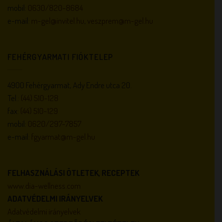
mobil:
0630/820-8684
e-mail:
m-gel@invitel.hu
,
veszprem@m-gel.hu
FEHÉRGYARMATI FIÓKTELEP
4900 Fehérgyarmat, Ady Endre utca 20.
Tel.:
(44) 510-128
fax:
(44) 510-129
mobil:
0620/297-7857
e-mail:
fgyarmat@m-gel.hu
FELHASZNÁLÁSI ÖTLETEK, RECEPTEK
www.dia-wellness.com
ADATVÉDELMI IRÁNYELVEK
Adatvédelmi irányelvek