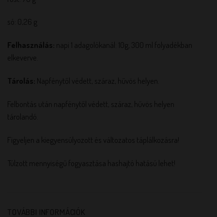
só: 0,26 g
Felhasználás:
napi 1 adagolókanál: 10g, 300 ml folyadékban
elkeverve.
Tárolás:
Napfénytől védett, száraz, hűvös helyen.
Felbontás után napfénytől védett, száraz, hűvös helyen
tárolandó.
Figyeljen a kiegyensúlyozott és változatos táplálkozásra!
Túlzott mennyiségű fogyasztása hashajtó hatású lehet!
TOVÁBBI INFORMÁCIÓK