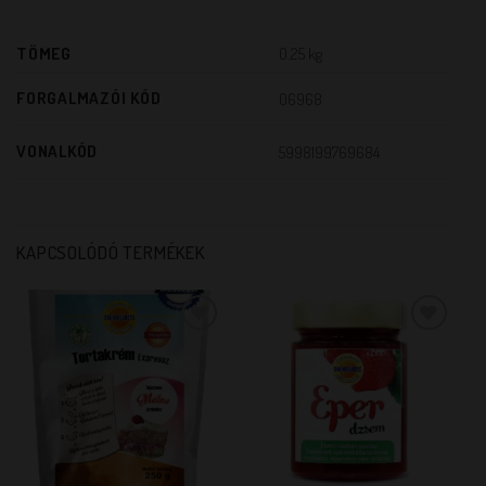
TÖMEG
0.25 kg
FORGALMAZÓI KÓD
06968
VONALKÓD
5998199769684
KAPCSOLÓDÓ TERMÉKEK
KEDVENCEM!
KEDVENCEM!