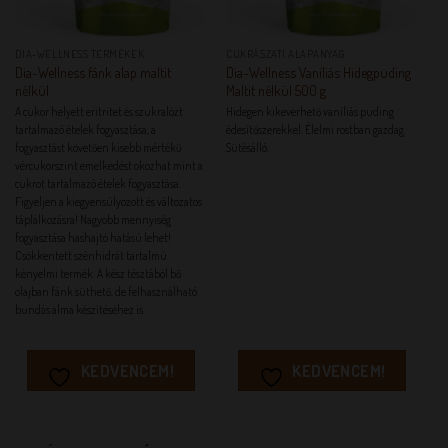
DIA-WELLNESS TERMÉKEK
CUKRÁSZATI ALAPANYAG
Dia-Wellness fánk alap maltit
Dia-Wellness Vaníliás Hidegpuding
nélkül
Maltit nélkül 500 g
A cukor helyett eritritet és szukralózt
Hidegen kikeverhető vaníliás puding
tartalmazó ételek fogyasztása, a
édesítőszerekkel. Élelmi rostban gazdag.
fogyasztást követően kisebb mértékű
Sütésálló.
vércukorszint emelkedést okozhat mint a
cukrot tartalmazó ételek fogyasztása.
Figyeljen a kiegyensúlyozott és változatos
táplálkozásra! Nagyobb mennyiség
fogyasztása hashajtó hatású lehet!
Csökkentett szénhidrát tartalmú
kényelmi termék. A kész tésztából bő
olajban fánk süthető, de felhasználható
bundás alma készítéséhez is.
KEDVENCEM!
KEDVENCEM!