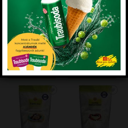
Élelmi rostban gazdag. Könnyen
fogyasztást követően kisebb mértékű
elkészíthető, ízesítés nélkül is
vércukorszint emelkedést okoz mint a
fogyasztható. Más desszert is készíthető
cukrot tartalmazó ételek fogyasztása.
belőle. Kihűtve gyümölcsrizs is készíthető
Nagyobb mennyiség fogyasztása hashajtó
belőle. Figyeljen a kiegyensúlyozott és
hatású. Figyeljen a kiegyensúlyozott és
változatos táplálkozásra. A cukor helyett
változatos táplálkozásra.
eritritet és szukralózt tartalmazó ételek
fogyasztása, a fogyasztást követően kisebb
mértékű vércukorszint emelkedést
okozhat mint a cukrot tartalmazó ételek
fogyasztása.
KEDVENCEM!
KEDVENCEM!
KEDVENCEM!
KEDVENCEM!