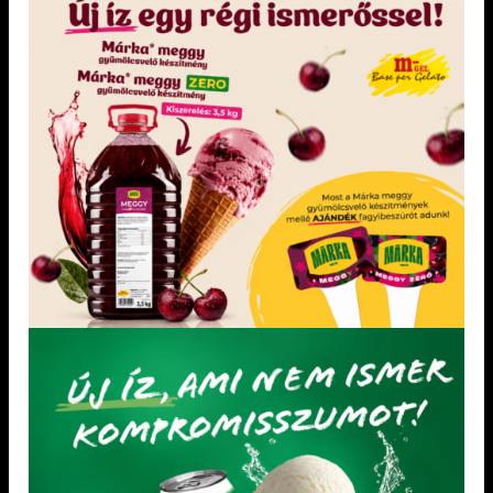
kiegyensúlyozott és változatos
táplálkozásra. Túlzott mennyiségű
fogyasztása hashajtó hatású lehet.
KEDVENCEM!
KEDVENCEM!
KEDVENCEM!
KEDVENCEM!
DIA-WELLNESS TERMÉKEK
DIA-WELLNESS TERMÉKEK
Maltit mentes Dia-Wellness
Maltit Mentes Tejberizs Alap
Tortakrém Express mogyorós
Csökkentett szénhidráttartalmú tejberizs
Mogyoró ízű krém tejszínhab ízesítésére és
készítéséhez. Egyszerűen, forró tejjel
rögzítésére. A cukor helyett eritritet és
elkészíthető. Édesítőt már tartalmaz.
szukralózt tartalmazó ételek fogyasztása, a