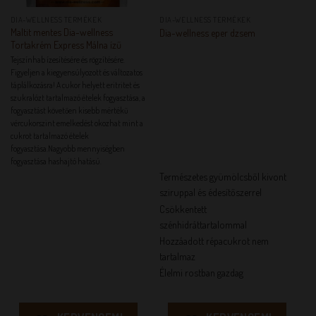
DIA-WELLNESS TERMÉKEK
DIA-WELLNESS TERMÉKEK
Maltit mentes Dia-wellness
Dia-wellness eper dzsem
Tortakrém Express Málna ízű
Tejszínhab ízesítésére és rögzítésére.
Figyeljen a kiegyensúlyozott és változatos
táplálkozásra! A cukor helyett eritritet és
szukralózt tartalmazó ételek fogyasztása, a
fogyasztást követően kisebb mértékű
vércukorszint emelkedést okozhat mint a
cukrot tartalmazó ételek
fogyasztása.Nagyobb mennyiségben
fogyasztása hashajtó hatású.
Természetes gyümölcsből kivont
sziruppal és édesítőszerrel
Csökkentett
szénhidráttartalommal
Hozzáadott répacukrot nem
tartalmaz
Élelmi rostban gazdag