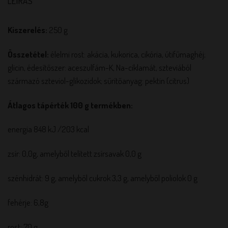
LEÍRÁS
Kiszerelés:
250 g
Összetétel:
élelmi rost: akácia, kukorica, cikória, útifűmaghéj;
glicin, édesítőszer: aceszulfám-K, Na-ciklamát, szteviából
származó szteviol-glikozidok; sűrítőanyag: pektin (citrus)
Átlagos tápérték 100 g termékben:
energia 848 kJ /203 kcal
zsír: 0,0g, amelyből telített zsírsavak 0,0 g
szénhidrát: 9 g, amelyből cukrok 3,3 g, amelyből poliolok 0 g
fehérje: 6,8g
rost: 70 g