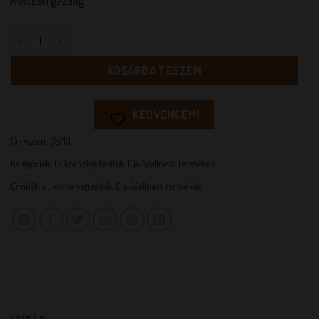
Rostban gazdag.
Dia-Wellness Élelmi rost alapú cukorhelyettesítő 1:4 steviával me
KOSÁRBA TESZEM
KEDVENCEM!
Cikkszám:
35713
Kategóriák:
Cukorhelyettesítők
,
Dia-Wellness Termékek
Címkék:
cukorhelyettesítők
,
Dia-Wellness termékek