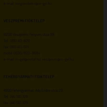
e-mail:
megrendeles@m-gel.hu
VESZPRÉMI FIÓKTELEP
8200 Veszprém, Fenyves utca 99.
Tel.:
(88) 413-820
fax:
(88) 413-821
mobil:
0630/820-8684
e-mail:
m-gel@invitel.hu
,
veszprem@m-gel.hu
FEHÉRGYARMATI FIÓKTELEP
4900 Fehérgyarmat, Ady Endre utca 20.
Tel.:
(44) 510-128
fax:
(44) 510-129