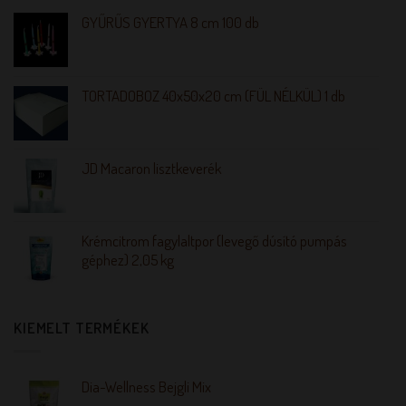
GYŰRŰS GYERTYA 8 cm 100 db
TORTADOBOZ 40x50x20 cm (FÜL NÉLKÜL) 1 db
JD Macaron lisztkeverék
Krémcitrom fagylaltpor (levegő dúsító pumpás
géphez) 2,05 kg
KIEMELT TERMÉKEK
Dia-Wellness Bejgli Mix