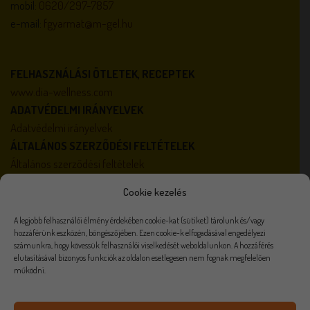
mobil:
0620/297-7857
e-mail:
fgyarmat@m-gel.hu
FELHASZNÁLÁSI ÖTLETEK, RECEPTEK
www.dia-wellness.com
ADATVÉDELMI IRÁNYELVEK
Adatvédelmi irányelvek
ÁLTALÁNOS SZERZŐDÉSI FELTÉTELEK
Általános szerződési feltételek
AKTUALITÁSOK
Cookie kezelés
Karrier
Házirend
A legjobb felhasználói élmény érdekében cookie-kat (sütiket) tárolunk és/vagy
hozzáférünk eszközén, böngészőjében. Ezen cookie-k elfogadásával engedélyezi
számunkra, hogy kövessük felhasználói viselkedését weboldalunkon. A hozzáférés
elutasításával bizonyos funkciók az oldalon esetlegesen nem fognak megfelelően
működni.
Visa
PayPal
Stripe
MasterCard
Cash
On
VISZONTELADÓKNAK
ÉLELMISZER FELDOLGOZÓKNAK