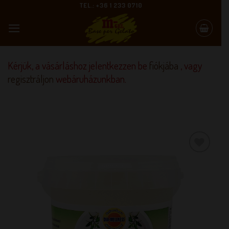
Skip
TEL.: +36 1 233 0710
to
content
Kérjük, a vásárláshoz jelentkezzen be
fiókjába
, vagy
regisztráljon
webáruházunkban.
KEDVENCEM!