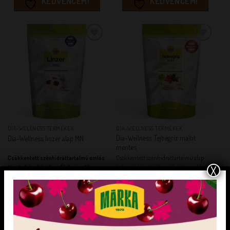
KEDVENCEM!
KEDVENCEM!
KEDVENCEM!
KEDVENCEM!
DIA-WELLNESS TERMÉKEK
DIA-WELLNESS TERMÉKEK
Dia-Wellness Tejbegríz maltit
Dia-Wellness linzer alap MN
mentes
Csökkentett szénhidráttartalmú omlós
Csökkentett szénhidráttartalmú alap
X
tészta készítéséhez.
Élelmi rostban
tejbegríz készítéséhez édesítőszerekkel.
gazdag. A cukor helyett eritritet
Könnyen, gyorsan elkészíthető. A cukor
tartalmazó ételek fogyasztása a
helyett eritritet tartalmazó ételek
fogyasztást követően kisebb mértékű
fogyasztása a fogyasztást követően kisebb
vércukorszint emelkedést okozhat,
mértékű vércukorszint emelkedést okoz,
mint a cukrot tartalmazó ételek
mint a cukrot tartalmazó ételek
fogyasztása. Figyeljen a
fogyasztása.