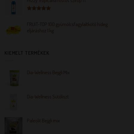
Frizzy Tropicana rostos szirup 1 l
Értékelés:
5.00
/ 5
FRUIT-TOP 100 gyümölcsfagylaltkötő hideg
eljáráshoz 1 kg
KIEMELT TERMÉKEK
Dia-Wellness Bejgli Mix
Dia-Wellness Sütőliszt
Paleolit Bejgli mix