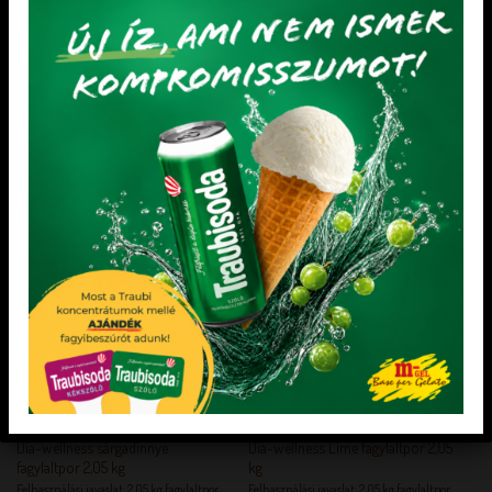
fogyasztást követően kisebb mértékű
vércukorszint emelkedést okoz, mint a
cukrot tartalmazó ételek fogyasztása.
Figyeljen a kiegyensúlyozott és változott
táplálkozásra.
KEDVENCEM!
KEDVENCEM!
KEDVENCEM!
KEDVENCEM!
DIA-WELLNESS FAGYLALT ALAPOK
DIA-WELLNESS FAGYLALT ALAPOK
Dia-wellness sárgadinnye
Dia-wellness Lime fagylaltpor 2,05
fagylaltpor 2,05 kg
kg
Felhasználási javaslat: 2,05 kg fagylaltpor
Felhasználási javaslat: 2,05 kg fagylaltpor