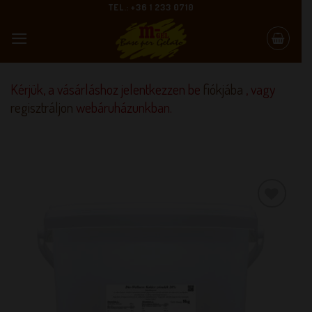
Skip
TEL.: +36 1 233 0710
to
content
Kérjük, a vásárláshoz jelentkezzen be
fiókjába
, vagy
regisztráljon
webáruházunkban.
KEDVENCEM!