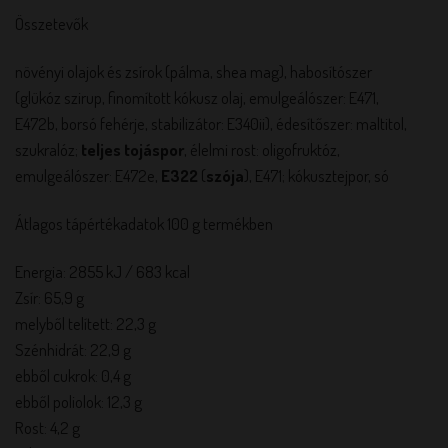
Összetevők
növényi olajok és zsírok (pálma, shea mag), habosítószer
(glükóz szirup, finomított kókusz olaj, emulgeálószer: E471,
E472b, borsó fehérje, stabilizátor: E340ii), édesítőszer: maltitol,
szukralóz;
teljes
tojáspor
, élelmi rost: oligofruktóz,
emulgeálószer: E472e,
E322
(
szója
), E471; kókusztejpor, só
Átlagos tápértékadatok 100 g termékben
Energia: 2855 kJ / 683 kcal
Zsír: 65,9 g
melyből telített: 22,3 g
Szénhidrát: 22,9 g
ebből cukrok: 0,4 g
ebből poliolok: 12,3 g
Rost: 4,2 g