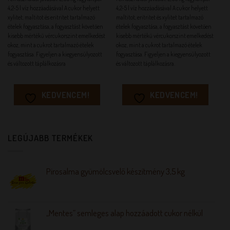
4,2-5 l víz hozzáadásával A cukor helyett
4,2-5 l víz hozzáadásával A cukor helyett
xylitet, maltitot és eritritet tartalmazó
maltitot, eritritet és xylitet tartalmazó
ételek fogyasztása, a fogyasztást követően
ételek fogyasztása, a fogyasztást követően
kisebb mértékű vércukorszint emelkedést
kisebb mértékű vércukorszint emelkedést
okoz, mint a cukrot tartalmazó ételek
okoz, mint a cukrot tartalmazó ételek
fogyasztása. Figyeljen a kiegyensúlyozott
fogyasztása. Figyeljen a kiegyensúlyozott
és változott táplálkozásra
és változott táplálkozásra.
KEDVENCEM!
KEDVENCEM!
LEGÚJABB TERMÉKEK
Pirosalma gyümölcsvelő készítmény 3,5 kg
„Mentes” semleges alap hozzáadott cukor nélkül