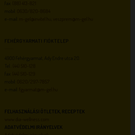
fax:
(88) 413-821
mobil:
0630/820-8684
e-mail:
m-gel@invitel.hu
,
veszprem@m-gel.hu
FEHÉRGYARMATI FIÓKTELEP
4900 Fehérgyarmat, Ady Endre utca 20.
Tel.:
(44) 510-128
fax:
(44) 510-129
mobil:
0620/297-7857
e-mail:
fgyarmat@m-gel.hu
FELHASZNÁLÁSI ÖTLETEK, RECEPTEK
www.dia-wellness.com
ADATVÉDELMI IRÁNYELVEK
Adatvédelmi irányelvek