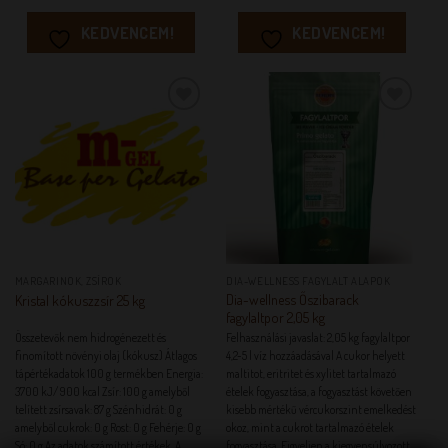
KEDVENCEM!
KEDVENCEM!
KEDVENCEM!
KEDVENCEM!
MARGARINOK, ZSÍROK
DIA-WELLNESS FAGYLALT ALAPOK
Dia-wellness Őszibarack
Kristal kókuszzsír 25 kg
fagylaltpor 2,05 kg
Összetevők nem hidrogénezett és
Felhasználási javaslat: 2,05 kg fagylaltpor
finomított növényi olaj (kókusz) Átlagos
4,2-5 l víz hozzáadásával A cukor helyett
tápértékadatok 100 g termékben Energia:
maltitot, eritritet és xylitet tartalmazó
3700 kJ/ 900 kcal Zsír: 100 g amelyből
ételek fogyasztása, a fogyasztást követően
telített zsírsavak: 87 g Szénhidrát: 0 g
kisebb mértékű vércukorszint emelkedést
amelyből cukrok: 0 g Rost: 0 g Fehérje: 0 g
okoz, mint a cukrot tartalmazó ételek
Só: 0 g Az adatok számított értékek. A
fogyasztása. Figyeljen a kiegyensúlyozott