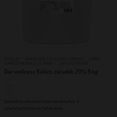
KEZDŐLAP
/
IPARI KISZERELÉSŰ ÉLETMÓD TERMÉKEK
/
ZSÍROK,
ZSÍRKÉSZÍTMÉNYEK ÉS TEJPOROK
/
ZSÍR KÉSZÍTMÉNYEK
Dia-wellness Kalács zsíradék 20% 8 kg
Szénhidrátcsökkentett kalács készítéséhez. A
cukorhelyettesítőt már tartalmazza.