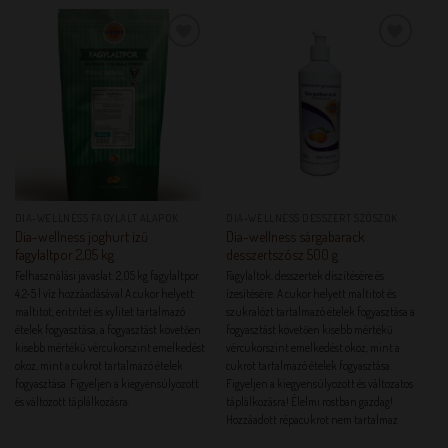
KEDVENCEM!
KEDVENCEM!
DIA-WELLNESS FAGYLALT ALAPOK
DIA-WELLNESS DESSZERT SZÓSZOK
Dia-wellness joghurt ízű
Dia-wellness sárgabarack
fagylaltpor 2,05 kg
desszertszósz 500 g
Felhasználási javaslat: 2,05 kg fagylaltpor
Fagylaltok, desszertek díszítésére és
4,2-5 l víz hozzáadásával A cukor helyett
ízesítésére. A cukor helyett maltitot és
maltitot, eritritet és xylitet tartalmazó
szukralózt tartalmazó ételek fogyasztása a
ételek fogyasztása, a fogyasztást követően
fogyasztást követően kisebb mértékű
kisebb mértékű vércukorszint emelkedést
vércukorszint emelkedést okoz, mint a
okoz, mint a cukrot tartalmazó ételek
cukrot tartalmazó ételek fogyasztása.
fogyasztása. Figyeljen a kiegyensúlyozott
Figyeljen a kiegyensúlyozott és változatos
és változott táplálkozásra.
táplálkozásra! Élelmi rostban gazdag!
Hozzáadott répacukrot nem tartalmaz