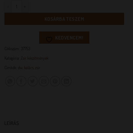
Dia-wellness Kalács zsíradék 20% 8 kg mennyiség
KOSÁRBA TESZEM
KEDVENCEM!
Cikkszám:
37753
Kategória:
Zsír készítmények
Címkék:
dw
,
kalács
,
zsír
LEÍRÁS