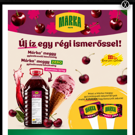
X
tápérték adatok tájékoztató jellegűek! A
és változott táplálkozásra.
csomagoláson feltüntetett aktuális [...]
KEDVENCEM!
KEDVENCEM!
KEDVENCEM!
KEDVENCEM!
DIA-WELLNESS FAGYLALT ALAPOK
DIA-WELLNESS DESSZERT SZÓSZOK
Dia-wellness csokiskeksz
DIA-WELLNESS MEGGY SZÓSZ
fagylaltpor 2,05 kg
Felhasználási javaslat: 2,05 kg fagylaltpor
Fagylaltok, desszertek díszítésére és
4,2-5 l víz hozzáadásával A cukor helyett
ízesítésére.
maltitot tartalmazó ételek fogyasztása, a