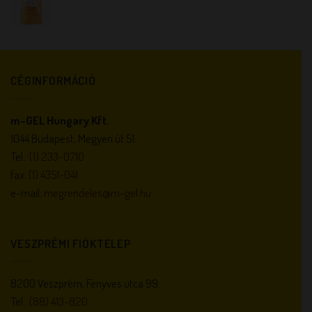
CÉGINFORMÁCIÓ
m-GEL Hungary Kft.
1044 Budapest, Megyeri út 51.
Tel.:
(1) 233-0710
fax:
(1) 4351-041
e-mail:
megrendeles@m-gel.hu
VESZPRÉMI FIÓKTELEP
8200 Veszprém, Fenyves utca 99.
Tel.:
(88) 413-820