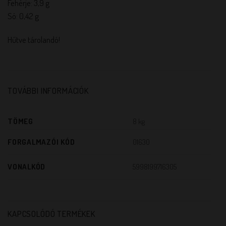
Fehérje: 3,9 g
Só: 0,42 g
Hűtve tárolandó!
TOVÁBBI INFORMÁCIÓK
TÖMEG
8 kg
FORGALMAZÓI KÓD
01630
VONALKÓD
5998199716305
KAPCSOLÓDÓ TERMÉKEK