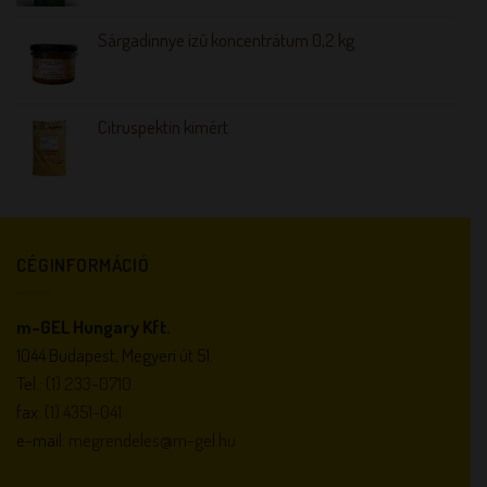
Sárgadinnye ízű koncentrátum 0,2 kg
Citruspektin kimért
CÉGINFORMÁCIÓ
m-GEL Hungary Kft.
1044 Budapest, Megyeri út 51.
Tel.:
(1) 233-0710
fax:
(1) 4351-041
e-mail:
megrendeles@m-gel.hu