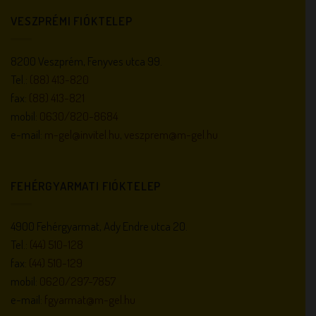
VESZPRÉMI FIÓKTELEP
8200 Veszprém, Fenyves utca 99.
Tel.:
(88) 413-820
fax:
(88) 413-821
mobil:
0630/820-8684
e-mail:
m-gel@invitel.hu
,
veszprem@m-gel.hu
FEHÉRGYARMATI FIÓKTELEP
4900 Fehérgyarmat, Ady Endre utca 20.
Tel.:
(44) 510-128
fax:
(44) 510-129
mobil:
0620/297-7857
e-mail:
fgyarmat@m-gel.hu