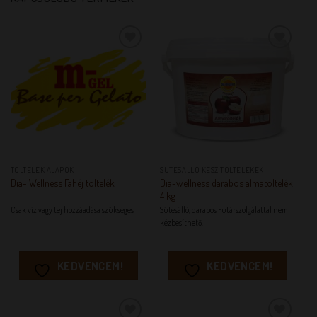
KEDVENCEM!
KEDVENCEM!
TÖLTELÉK ALAPOK
SÜTÉSÁLLÓ KÉSZ TÖLTELÉKEK
Dia-wellness darabos almatöltelék
Dia- Wellness Fahéj töltelék
4 kg
Csak víz vagy tej hozzáadása szükséges
Sütésálló, darabos Futárszolgálattal nem
kézbesíthető.
KEDVENCEM!
KEDVENCEM!