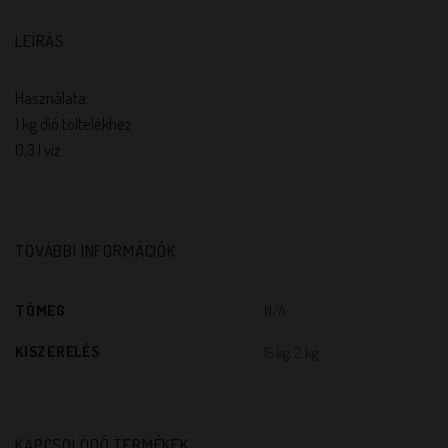
LEÍRÁS
Használata:
1 kg dió töltelékhez
0,3 l víz
TOVÁBBI INFORMÁCIÓK
TÖMEG
N/A
KISZERELÉS
15 kg, 2 kg
KAPCSOLÓDÓ TERMÉKEK