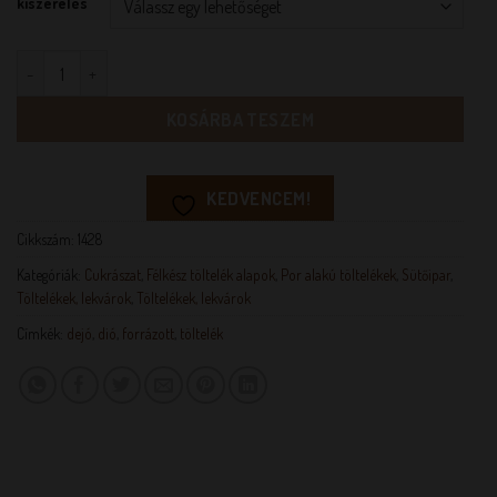
kiszerelés
DIÓTÖLTELÉK 44% mennyiség
KOSÁRBA TESZEM
KEDVENCEM!
Cikkszám:
1428
Kategóriák:
Cukrászat
,
Félkész töltelék alapok
,
Por alakú töltelékek
,
Sütőipar
,
Töltelékek, lekvárok
,
Töltelékek, lekvárok
Címkék:
dejó
,
dió
,
forrázott
,
töltelék