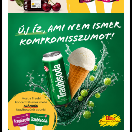
KEDVENCEM!
KEDVENCEM!
SÜTÉSÁLLÓ KÉSZ TÖLTELÉKEK
POR ALAKÚ TÖLTELÉKEK
Dia-wellness körte töltelék 4 kg
DEJÓS DIÓTÖLTELÉK 10% 15 kg
Sütésálló, darabos Futárszolgálattal nem
Csak víz hozzáadása szükséges.
kézbesíthető.
KEDVENCEM!
KEDVENCEM!
LEGÚJABB TERMÉKEK