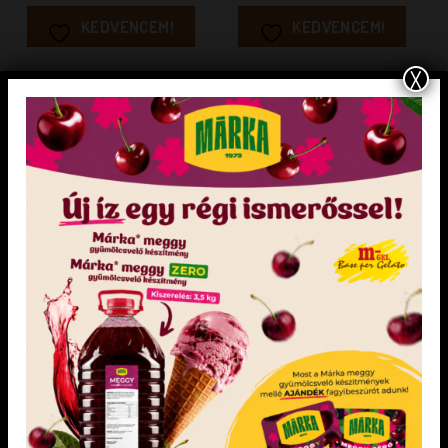
KEDVENCEM!
KEDVENCEM!
X
KEDVENCEM!
KEDVENCEM!
ELFOGYOTT
CUKRÁSZAT
CUKRÁSZAT
MÁKTÖLTELÉK 50+ (BEIGLIHEZ) 15
Gönci lekvár fánkhoz 10 kg
kg
Csak hideg víz hozzáadása szükséges
KEDVENCEM!
KEDVENCEM!