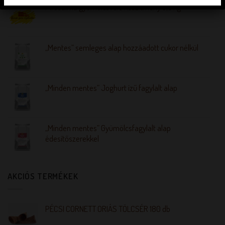
Pirosalma gyümölcsvelő készítmény 3,5 kg
„Mentes” semleges alap hozzáadott cukor nélkül
„Minden mentes” Joghurt ízű fagylalt alap
„Minden mentes” Gyümölcsfagylalt alap
édesítőszerekkel
AKCIÓS TERMÉKEK
PÉCSI CORNETT ORIÁS TÖLCSÉR 180 db