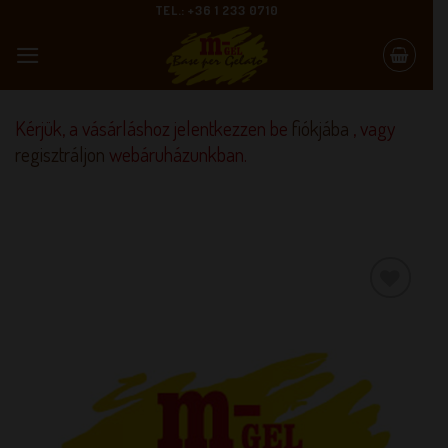
Skip
TEL.: +36 1 233 0710
to
content
Kérjük, a vásárláshoz jelentkezzen be
fiókjába
, vagy
regisztráljon
webáruházunkban.
KEDVENCEM!