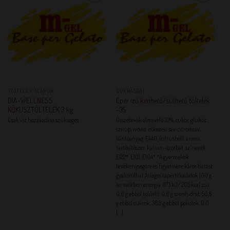
KEDVENCEM!
KEDVENCEM!
TÖLTELÉK ALAPOK
CUKRÁSZAT
DIA-WELLNESS
Eper ízű kenhető/süthető töltelék
KÓKUSZTÖLTELÉK 3 kg
-35
Csak víz hozzáadása szükséges
Összetevők almavelő 33%, cukor, glükóz
szirup, ivóvíz, étkezési sav: citromsav,
sűrítőanyag: E440, (citrusból), aroma,
tartósítószer: kálium-szorbát, színezék:
E122*, E101, E104* *A gyermekek
tevékenységére és figyelmére káros hatást
gyakorolhat Átlagos tápértékadatok 100 g
termékben energia: 873 kJ/ 205 kcal zsír:
0,0 g ebből telített: 0,0 g szénhidrát: 50,8
g ebből cukrok: 36,9 g ebből poliolok: 0,0
[...]