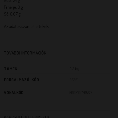
Rost: 24 g
Fehérje: 0 g
Só: 0,07 g
Az adatok számolt értékek
.
TOVÁBBI INFORMÁCIÓK
TÖMEG
0.2 kg
FORGALMAZÓI KÓD
06561
VONALKÓD
5998199765617
KAPCSOLÓDÓ TERMÉKEK