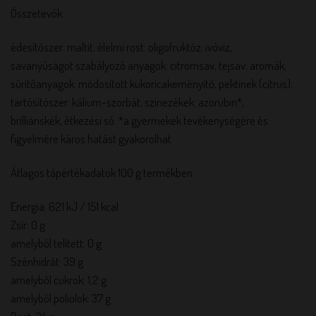
Összetevők
édesítőszer: maltit; élelmi rost: oligofruktóz; ivóvíz,
savanyúságot szabályozó anyagok: citromsav, tejsav; aromák,
sűrítőanyagok: módosított kukoricakeményítő, pektinek (citrus);
tartósítószer: kálium-szorbát; színezékek: azorubin*,
brilliánskék, étkezési só. *a gyermekek tevékenységére és
figyelmére káros hatást gyakorolhat
Átlagos tápértékadatok 100 g termékben:
Energia: 621 kJ / 151 kcal
Zsír: 0 g
amelyből telített: 0 g
Szénhidrát: 39 g
amelyből cukrok: 1,2 g
amelyből poliolok: 37 g