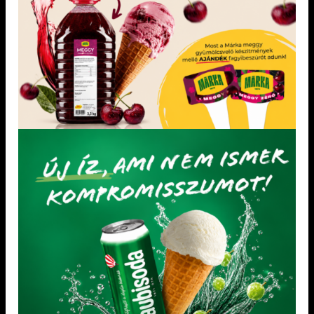
KONCENTRÁTUMOK LAKOSSÁGI KISZERELÉSBEN
GYÜMÖLCSFAGYLALTHOZ KONCENTRÁTUMOK
BIRSALMA SAJT KONCENTRÁTUM
Áfonya koncentrátum 200 g
1,2 kg
Adagolás: 2 evőkanál/ liter
KEDVENCEM!
KEDVENCEM!
KEDVENCEM!
KEDVENCEM!