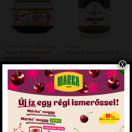
KEDVENCEM!
KEDVENCEM!
KONCENTRÁTUMOK LAKOSSÁGI KISZERELÉSBEN
FAGYLALT
„Mentes” vanília madagaszkár
Kékrágó ízű koncentrátum 1,2 kg
koncentrátum 0,25 kg
X
Pálmaolajmentes, hozzáadott cukrot nem
Adagolás: 50 g / l
tartalmaz, tejmentes. Adagolás: 25-30 g / l
Természetes módon előforduló cukrokat
tartalmaz. Hozzáadott cukortól mentes
KEDVENCEM!
KEDVENCEM!
KEDVENCEM!
KEDVENCEM!