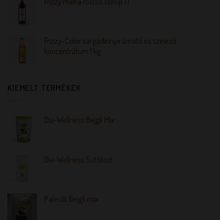
Frizzy Málna rostos szirup 1 l
Frizzy-Color sárgadinnye ízesítő és színező
koncentrátum 1 kg
KIEMELT TERMÉKEK
Dia-Wellness Bejgli Mix
Dia-Wellness Sütőliszt
Paleolit Bejgli mix