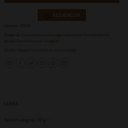
KEDVENCEM!
Cikkszám:
32806
Kategóriák:
Koncentrátumok lakossági kiszerelésben
,
Koncentrátumok
paszták
,
Koncentrátumok variegátók
Címkék:
Kékszőlő
,
koncentrátum
,
mentes
,
paszta
LEÍRÁS
Ajánlott adagolás: 50 g / l