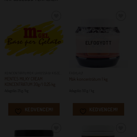
KEDVENCEM!
KEDVENCEM!
ELFOGYOTT
KONCENTRÁTUMOK LAKOSSÁGI KISZERELÉSBEN
FAGYLALT
MENTES MILKY CREAM
Mák koncentrátum 1 kg
KONCENTRÁTUM 30g/l 0,25 kg
Adagolás: 25 g /kg
Adagolás: 50 g / kg
KEDVENCEM!
KEDVENCEM!