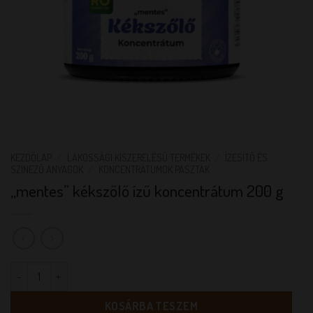
KEZDŐLAP
/
LAKOSSÁGI KISZERELÉSŰ TERMÉKEK
/
ÍZESÍTŐ ÉS
SZÍNEZŐ ANYAGOK
/
KONCENTRÁTUMOK PASZTÁK
„mentes” kékszőlő ízű koncentrátum 200 g
"mentes" kékszőlő ízű koncentrátum 200 g mennyiség
KOSÁRBA TESZEM