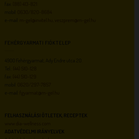
fax:
(88) 413-821
mobil:
0630/820-8684
e-mail:
m-gel@invitel.hu
,
veszprem@m-gel.hu
FEHÉRGYARMATI FIÓKTELEP
4900 Fehérgyarmat, Ady Endre utca 20.
Tel.:
(44) 510-128
fax:
(44) 510-129
mobil:
0620/297-7857
e-mail:
fgyarmat@m-gel.hu
FELHASZNÁLÁSI ÖTLETEK, RECEPTEK
www.dia-wellness.com
ADATVÉDELMI IRÁNYELVEK