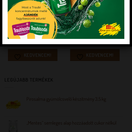
KONCENTRÁTUMOK LAKOSSÁGI KISZERELÉSBEN
KARAMELLEK
„mentes” eper koncentrátum 250 g
Koller Karamell 70% E 150a
Adagolás: 50 g / l Édesítőszerrel
Színezésre, ízesíésre
Pálmaolajmentes, vegán, hozzáadott
cukormentes és tejmentes
KEDVENCEM!
KEDVENCEM!
LEGÚJABB TERMÉKEK
Pirosalma gyümölcsvelő készítmény 3,5 kg
„Mentes” semleges alap hozzáadott cukor nélkül