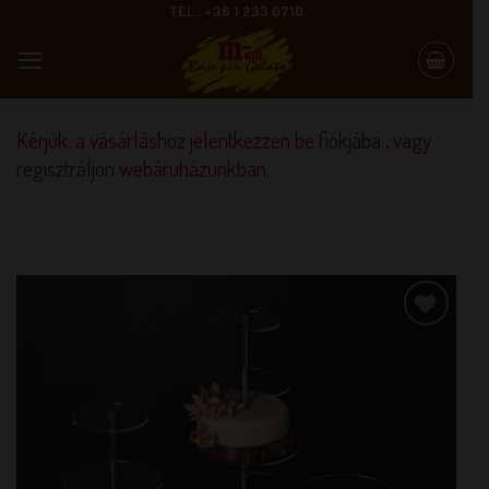
Skip
TEL.: +36 1 233 0710
to
content
Kérjük, a vásárláshoz jelentkezzen be
fiókjába
, vagy
regisztráljon
webáruházunkban.
KEDVENCEM!