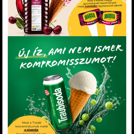
Gyömölcsös torták díszítéséhez.
KEDVENCEM!
KEDVENCEM!
LEGÚJABB TERMÉKEK
Pirosalma gyümölcsvelő készítmény 3,5 kg
„Mentes” semleges alap hozzáadott cukor nélkül
„Minden mentes” Joghurt ízű fagylalt alap