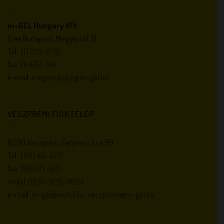
m-GEL Hungary Kft.
1044 Budapest, Megyeri út 51.
Tel.:
(1) 233-0710
fax:
(1) 4351-041
e-mail:
megrendeles@m-gel.hu
VESZPRÉMI FIÓKTELEP
8200 Veszprém, Fenyves utca 99.
Tel.:
(88) 413-820
fax:
(88) 413-821
mobil:
0630/820-8684
e-mail:
m-gel@invitel.hu
,
veszprem@m-gel.hu