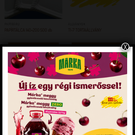
PAPÍRÁRU
ÁLLVÁNYOK
PAPÍRTÁLCA 140×200 500 db
TI-7 TORTAÁLLVÁNY
X
KEDVENCEM!
KEDVENCEM!
KEDVENCEM!
KEDVENCEM!
DÍSZÍTŐ ANYAGOK
PAPÍRÁRU
Dia-wellness tortazselépor
Fekete-arany kör alátét