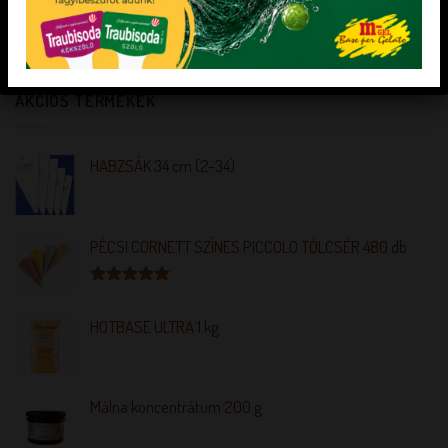
„Minden mentes” Gyümölcsfagylalt alap
édesítőszerekkel
AKCIÓS TERMÉKEK
HABZSÁK 34 cm (2-34)
PÉCSI CORNETT SZÍNES PICCOLO TÖLCSÉR 480 db
Értékelés:
5.00
/ 5
HOTBASE ULTRA 1 kg
Málna koncentrátum 200 g