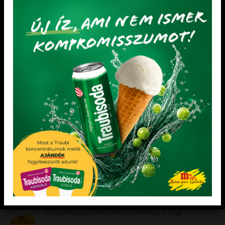
KEDVENCEM!
KEDVENCEM!
HIDEGKRÉMEK
AROMÁK
TÚRÓ ÍZŰ HIDEGKRÉM 2 kg
ABS mandula aroma 1 kg
Sütésálló, csak hideg víz hozzáadása
Adagolása: 3-5 g / kg
szükséges
KEDVENCEM!
KEDVENCEM!
LEGÚJABB TERMÉKEK
Pirosalma gyümölcsvelő készítmény 3,5 kg