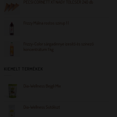
PÉCSI CORNETT XT NAGY TÖLCSÉR 240 db
Frizzy Málna rostos szirup 1 l
Frizzy-Color sárgadinnye ízesítő és színező
koncentrátum 1 kg
KIEMELT TERMÉKEK
Dia-Wellness Bejgli Mix
Dia-Wellness Sütőliszt