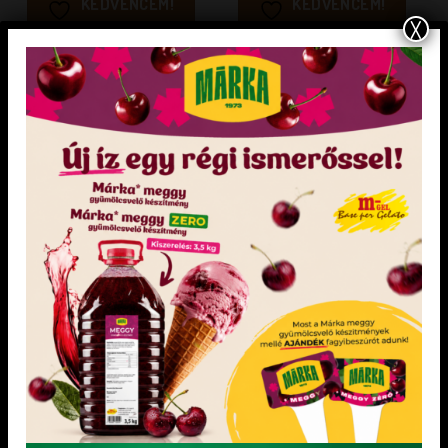
KEDVENCEM!
KEDVENCEM!
X
KEDVENCEM!
KEDVENCEM!
AROMÁK
AROMÁK
ABS gesztenye aroma 1,2 kg
ABS KÁVÉ AROMA 1,2 kg
Adagolás: 3-5 g / kg
Adagolás: 3-5 g /kg
KEDVENCEM!
KEDVENCEM!