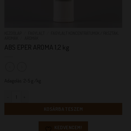
KEZDŐLAP
/
FAGYLALT
/
FAGYLALT KONCENTRÁTUMOK / PASZTÁK,
AROMÁK
/
AROMÁK
ABS EPER AROMA 1,2 kg
Adagolás: 2-5 g /kg
ABS EPER AROMA 1,2 kg mennyiség
KOSÁRBA TESZEM
KEDVENCEM!