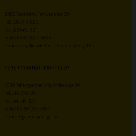
8200 Veszprém, Fenyves utca 99.
Tel.:
(88) 413-820
fax:
(88) 413-821
mobil:
0630/820-8684
e-mail:
m-gel@invitel.hu
,
veszprem@m-gel.hu
FEHÉRGYARMATI FIÓKTELEP
4900 Fehérgyarmat, Ady Endre utca 20.
Tel.:
(44) 510-128
fax:
(44) 510-129
mobil:
0620/297-7857
e-mail:
fgyarmat@m-gel.hu