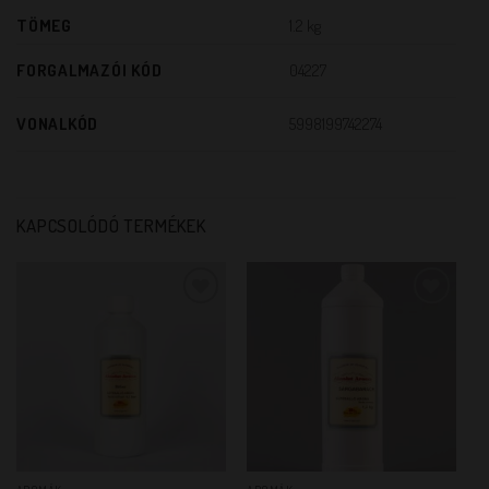
TÖMEG
1.2 kg
FORGALMAZÓI KÓD
04227
VONALKÓD
5998199742274
KAPCSOLÓDÓ TERMÉKEK
KEDVENCEM!
KEDVENCEM!