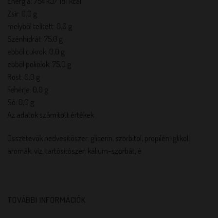
Energia: 754 kJ/ 181 kcal
Zsír: 0,0 g
melyből telített: 0,0 g
Szénhidrát: 75,0 g
ebből cukrok: 0,0 g
ebből poliolok: 75,0 g
Rost: 0,0 g
Fehérje: 0,0 g
Só: 0,0 g
Az adatok számított értékek
Összetevők nedvesítőszer: glicerin, szorbitol, propilén-glikol,
aromák, víz, tartósítószer: kálium-szorbát, é
TOVÁBBI INFORMÁCIÓK