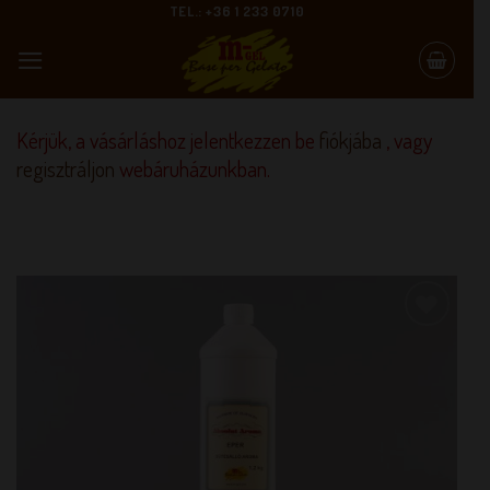
Skip
TEL.: +36 1 233 0710
to
content
Kérjük, a vásárláshoz jelentkezzen be
fiókjába
, vagy
regisztráljon
webáruházunkban.
KEDVENCEM!