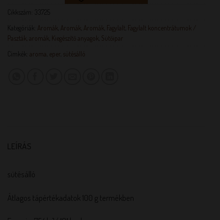
Cikkszám:
33725
Kategóriák:
Aromák
,
Aromák
,
Aromák
,
Fagylalt
,
Fagylalt koncentrátumok /
Paszták, aromák
,
Kiegészítő anyagok
,
Sütőipar
Címkék:
aroma
,
eper
,
sütésálló
LEÍRÁS
sütésálló
Átlagos tápértékadatok 100 g termékben