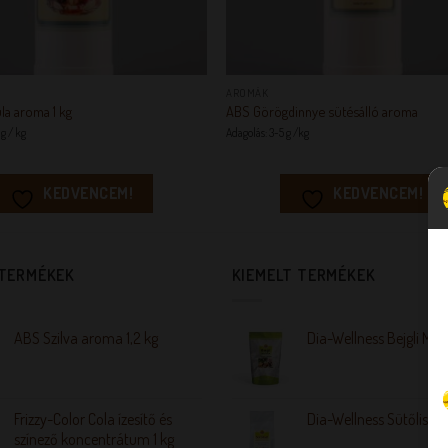
+
AROMÁK
a aroma 1 kg
ABS Görögdinnye sütésálló aroma
 g / kg
Adagolás: 3-5 g /kg
KEDVENCEM!
KEDVENCEM!
 TERMÉKEK
KIEMELT TERMÉKEK
ABS Szilva aroma 1,2 kg
Dia-Wellness Bejgli Mix
Frizzy-Color Cola ízesítő és
Dia-Wellness Sütőliszt
színező koncentrátum 1 kg