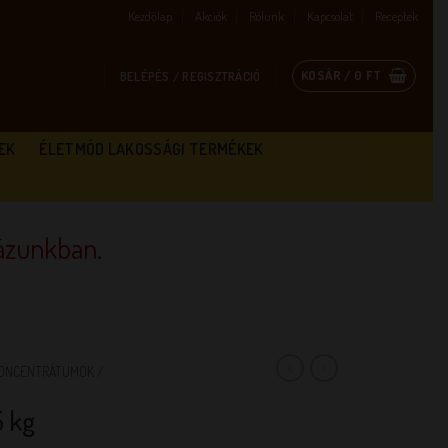
Kezdőlap
Akciók
Rólunk
Kapcsolat
Receptek
KOSÁR /
0
FT
BELÉPÉS / REGISZTRÁCIÓ
EK
ÉLETMÓD LAKOSSÁGI TERMÉKEK
zunkban.
KONCENTRÁTUMOK /
5 kg