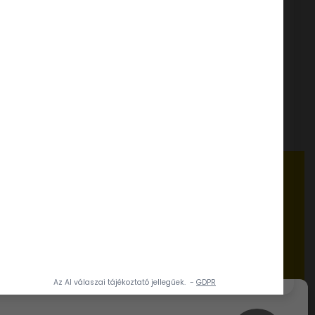
Super-Sprint rizs fagylaltpor
1,75 kg
tapor
Túró ízű fagylaltpor 2,05 kg
FELHASZNÁLÁSI ÖTLETEK, RECEPTEK
www.dia-wellness.com
ADATVÉDELMI IRÁNYELVEK
a 20.
Adatvédelmi irányelvek
ÁLTALÁNOS SZERZŐDÉSI FELTÉTELEK
Általános szerződési feltételek
AKTUALITÁSOK
Karrier