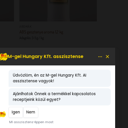
+
AROMÁK
ABS gesztenye aroma 1,2 kg
Adagolás: 3-5 g / kg
KEDVENCEM!
LEGNÉPSZERŰBB TERMÉKEK
ALMÁSPITE KONCENTRÁTUM
Xylit nyírfacukor