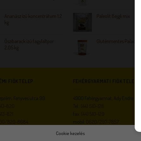
Ananász ízű koncentrátum 1,2
Paleolit Bejgli mix
kg
Őszibarack ízű fagylaltpor
Gluténmentes Palacsin
2,05 kg
ÉMI FIÓKTELEP
FEHÉRGYARMATI FIÓKTELEP
prém, Fenyves utca 99.
4900 Fehérgyarmat, Ady Endre utc
413-820
Tel.:
(44) 510-128
413-821
fax:
(44) 510-129
30/820-8684
mobil:
0620/297-7857
gel@invitel.hu
,
veszprem@m-
e-mail:
fgyarmat@m-gel.hu
Cookie kezelés