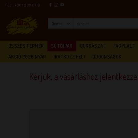
Skip
TEL.: +36 1 233 0710
to
content
Keresés
a
következőre:
ÖSSZES TERMÉK
SÜTŐIPAR
CUKRÁSZAT
FAGYLALT
AKCIÓ 2026 NYÁR
IRATKOZZ FEL!
ÚJDONSÁGOK
Kérjük, a vásárláshoz jelentkezz