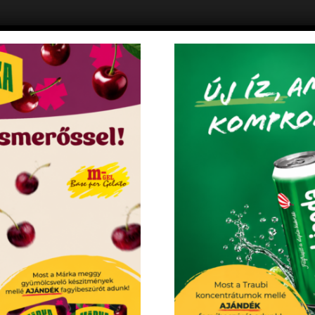
0.5 kg
05032
5998199
KEDVENCEM!
KEDVENC