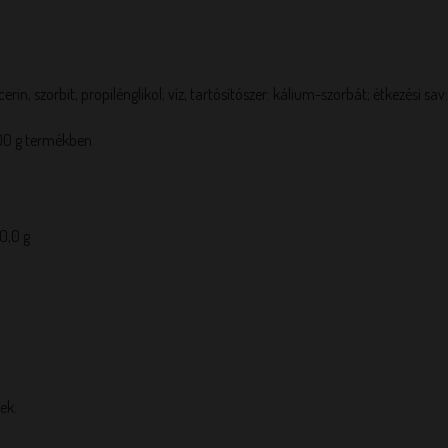
in, szorbit, propilénglikol; víz, tartósítószer: kálium-szorbát; étkezési sav:
00 g termékben
 0,0 g
ek.