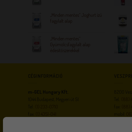
„Minden mentes” Joghurt ízű
fagylalt alap
„Minden mentes”
Gyümölcsfagylalt alap
édesítőszerekkel
CÉGINFORMÁCIÓ
VESZPR
m-GEL Hungary Kft.
8200 Vesz
1044 Budapest, Megyeri út 51.
Tel.:
(88) 
Tel.:
(1) 233-0710
fax:
(88) 
fax:
(1) 4351-041
mobil:
06
e-mail:
megrendeles@m-gel.hu
e-mail:
m-
gel.hu