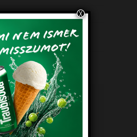
X
750323
EM!
KEDVENCEM!