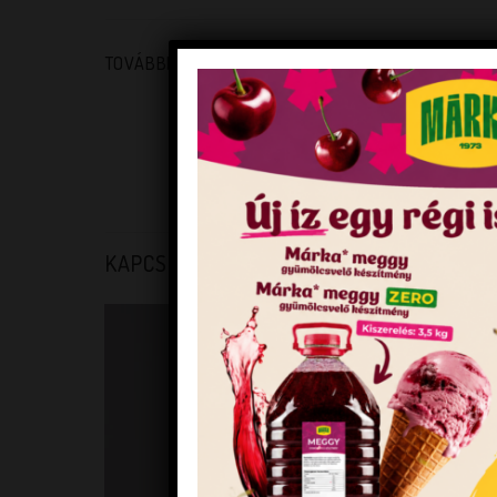
TOVÁBBI INFORMÁCIÓK
TÖMEG
FORGALMAZÓI KÓD
EAN KÓD
KAPCSOLÓDÓ TERMÉKEK
KEDVENCEM!