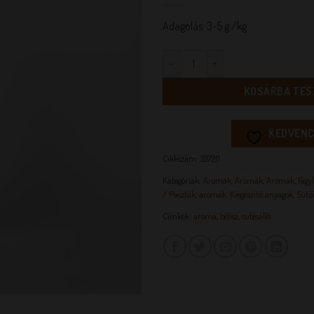
Adagolás: 3-5 g /kg
ABS Bélisz aroma 0,5 kg mennyis
KOSÁRBA TES
KEDVENC
Cikkszám:
33720
Kategóriák:
Aromák
,
Aromák
,
Aromák
,
Fagyl
/ Paszták, aromák
,
Kiegészítő anyagok
,
Sütő
Címkék:
aroma
,
bélisz
,
sütésálló