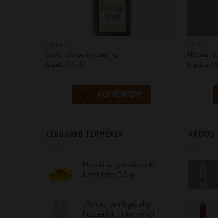
+
+
AROMÁK
AROMÁK
Vanília sütőipari aroma 1 kg
ABS mandul
Adagolás: 3-5 g /kg
Adagolása: 3-5
KEDVENCEM!
LEGÚJABB TERMÉKEK
AKCIÓS
Pirosalma gyümölcsvelő
készítmény 3,5 kg
„Mentes” semleges alap
hozzáadott cukor nélkül