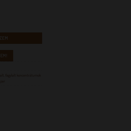
ég
ZEM
EM!
alt
,
Fagylalt koncentrátumok
ipar