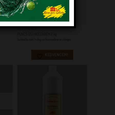
+
HIDEGKRÉMEK
PUNCS ÍZŰ HIDEGKRÉM 2 kg
Sütésálló, csak hideg víz hozzáadása szükséges
KEDVENCEM!
EM!
KEDVENCEM!