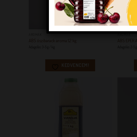
+
+
AROMÁK
AROMÁK
ABS őszibarack aroma 1,2 kg
ABS EPER A
Adagolás: 3-5 g / kg
Adagolás: 2-5 
KEDVENCEM!
KEDVENCEM!