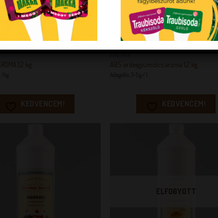
+
AROMÁK
ROMA 1,2 kg
ABS erdeigyümölcs aroma 1,2 kg
g /kg
Adagolás: 3-5 g / l
KEDVENCEM!
KEDVENCEM!
KEDVENCEM!
KEDVENC
ELFOGYOTT