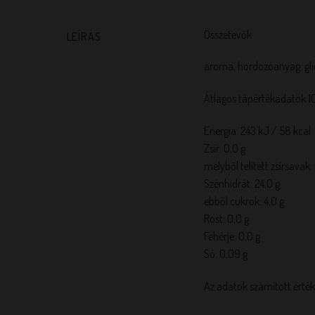
Összetevők
LEÍRÁS
aroma, hordozóanyag: glicer
Átlagos tápértékadatok 1
Energia: 243 kJ / 58 kcal
Zsír: 0,0 g
melyből telített zsírsavak:
Szénhidrát: 24,0 g
ebből cukrok: 4,0 g
Rost: 0,0 g
Fehérje: 0,0 g
Só: 0,09 g
Az adatok számított érték