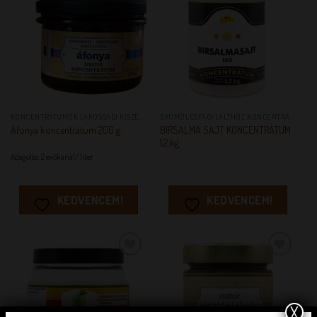
KEDVENCEM!
KEDVENCEM!
KONCENTRÁTUMOK LAKOSSÁGI KISZERELÉSBEN
GYÜMÖLCSFAGYLALTHOZ KONCENTRÁTUMOK
BIRSALMA SAJT KONCENTRÁTUM
Áfonya koncentrátum 200 g
1,2 kg
Adagolás: 2 evőkanál/ liter
KEDVENCEM!
KEDVENCEM!
KEDVENCEM!
KEDVENCEM!
X