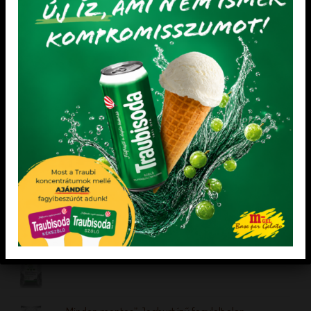
FAGYLALT
GYÜMÖLCSFAGYLALTHOZ KONCENTRÁTUMOK
Azzurro koncentrátum
Lime ízű koncentrátum
Adagolás: 50 g / l
Adagolás: 50 g /kg
KEDVENCEM!
KEDVENCEM!
LEGÚJABB TERMÉKEK
Pirosalma gyümölcsvelő készítmény 3,5 kg
„Mentes” semleges alap hozzáadott cukor nélkül