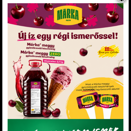
KONCENTRÁTUMOK LAKOSSÁGI KISZERELÉSBEN
KONCENTRÁTUMOK LAKOSSÁGI KISZERELÉSBEN
„mentes” zöldalma
Natúr pisztácia krém 180 g
koncentrátum0,25 kg
Adagolás: 25 g / l Vegán, csökkentett
Adagolása 80 – 100 g/ liter A termék új
cukortartalommal, tej- és
kiszerelése 180 g.
pálmaolajmentes
KEDVENCEM!
KEDVENCEM!
KEDVENCEM!
KEDVENCEM!