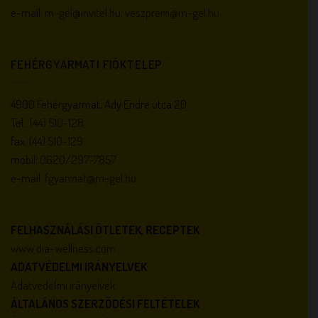
e-mail:
m-gel@invitel.hu
,
veszprem@m-gel.hu
FEHÉRGYARMATI FIÓKTELEP
4900 Fehérgyarmat, Ady Endre utca 20.
Tel.:
(44) 510-128
fax:
(44) 510-129
mobil:
0620/297-7857
e-mail:
fgyarmat@m-gel.hu
FELHASZNÁLÁSI ÖTLETEK, RECEPTEK
www.dia-wellness.com
ADATVÉDELMI IRÁNYELVEK
Adatvédelmi irányelvek
ÁLTALÁNOS SZERZŐDÉSI FELTÉTELEK