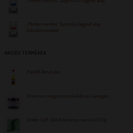
„Minden mentes” Joghurt ízű fagylalt alap
„Minden mentes” Gyümölcsfagylalt alap
édesítőszerekkel
AKCIÓS TERMÉKEK
PaleOK Almacukor
Kindernus mogyoróscsokoládé ízű variegato
Unidec Soft zöld dekorációs massza 0,2 kg