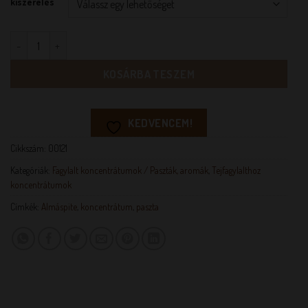
kiszerelés
ALMÁSPITE KONCENTRÁTUM mennyiség
KOSÁRBA TESZEM
KEDVENCEM!
Cikkszám:
00121
Kategóriák:
Fagylalt koncentrátumok / Paszták, aromák
,
Tejfagylalthoz
koncentrátumok
Címkék:
Almáspite
,
koncentrátum
,
paszta