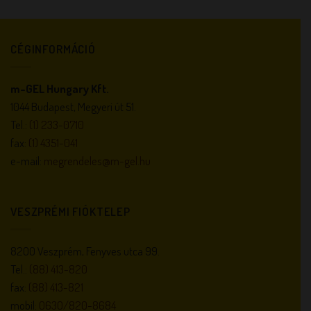
CÉGINFORMÁCIÓ
m-GEL Hungary Kft.
1044 Budapest, Megyeri út 51.
Tel.:
(1) 233-0710
fax:
(1) 4351-041
e-mail:
megrendeles@m-gel.hu
VESZPRÉMI FIÓKTELEP
8200 Veszprém, Fenyves utca 99.
Tel.:
(88) 413-820
fax:
(88) 413-821
mobil:
0630/820-8684