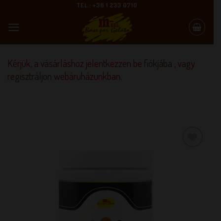
Skip
TEL.: +36 1 233 0710
to
content
Kérjük, a vásárláshoz jelentkezzen be
fiókjába
, vagy
regisztráljon
webáruházunkban.
KEDVENCEM!