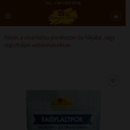
Skip
TEL.: +36 1 233 0710
to
content
Kérjük, a vásárláshoz jelentkezzen be
fiókjába
, vagy
regisztráljon
webáruházunkban.
KEDVENCEM!