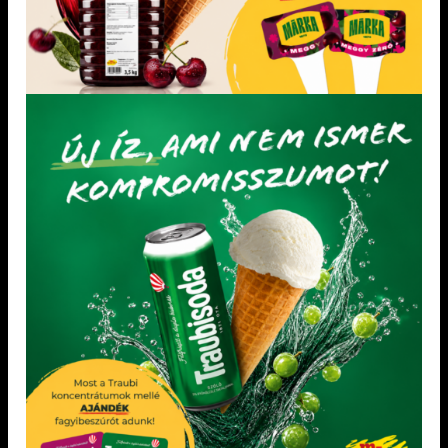
KRÉMFAGYLALT ALAPOK
DIA-WELLNESS FAGYLALT ALAPOK
Dia-wellness csokoládé fagylaltpor
Azzurro fagylaltpor 2,05 kg
2,05 kg
Felhasználási javaslat
2,05 kg fagylaltpor +
Felhasználási javaslat: 2,05 kg fagylaltpor
4 l víz vagy 2,05 kg fagylaltpor + 2 l víz + 2 l
4,2-5 l víz hozzáadásával A cukor helyett
tej
maltitot, eritritet és xylitet tartalmazó
ételek fogyasztása, a fogyasztást követően
kisebb mértékű vércukorszint emelkedést
okoz, mint a cukrot tartalmazó ételek
fogyasztása. Figyeljen a kiegyensúlyozott
és változott táplálkozásra. Túlzott
fogyasztása hashajtó hatású lehet
KEDVENCEM!
KEDVENCEM!