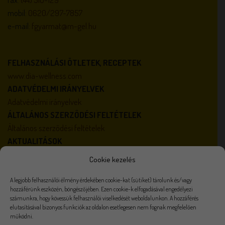
mobil:
0620/297-7857
e-mail:
fgyarmat@m-gel.hu
FELHASZNÁLÁSI ÖTLETEK, RECEPTEK
www.dia-wellness.com
ADATVÉDELMI IRÁNYELVEK
Adatvédelmi irányelvek
ÁLTALÁNOS SZERZŐDÉSI FELTÉTELEK
Általános szerződési feltételek
AKTUALITÁSOK
Karrier
Cookie kezelés
Házirend
A legjobb felhasználói élmény érdekében cookie-kat (sütiket) tárolunk és/vagy
hozzáférünk eszközén, böngészőjében. Ezen cookie-k elfogadásával engedélyezi
számunkra, hogy kövessük felhasználói viselkedését weboldalunkon. A hozzáférés
elutasításával bizonyos funkciók az oldalon esetlegesen nem fognak megfelelően
Visa
PayPal
Stripe
MasterCard
Cash
működni.