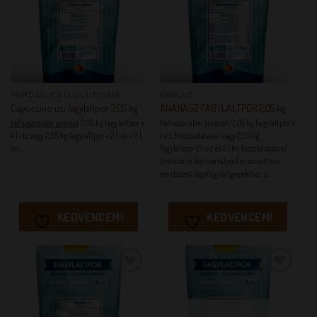
PRIMO GELATO FAGYLALTPOROK
FAGYLALT
Capuccino ízű fagylaltpor 2,05 kg
ANANÁSZ FAGYLALTPOR 2,05 kg
Felhasználási javaslat
2,05 kg fagylaltpor +
Felhasználási javaslat: 2,05 kg fagylaltpor 4
4 l víz vagy 2,05 kg fagylaltpor + 2 l víz + 2 l
l víz hozzáadásával vagy 2,05 kg
tej
fagylaltpor 2 l víz és 2 l tej hozzáadásával
Gravitáció (ejtőtartályos) és szivattyús
rendszerű lágyfagylaltgépekhez is.
KEDVENCEM!
KEDVENCEM!
KEDVENCEM!
KEDVENCEM!