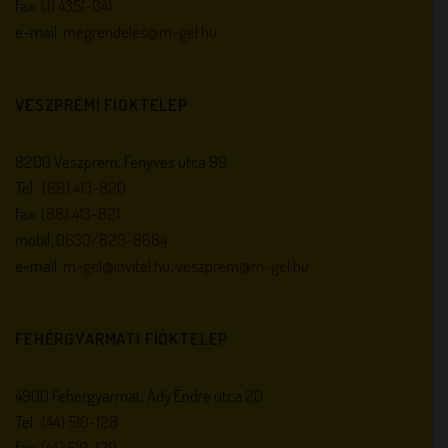
fax:
(1) 4351-041
e-mail:
megrendeles@m-gel.hu
VESZPRÉMI FIÓKTELEP
8200 Veszprém, Fenyves utca 99.
Tel.:
(88) 413-820
fax:
(88) 413-821
mobil:
0630/820-8684
e-mail:
m-gel@invitel.hu
,
veszprem@m-gel.hu
FEHÉRGYARMATI FIÓKTELEP
4900 Fehérgyarmat, Ady Endre utca 20.
Tel.:
(44) 510-128
fax:
(44) 510-129