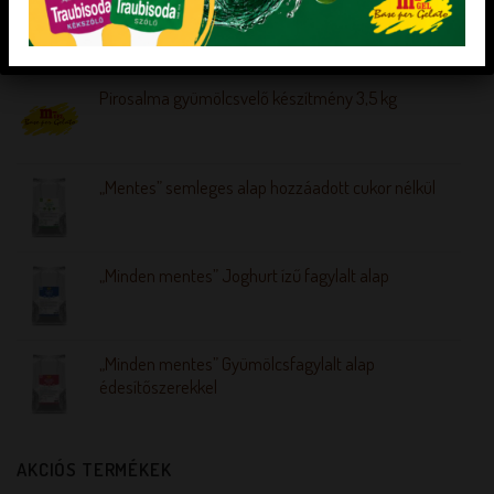
LEGÚJABB TERMÉKEK
Pirosalma gyümölcsvelő készítmény 3,5 kg
„Mentes” semleges alap hozzáadott cukor nélkül
„Minden mentes” Joghurt ízű fagylalt alap
„Minden mentes” Gyümölcsfagylalt alap
édesítőszerekkel
AKCIÓS TERMÉKEK