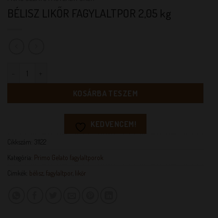
BÉLISZ LIKŐR FAGYLALTPOR 2,05 kg
BÉLISZ LIKŐR FAGYLALTPOR 2,05 kg mennyiség
KOSÁRBA TESZEM
KEDVENCEM!
Cikkszám:
31122
Kategória:
Primo Gelato fagylaltporok
Címkék:
bélisz
,
fagylaltpor
,
likőr