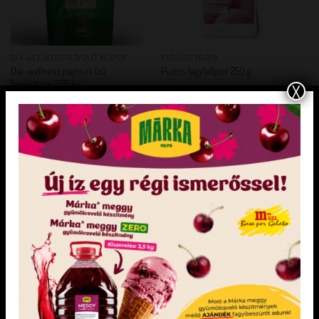
DIA-WELLNESS FAGYLALT ALAPOK
FAGYLALTPOROK
Dia-wellness joghurt ízű
Puncs fagylaltpor 250 g
fagylaltpor 2,05 kg
X
Felhasználási javaslat: 2,05 kg fagylaltpor
Fagylaltgép nélkül elkészíthető. 750-800
4,2-5 l víz hozzáadásával A cukor helyett
ml fagylalt otthoni elkészítéshez.
maltitot, eritritet és xylitet tartalmazó
ételek fogyasztása, a fogyasztást követően
kisebb mértékű vércukorszint emelkedést
okoz, mint a cukrot tartalmazó ételek
fogyasztása. Figyeljen a kiegyensúlyozott
és változott táplálkozásra.
KEDVENCEM!
KEDVENCEM!
KEDVENCEM!
KEDVENCEM!