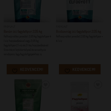
ELFOGYOTT
FAGYLALT
FAGYLALT
Banán ízű fagylaltpor 2,05 kg
Bodzavirág ízű fagylaltpor 2,05 kg
Felhasználási javaslat: 2,05 kg fagylaltpor 4
Felhasználási javaslat 2,05 kg fagylaltpor +
l víz hozzáadásával vagy 2,05 kg
4 l víz
fagylaltpor 2 l víz és 2 l tej hozzáadásával
Gravitáció (ejtőtartályos) és szivattyús
rendszerű lágyfagylaltgépekhez is.
KEDVENCEM!
KEDVENCEM!
KEDVENCEM!
KEDVENCEM!