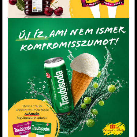
DIA-WELLNESS ÉS MENTES FAGYLALTALAPANYAGOK
DIA-WELLNESS ÉS MENTES FAGYLALTALAPANYAGOK
Mentes puncs koncentrátum 1,2 kg
Mentes mangó variegato 1,2 kg
Adagolás: 25 g / kg
Tejmentes, pálmaolajmentes.
Hozzáadott cukrot nem
tartalmaz
Hozzáadott cukrot nem tartalmaz
Túlzott mennyiségű fogyasztása
Pálmaolajat nem
hashajtó hatású lehet.
tartalmaz.
Élelmi rostban gazdag.
Vegán
Természetes módon előforduló
Tejmentes
cukrokat tartalmaz
KEDVENCEM!
KEDVENCEM!
KEDVENCEM!
KEDVENCEM!