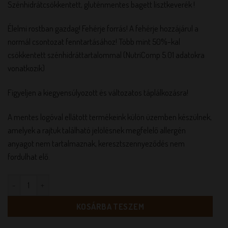
Szénhidrátcsökkentett, gluténmentes bagett lisztkeverék !
Élelmi rostban gazdag! Fehérje forrás! A fehérje hozzájárul a
normál csontozat fenntartásához! Több mint 50%-kal
csökkentett szénhidráttartalommal (NutriComp 5.01 adatokra
vonatkozik)
Figyeljen a kiegyensúlyozott és változatos táplálkozásra!
A mentes logóval ellátott termékeink külön üzemben készülnek,
amelyek a rajtuk található jelölésnek megfelelő allergén
anyagot nem tartalmaznak, keresztszennyeződés nem
fordulhat elő.
Prémium gluténmentes bagett lisztkeverék csökkentett szénhid
KOSÁRBA TESZEM