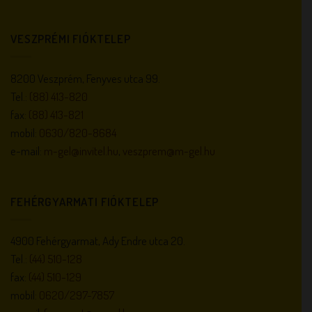
VESZPRÉMI FIÓKTELEP
8200 Veszprém, Fenyves utca 99.
Tel.:
(88) 413-820
fax:
(88) 413-821
mobil:
0630/820-8684
e-mail:
m-gel@invitel.hu
,
veszprem@m-gel.hu
FEHÉRGYARMATI FIÓKTELEP
4900 Fehérgyarmat, Ady Endre utca 20.
Tel.:
(44) 510-128
fax:
(44) 510-129
mobil:
0620/297-7857