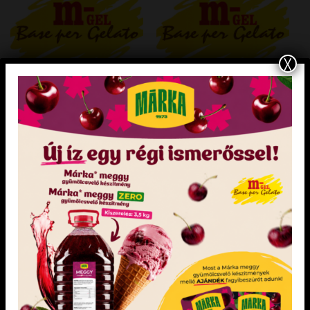
KEDVENCEM!
KEDVENCEM!
X
DIA-WELLNESS ÉS MENTES FAGYLALTALAPANYAGOK
DIA-WELLNESS ÉS MENTES FAGYLALTALAPANYAGOK
Mentes caramello koncentrátum
„mentes” eper koncentrátum 1,2 kg
Adagolás: 50 g / l
Adagolás: 50 g / l Édesítőszerrel
Pálmaolajmentes, vegán és tejmentes
KEDVENCEM!
KEDVENCEM!
KEDVENCEM!
KEDVENCEM!