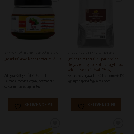
KEDVENCEM!
KEDVENCEM!
KONCENTRÁTUMOK LAKOSSÁGI KISZERELÉSBEN
SUPER-SPRINT FAGYLALTPOROK
„minden mentes” Super Sprint
„mentes” eper koncentrátum 250 g
Belga zero tejcsokoládé fagylaltpor
valódi csokoládéval 1,75 kg
Adagolás: 50 g / l Édesítőszerrel
Felhasználási javaslat: 2,5 liter forró víz 1,75
Pálmaolajmentes, vegán, hozzáadott
kg Super-sprint fagylaltalappor
cukormentes és tejmentes
KEDVENCEM!
KEDVENCEM!