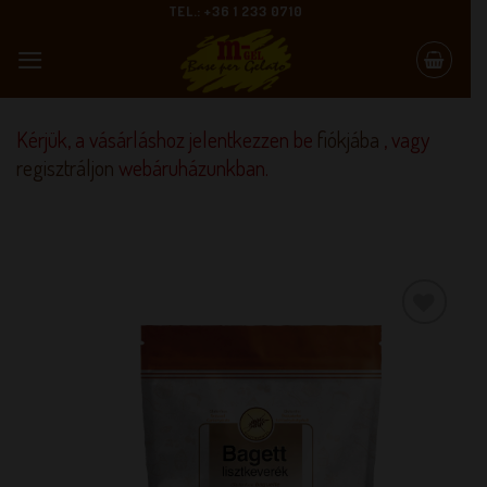
Skip
TEL.: +36 1 233 0710
to
content
Kérjük, a vásárláshoz jelentkezzen be
fiókjába
, vagy
regisztráljon
webáruházunkban.
KEDVENCEM!