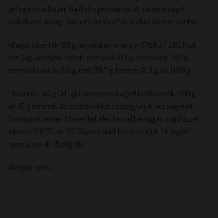
térfogatnövelőszer: Na-hidrogén-karbonát, savanyúságot
szabályozó anyag: Nátrium-pirofoszfát, stabilizálószer: xantán
Átlagos tápérték 100 g termékben: energia: 1175 kJ / 282 kcal,
zsír: 1,4g, amelyből telített zsírsavak: 0,3 g, szénhidrát: 35,1 g,
amelyből cukrok: 2,9 g, rost: 39,7 g, fehérje: 12,3 g, só: 0,09 g
Elkészítés: 140 g CH- gluténmentes bagett lisztkeverék, 200 g
víz, 10 g citromlé. Az összetevőket összegyúrjuk, két bagettet
formázunk belőle. A tetejüket éles késsel bevágjuk, majd vízzel
lekenve 200°C-on 30-35 perc alatt készre sütjük. (A bagett
nyers súlya kb. 15 dkg/db)
Allergén: nincs