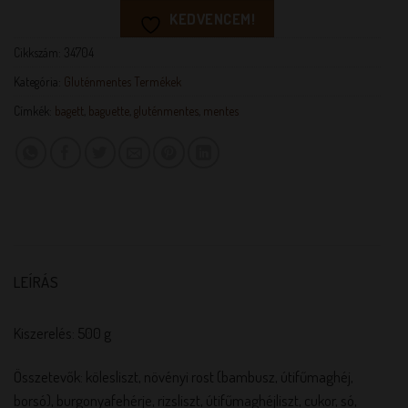
KEDVENCEM!
Cikkszám:
34704
Kategória:
Gluténmentes Termékek
Címkék:
bagett
,
baguette
,
gluténmentes
,
mentes
LEÍRÁS
Kiszerelés: 500 g
Összetevők: kölesliszt, növényi rost (bambusz, útifűmaghéj,
borsó), burgonyafehérje, rizsliszt, útifűmaghéjliszt, cukor, só,