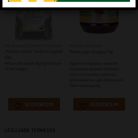
DIA-WELLNESS ÉS MENTES FAGYLALTALAPANYAGOK
MENTES VARIEGATOK
„Minden mentes” Vanília ízű fagylalt
Mentes eper variegato 1 kg
alap
Felhasználási javaslat: 2kg fagylalt alap 4-
Fagylaltok variegálására, desszertek
4,2 liter meleg víz
díszítésére és ízesítésére. Hozzáadott
cukrot nem tartalmaz; tejmentes;
pálmaolajmentes; vegán Édesítőszerrel
Élelmi rostban gazdag
KEDVENCEM!
KEDVENCEM!
LEGÚJABB TERMÉKEK