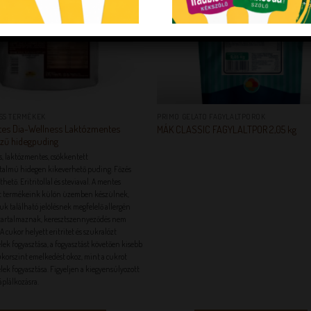
+
SS TERMÉKEK
PRIMO GELATO FAGYLALTPOROK
es Dia-Wellness Laktózmentes
MÁK CLASSIC FAGYLALTPOR 2,05 kg
ízű hidegpuding
 laktózmentes, csökkentett
talmú hidegen kikeverhető puding. Főzés
hető. Eritritollal és steviaval.
A mentes
ott termékeink külön üzemben készülnek,
uk található jelölésnek megfelelő allergén
tartalmaznak, keresztszennyeződés nem
A cukor helyett eritritet és szukralózt
lek fogyasztása, a fogyasztást követően kisebb
korszint emelkedést okoz, mint a cukrot
lek fogyasztása. Figyeljen a kiegyensúlyozott
táplálkozásra.