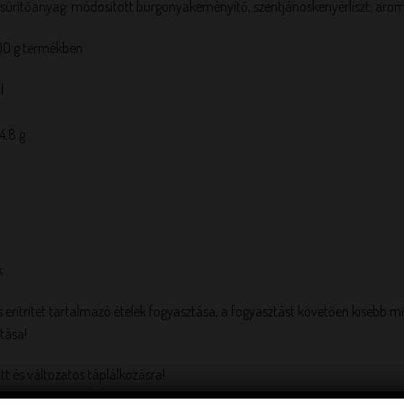
; sűrítőanyag: módosított burgonyakeményítő, szentjánoskenyérliszt; aromák
00 g termékben
l
4,8 g
k
és eritritet tartalmazó ételek fogyasztása, a fogyasztást követően kisebb 
tása!
tt és változatos táplálkozásra!