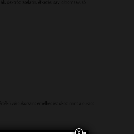
, dextróz, zselatin, étkezési sav: citromsav, só
mértékű vércukorszint emelkedést okoz, mint a cukrot
X