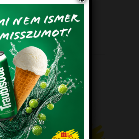
22238
EM!
KEDVENCEM!