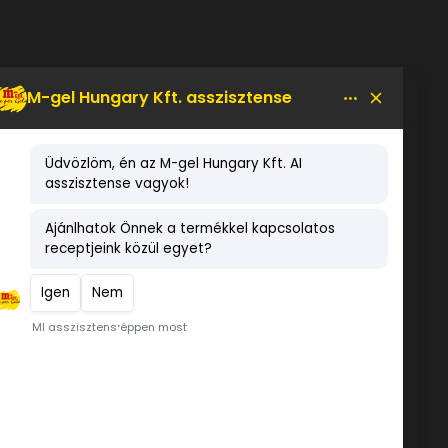
KEDVENCEM!
LEGNÉPSZERŰBB TERMÉKEK
HABZSÁK 46 cm (4-46)
Mentes madagaszkári vanília
koncentrátum
Dia- Wellness Fahéj töltelék