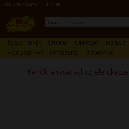
Skip
TEL.: +36 1 233 0710
to
content
Keresés
a
következőre:
ÖSSZES TERMÉK
SÜTŐIPAR
CUKRÁSZAT
FAGYLALT
AKCIÓ 2026 NYÁR
IRATKOZZ FEL!
ÚJDONSÁGOK
Kérjük, a vásárláshoz jelentkezz