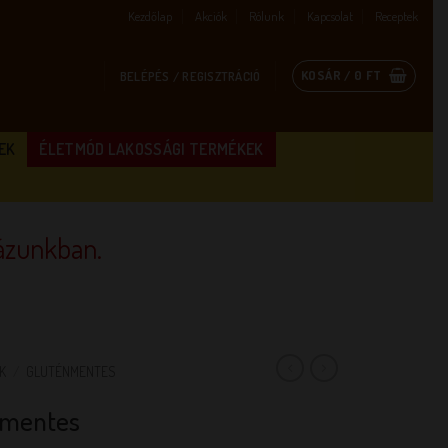
Kezdőlap
Akciók
Rólunk
Kapcsolat
Receptek
KOSÁR /
0
FT
BELÉPÉS / REGISZTRÁCIÓ
EK
ÉLETMÓD LAKOSSÁGI TERMÉKEK
zunkban.
K
/
GLUTÉNMENTES
nmentes