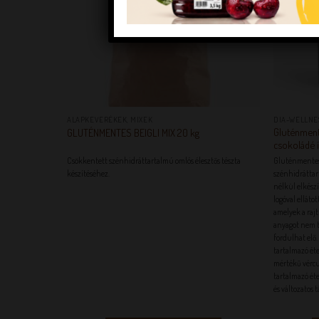
+
+
ALAPKEVERÉKEK, MIXEK
DIA-WELLNE
Gluténment
GLUTÉNMENTES BEIGLI MIX 20 kg
csokoládé 
Csökkentett szénhidráttartalmú omlós élesztős tészta
Gluténmentes,
készítéséhez.
szénhidráttar
nélkül elkészít
logóval ellát
amelyek a rajt
anyagot nem 
fordulhat elő.
tartalmazó éte
mértékű vércu
tartalmazó éte
és változatos 