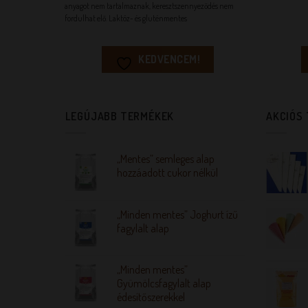
anyagot nem tartalmaznak, keresztszennyeződés nem
fordulhat elő.
Laktóz- és gluténmentes
KEDVENCEM!
LEGÚJABB TERMÉKEK
AKCIÓS
„Mentes” semleges alap
hozzáadott cukor nélkül
„Minden mentes” Joghurt ízű
fagylalt alap
„Minden mentes”
Gyümölcsfagylalt alap
édesítőszerekkel