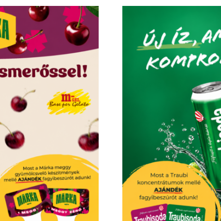
0.5 kg
02223
59981997
KEDVENCEM!
KEDVENC