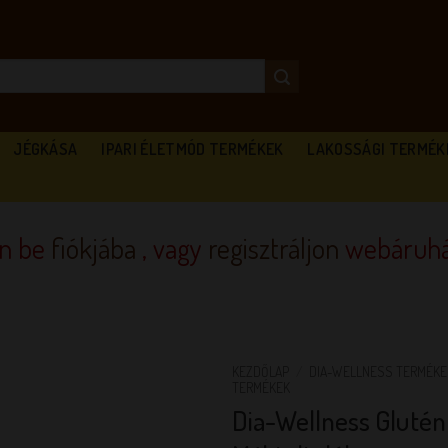
JÉGKÁSA
IPARI ÉLETMÓD TERMÉKEK
LAKOSSÁGI TERMÉK
en be
fiókjába
, vagy
regisztráljon
webáruhá
KEZDŐLAP
/
DIA-WELLNESS TERMÉKE
TERMÉKEK
Dia-Wellness Gluté
KEDVENCEM!