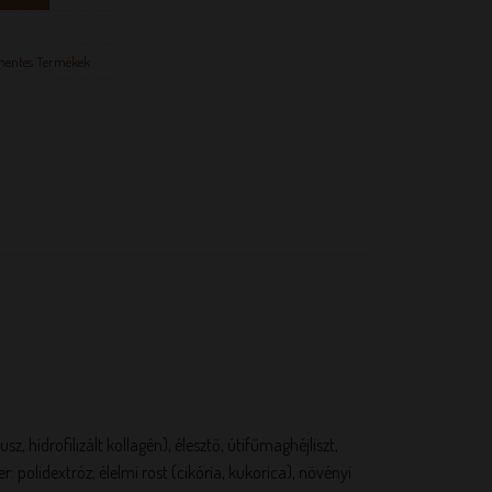
mentes Termékek
 hidrofilizált kollagén), élesztő, útifűmaghéjliszt,
r: polidextróz; élelmi rost (cikória, kukorica), növényi