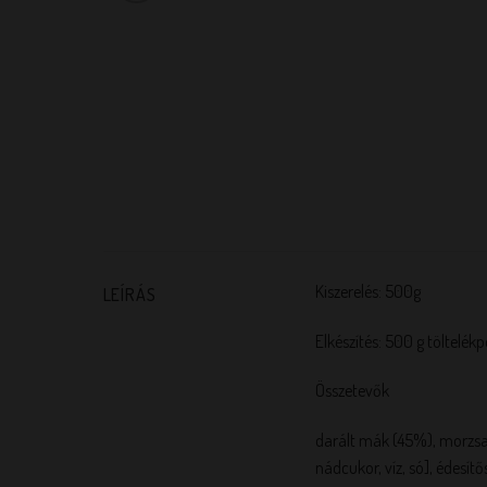
Kiszerelés: 500g
LEÍRÁS
Elkészítés: 500 g töltelékp
Összetevők
darált mák (45%), morzsake
nádcukor, víz, só], édesítő