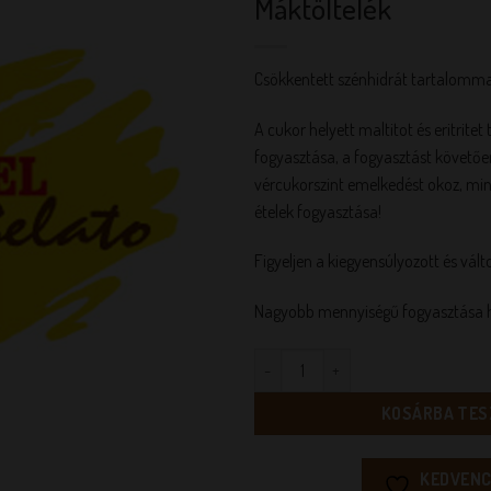
Máktöltelék
Csökkentett szénhidrát tartalommal,
A cukor helyett maltitot és eritritet
fogyasztása, a fogyasztást követő
vércukorszint emelkedést okoz, min
ételek fogyasztása!
Figyeljen a kiegyensúlyozott és vált
Nagyobb mennyiségű fogyasztása h
Dia-Wellness Gluténmentes Mákt
KOSÁRBA TES
KEDVENC