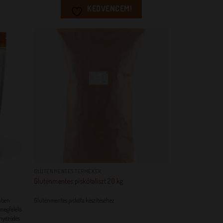
KEDVENCEM!
EM!
KEDVENCEM!
+
GLUTÉNMENTES TERMÉKEK
Gluténmentes piskótaliszt 20 kg
emben
Gluténmentes piskóta készítéséhez
 megfelelő
nnyeződés