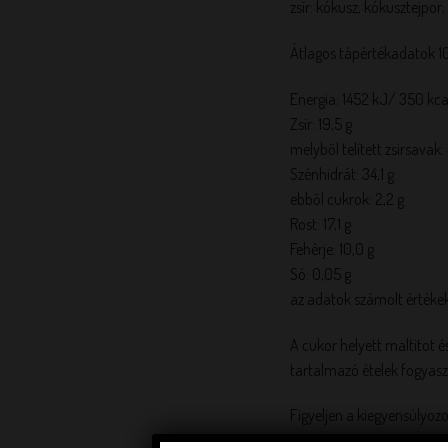
zsír: kókusz, kókusztejpor
Átlagos tápértékadatok 1
Energia: 1452 kJ/ 350 kca
Zsír: 19,5 g
melyből telített zsírsavak: 
Szénhidrát: 34,1 g
ebből cukrok: 2,2 g
Rost: 17,1 g
Fehérje: 10,0 g
Só: 0,05 g
az adatok számolt értéke
A cukor helyett maltitot 
tartalmazó ételek fogyasz
Figyeljen a kiegyensúlyozo