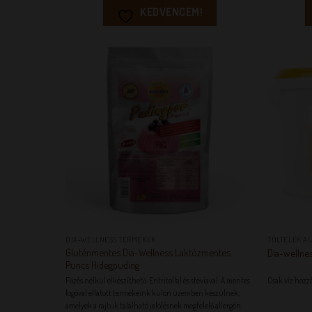
KEDVENCEM!
KEDVENCEM!
+
+
DIA-WELLNESS TERMÉKEK
TÖLTELÉK A
Gluténmentes Dia-Wellness Laktózmentes
Dia-wellne
Puncs Hidegpuding
Főzés nélkül elkészíthető. Eritritollal és steviaval.
A mentes
Csak víz hozz
logóval ellátott termékeink külön üzemben készülnek,
amelyek a rajtuk található jelölésnek megfelelő allergén