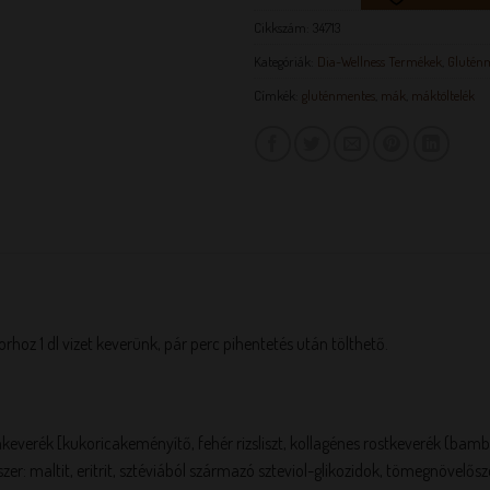
Cikkszám:
34713
Kategóriák:
Dia-Wellness Termékek
,
Glutén
Címkék:
gluténmentes
,
mák
,
máktöltelék
orhoz 1 dl vizet keverünk, pár perc pihentetés után tölthető.
verék [kukoricakeményítő, fehér rizsliszt, kollagénes rostkeverék (bambusz,
szer: maltit, eritrit, sztéviából származó szteviol-glikozidok, tömegnövelősze