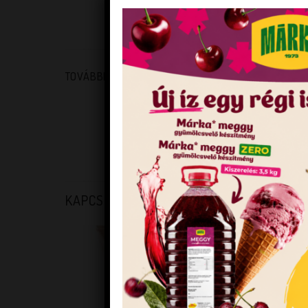
TOVÁBBI INFORMÁCIÓK
TÖMEG
FORGALMAZÓI KÓD
VONALKÓD
KAPCSOLÓDÓ TERMÉKEK
KEDVENCEM!