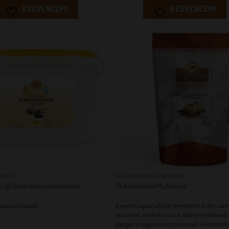
KEDVENCEM!
KEDVENCEM!
KEDVENCEM!
KEDVENC
+
LAPOK
GLUTÉNMENTES TERMÉKEK
ss gluténmentes máktöltelék
Gluténmentes Muffinmix
áadása szükséges
A mentes logóval ellátott termékeink külön üz
készülnek, amelyek a rajtuk található jelölésnek
allergén anyagot nem tartalmaznak, keresztsze