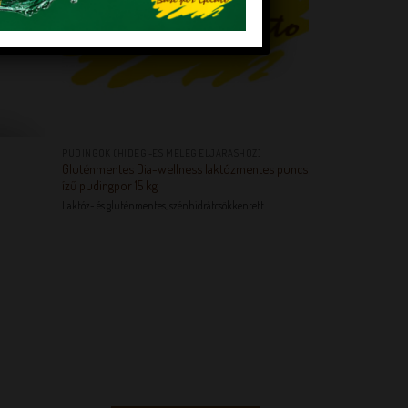
+
PUDINGOK (HIDEG -ÉS MELEG ELJÁRÁSHOZ)
Gluténmentes Dia-wellness laktózmentes puncs
ízű pudingpor 15 kg
Laktóz- és gluténmentes, szénhidrátcsökkentett