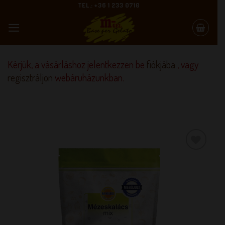
Skip
TEL.: +36 1 233 0710
to
content
Kérjük, a vásárláshoz jelentkezzen be
fiókjába
, vagy
regisztráljon
webáruházunkban.
KEDVENCEM!