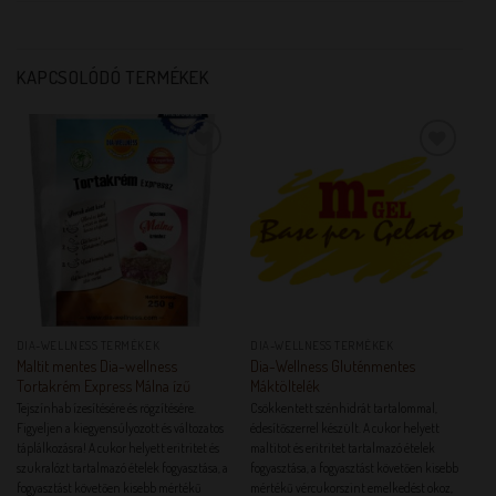
KAPCSOLÓDÓ TERMÉKEK
KEDVENCEM!
KEDVENCEM!
DIA-WELLNESS TERMÉKEK
DIA-WELLNESS TERMÉKEK
Maltit mentes Dia-wellness
Dia-Wellness Gluténmentes
Tortakrém Express Málna ízű
Máktöltelék
Tejszínhab ízesítésére és rögzítésére.
Csökkentett szénhidrát tartalommal,
Figyeljen a kiegyensúlyozott és változatos
édesítőszerrel készült. A cukor helyett
táplálkozásra! A cukor helyett eritritet és
maltitot és eritritet tartalmazó ételek
szukralózt tartalmazó ételek fogyasztása, a
fogyasztása, a fogyasztást követően kisebb
fogyasztást követően kisebb mértékű
mértékű vércukorszint emelkedést okoz,