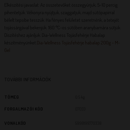
Elkészítési javaslat: Az összetevőket összegyúrjuk, 5-10 percig
pihentetjük. Vékonyra nyújtjuk, szaggatjuk, majd sütőpapírral
bélelt tepsibe tesszük. Ha fényes felületet szeretnénk, a tetejét
tojássárgával bekenjük. 160 °C-os sütőben aranybarnára sütjük.
Díszítéshez ajánljuk: Dia-Wellness Tojásfehérje Habalap
készítményünket.
Dia-Wellness Tojásfehérje habalap 200g – M-
Gel
TOVÁBBI INFORMÁCIÓK
TÖMEG
0.5 kg
FORGALMAZÓI KÓD
07033
VONALKÓD
5998199770338