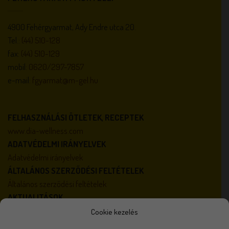
4900 Fehérgyarmat, Ady Endre utca 20.
Tel.:
(44) 510-128
fax:
(44) 510-129
mobil:
0620/297-7857
e-mail:
fgyarmat@m-gel.hu
FELHASZNÁLÁSI ÖTLETEK, RECEPTEK
www.dia-wellness.com
ADATVÉDELMI IRÁNYELVEK
Adatvédelmi irányelvek
ÁLTALÁNOS SZERZŐDÉSI FELTÉTELEK
Általános szerződési feltételek
AKTUALITÁSOK
Karrier
Cookie kezelés
Házirend