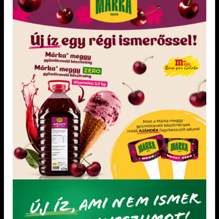
Csökkentett szénhidráttartalommal!
Tejből származó összetevőket nem
Élelmi rostban gazdag!
tartalmaz! Édesítőszerekkel készült! A
mentes logóval ellátott termékeink külön
üzemben készülnek, amelyek a rajtuk
található jelölésnek megfelelő allergén
anyagot nem tartalmaznak,
keresztszennyeződés nem fordulhat elő. A
cukor helyett eritritet tartalmazó ételek
fogyasztása, a fogyasztást követően kisebb
mértékű vércukorszint emelkedést
okozhat mint a cukrot tartalmazó ételek
fogyasztása. Figyeljen a kiegyensúlyozott
és változatos táplálkozásra.
KEDVENCEM!
KEDVENCEM!
KEDVENCEM!
KEDVENCEM!