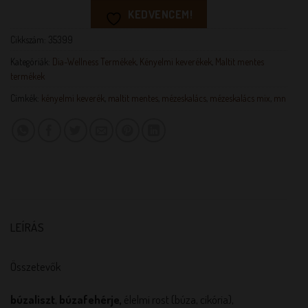
KEDVENCEM!
Cikkszám:
35399
Kategóriák:
Dia-Wellness Termékek
,
Kényelmi keverékek
,
Maltit mentes
termékek
Címkék:
kényelmi keverék
,
maltit mentes
,
mézeskalács
,
mézeskalács mix
,
mn
LEÍRÁS
Összetevők
búzaliszt
,
búzafehérje,
élelmi rost (búza, cikória),