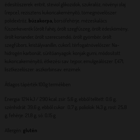
édesítőszerek: eritrit, steviol glikozidok, szukralóz, növényi olaj
(repce), rezisztens kukoricakeményítő, tömegnövelőszer:
polidextróz,
búzakorpa,
borsófehérje, mézeskalács
fűszerkeverék (őrölt fahéj, őrölt szegfűszeg, őrölt édeskömény,
őrölt koriander, őrölt szerecsendió, őrölt gyömbér, őrölt
szegfűbors, kristályvanillin, cukor), térfogatnövelőszer: Na-
hidrogén karbonát, sűrítőanyagok: konjak gumi, módosított
kukoricakeményítő, étkezési sav: tejpor, emulgeálószer: E471,
lisztkezelőszer: aszkorbinsav: enzimek
Átlagos tápérték 100g termékben
Energia: 1214 kJ / 290 kcal, zsír: 5,6 g, ebből telített: 0,6 g,
szénhidrát: 39,6 g, ebből cukor : 0,7 g, poliolok: 14,3 g, rost: 25,8
g, fehérje: 21,8 g, só: 0,15 g
Allergén:
glutén