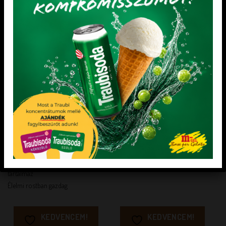
DIA-WELLNESS TERMÉKEK
DIA-WELLNESS TERMÉKEK
Maltit mentes Dia-Wellness
Dia-wellness eper dzsem
Joghurtos ízű Tönkölyös omlós
mix
Fehérje forrás. A fehérje hozzájárul a
normál csontozat fenntartásához.
Figyeljen a kiegyensúlyozott és változatos
táplálkozásra!
Természetes gyümölcsből kivont
sziruppal és édesítőszerrel
Csökkentett
szénhidráttartalommal
Hozzáadott répacukrot nem
tartalmaz
Élelmi rostban gazdag
KEDVENCEM!
KEDVENCEM!