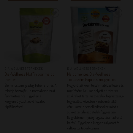
KEDVENCEM!
KEDVENCEM!
DIA-WELLNESS TERMÉKEK
DIA-WELLNESS TERMÉKEK
Dia-Wellness Muffin por maltit
Maltit mentes Dia-Wellness
mentes
Tortakrém Express mogyorós
Élelmi rostban gazdag. Fehérje forrás. A
Mogyoró ízű krém tejszínhab ízesítésére és
fehérje hozzájárul a normál csontozat
rögzítésére. A cukor helyett eritritet és
fenntartásához. Figyeljen a
szukralózt tartalmazó ételek fogyasztása, a
kiegyensúlyozott és változatos
fogyasztást követően kisebb mértékű
táplálkozásra!
vércukorszint emelkedést okoz mint a
cukrot tartalmazó ételek fogyasztása.
Nagyobb mennyiség fogyasztása hashajtó
hatású. Figyeljen a kiegyensúlyozott és
változatos táplálkozásra.