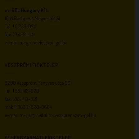
m-GEL Hungary Kft.
1044 Budapest, Megyeri út 51.
Tel.:
(1) 233-0710
fax:
(1) 4351-041
e-mail:
megrendeles@m-gel.hu
VESZPRÉMI FIÓKTELEP
8200 Veszprém, Fenyves utca 99.
Tel.:
(88) 413-820
fax:
(88) 413-821
mobil:
0630/820-8684
e-mail:
m-gel@invitel.hu
,
veszprem@m-gel.hu
FEHÉRGYARMATI FIÓKTELEP