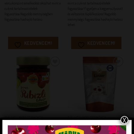
vércukorszint emelkedést okozhat mint a
mint a cukrot tartalmazó ételek
cukrot tartalmazó ételek
fogyasztása! Figyeljen a kiegyensúlyozott
fogyasztása.Nagyobb mennyiségben
és változatos táplálkozásra! Nagyobb
fogyasztása hashajtó hatású.
mennyiségű fogyasztása hashajtó hatású
lehet.
KEDVENCEM!
KEDVENCEM!
KEDVENCEM!
KEDVENCEM!
X
DIA-WELLNESS TERMÉKEK
DIA-WELLNESS TERMÉKEK
Gluténmentes Linzer alap (maltit
Dia-Wellness Pirosribizli Lekvár
mentes)