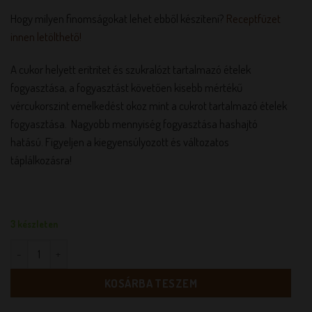
Hogy milyen finomságokat lehet ebből készíteni?
Receptfüzet
innen letölthető!
A cukor helyett eritritet és szukralózt tartalmazó ételek
fogyasztása, a fogyasztást követően kisebb mértékű
vércukorszint emelkedést okoz mint a cukrot tartalmazó ételek
fogyasztása. Nagyobb mennyiség fogyasztása hashajtó
hatású. Figyeljen a kiegyensúlyozott és változatos
táplálkozásra!
3 készleten
Maltit Mentes Dia-Wellness Mézeskalács mix mennyiség
KOSÁRBA TESZEM