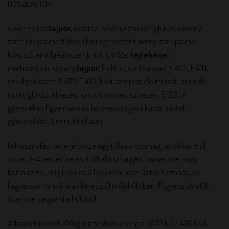
ÖSSZEVETŐK
cukor, zsíros
tejpor
, dextróz, növényi zsírpor (glükóz, növényi
zsír és teljes mértékben hidrogénezett növényi zsír (pálma,
kókusz), emulgeálószer: E 471, E 472a,
tejfehérje
),
maltodextrin, sovány
tejpor
, fruktóz, sűrítőanyag: E 466, E 410,
emulgeálószer: E 473, E 433, kókusztejpor, élelmi rost, aromák,
inulin, glükóz, étkezési sav: citromsav, színezék: E 122 (A
gyermekek figyelmére és tevékenységére káros hatást
gyakorolhat), lutein, riboflavin
Felhasználás: keverje össze egy tálba a csomag tartalmát 5 dl
vízzel. 3-4 percen keresztül habosítsa gépi habverővel vagy
botmixerrel, míg krémes állagú nem lesz. Öntse formába, és
fagyassza kb 4-5 órán keresztül mélyhűtőben. Fogyasztás előtt
5 perccel vegye ki a hűtőből.
Átlagos tápérték 100 g termékben: energia: 1832 kJ / 436 kcal,