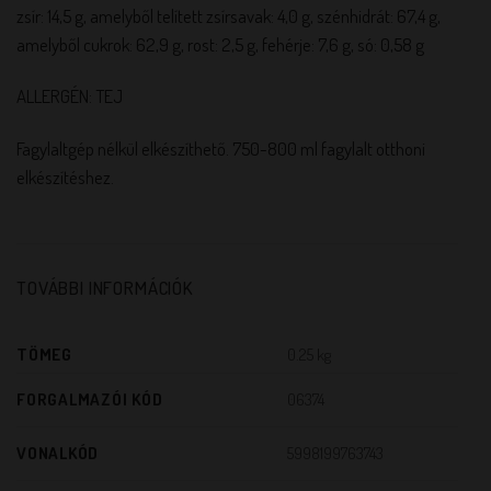
zsír: 14,5 g, amelyből telített zsírsavak: 4,0 g, szénhidrát: 67,4 g,
amelyből cukrok: 62,9 g, rost: 2,5 g, fehérje: 7,6 g, só: 0,58 g
ALLERGÉN: TEJ
Fagylaltgép nélkül elkészíthető. 750-800 ml fagylalt otthoni
elkészítéshez.
TOVÁBBI INFORMÁCIÓK
TÖMEG
0.25 kg
FORGALMAZÓI KÓD
06374
VONALKÓD
5998199763743