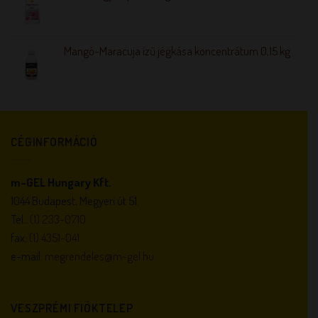
Mangó-Maracuja ízű jégkása koncentrátum 0,15 kg
CÉGINFORMÁCIÓ
m-GEL Hungary Kft.
1044 Budapest, Megyeri út 51.
Tel.:
(1) 233-0710
fax:
(1) 4351-041
e-mail:
megrendeles@m-gel.hu
VESZPRÉMI FIÓKTELEP