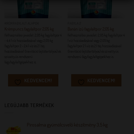
KRÉMFAGYLALT ALAPOK
FAGYLALT
Krémpuncs fagylaltpor 2,05 kg
Banán ízű fagylaltpor 2,05 kg
Felhasználási javaslat: 2,05 kg fagylaltpor 4
Felhasználási javaslat: 2,05 kg fagylaltpor 4
- 4,4 l víz hozzáadásával vagy 2,05 kg
l víz hozzáadásával vagy 2,05 kg
fagylaltpor 2 - 2,4 l víz és 2 l tej
fagylaltpor 2 l víz és 2 l tej hozzáadásával
hozzáadásával Gravitáció (ejtőtartályos) és
Gravitáció (ejtőtartályos) és szivattyús
szivattyús rendszerű
rendszerű lágyfagylaltgépekhez is.
lágyfagylaltgépekhez is.
KEDVENCEM!
KEDVENCEM!
LEGÚJABB TERMÉKEK
Pirosalma gyümölcsvelő készítmény 3,5 kg