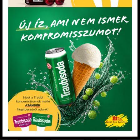
PRIMO GELATO FAGYLALTPOROK
DIA-WELLNESS FAGYLALT ALAPOK
Dia-wellness csokiskeksz
Puncs ízű fagylaltpor 2,05 kg
fagylaltpor 2,05 kg
Felhasználási javaslat: 2,05 kg fagylaltpor 4
Felhasználási javaslat: 2,05 kg fagylaltpor
l víz hozzáadásával vagy 2,05 kg
4,2-5 l víz hozzáadásával A cukor helyett
fagylaltpor 2 l víz és 2 l tej hozzáadásával
maltitot tartalmazó ételek fogyasztása, a
fogyasztást követően kisebb mértékű
vércukorszint emelkedést okoz, mint a
cukrot tartalmazó ételek fogyasztása.
Figyeljen a kiegyensúlyozott és változott
táplálkozásra.
KEDVENCEM!
KEDVENCEM!
KEDVENCEM!
KEDVENCEM!