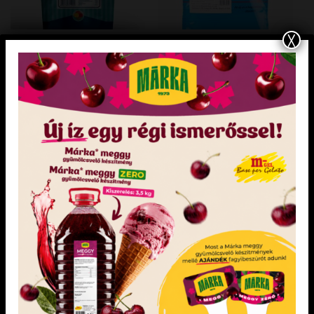
X
FAGYLALT
HIDEGKRÉMEK
ANANÁSZ FAGYLALTPOR 2,05 kg
PUNCS ÍZŰ HIDEGKRÉM 2 kg
Felhasználási javaslat: 2,05 kg fagylaltpor 4
Sütésálló, csak hideg víz hozzáadása
l víz hozzáadásával vagy 2,05 kg
szükséges
fagylaltpor 2 l víz és 2 l tej hozzáadásával
Gravitáció (ejtőtartályos) és szivattyús
rendszerű lágyfagylaltgépekhez is.
KEDVENCEM!
KEDVENCEM!
KEDVENCEM!
KEDVENCEM!