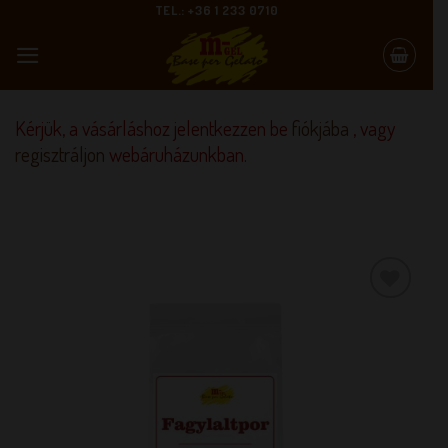
Skip
TEL.: +36 1 233 0710
to
content
Kérjük, a vásárláshoz jelentkezzen be
fiókjába
, vagy
regisztráljon
webáruházunkban.
KEDVENCEM!