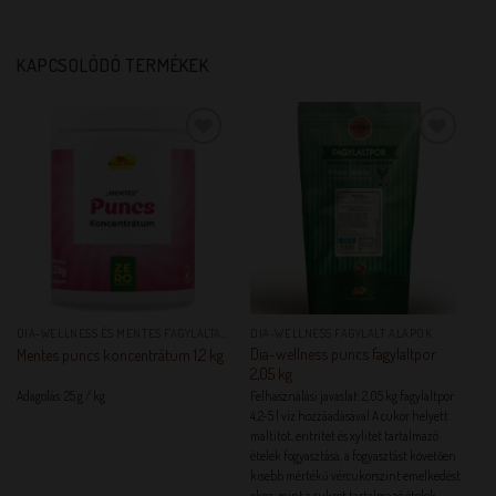
KAPCSOLÓDÓ TERMÉKEK
KEDVENCEM!
KEDVENCEM!
DIA-WELLNESS ÉS MENTES FAGYLALTALAPANYAGOK
DIA-WELLNESS FAGYLALT ALAPOK
Dia-wellness puncs fagylaltpor
Mentes puncs koncentrátum 1,2 kg
2,05 kg
Adagolás: 25 g / kg
Felhasználási javaslat: 2,05 kg fagylaltpor
4,2-5 l víz hozzáadásával A cukor helyett
maltitot, eritritet és xylitet tartalmazó
ételek fogyasztása, a fogyasztást követően
kisebb mértékű vércukorszint emelkedést
okoz, mint a cukrot tartalmazó ételek