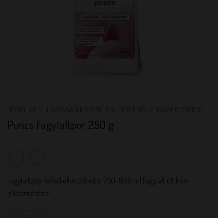
KEZDŐLAP
/
LAKOSSÁGI KISZERELÉSŰ TERMÉKEK
/
FAGYLALTPOROK
Puncs fagylaltpor 250 g
Fagylaltgép nélkül elkészíthető. 750-800 ml fagylalt otthoni
elkészítéshez.
Puncs fagylaltpor 250 g mennyiség