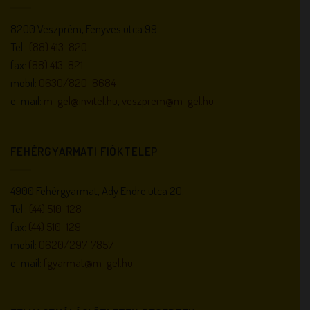
8200 Veszprém, Fenyves utca 99.
Tel.:
(88) 413-820
fax:
(88) 413-821
mobil:
0630/820-8684
e-mail:
m-gel@invitel.hu
,
veszprem@m-gel.hu
FEHÉRGYARMATI FIÓKTELEP
4900 Fehérgyarmat, Ady Endre utca 20.
Tel.:
(44) 510-128
fax:
(44) 510-129
mobil:
0620/297-7857
e-mail:
fgyarmat@m-gel.hu