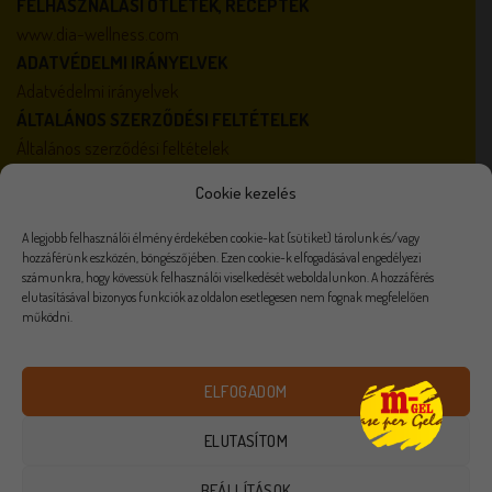
FELHASZNÁLÁSI ÖTLETEK, RECEPTEK
www.dia-wellness.com
ADATVÉDELMI IRÁNYELVEK
Adatvédelmi irányelvek
ÁLTALÁNOS SZERZŐDÉSI FELTÉTELEK
Általános szerződési feltételek
AKTUALITÁSOK
Cookie kezelés
Karrier
Házirend
A legjobb felhasználói élmény érdekében cookie-kat (sütiket) tárolunk és/vagy
hozzáférünk eszközén, böngészőjében. Ezen cookie-k elfogadásával engedélyezi
számunkra, hogy kövessük felhasználói viselkedését weboldalunkon. A hozzáférés
elutasításával bizonyos funkciók az oldalon esetlegesen nem fognak megfelelően
működni.
Visa
PayPal
Stripe
MasterCard
Cash
On
VISZONTELADÓKNAK
ÉLELMISZER FELDOLGOZÓKNAK
Delivery
ELFOGADOM
ADATVÉDELMI NYILATKOZAT
KARRIER
AKADÁLYMENTESÍTÉSI NYILATKOZAT
ELÁLLÁS
ELUTASÍTOM
Minden jog fenntartva 2026 ©
M-Gel
BEÁLLÍTÁSOK