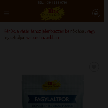
Skip
TEL.: +36 1 233 0710
to
content
Kérjük, a vásárláshoz jelentkezzen be
fiókjába
, vagy
regisztráljon
webáruházunkban.
KEDVENCEM!