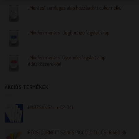
„Mentes” semleges alap hozzáadott cukor nélkül
„Minden mentes” Joghurt ízű fagylalt alap
„Minden mentes” Gyümölcsfagylalt alap
édesítőszerekkel
AKCIÓS TERMÉKEK
HABZSÁK 34 cm (2-34)
PÉCSI CORNETT SZÍNES PICCOLO TÖLCSÉR 480 db