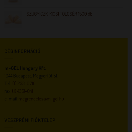
SZUGYICZKI KICSI TÖLCSÉR 1500 db
CÉGINFORMÁCIÓ
m-GEL Hungary Kft.
1044 Budapest, Megyeri út 51.
Tel.:
(1) 233-0710
fax:
(1) 4351-041
e-mail:
megrendeles@m-gel.hu
VESZPRÉMI FIÓKTELEP