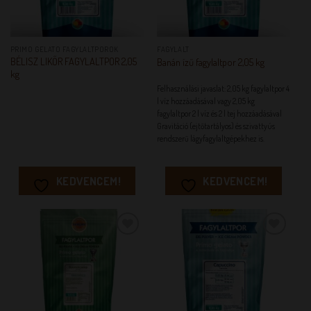
PRIMO GELATO FAGYLALTPOROK
FAGYLALT
BÉLISZ LIKŐR FAGYLALTPOR 2,05
Banán ízű fagylaltpor 2,05 kg
kg
Felhasználási javaslat: 2,05 kg fagylaltpor 4
l víz hozzáadásával vagy 2,05 kg
fagylaltpor 2 l víz és 2 l tej hozzáadásával
Gravitáció (ejtőtartályos) és szivattyús
rendszerű lágyfagylaltgépekhez is.
KEDVENCEM!
KEDVENCEM!
KEDVENCEM!
KEDVENCEM!