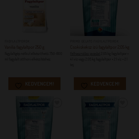
FAGYLALTPOROK
PRIMO GELATO FAGYLALTPOROK
Vanília fagylaltpor 250 g
Csokiskeksz ízű fagylaltpor 2,05 kg
Fagylaltgép nélkül elkészíthető. 750-800
Felhasználási javaslat
2,05 kg fagylaltpor +
ml fagylalt otthoni elkészítéshez.
4 l víz vagy 2,05 kg fagylaltpor + 2 l víz + 2 l
tej
KEDVENCEM!
KEDVENCEM!
KEDVENCEM!
KEDVENCEM!