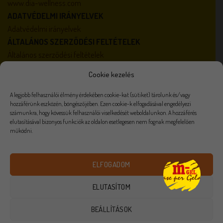
www.dia-wellness.com
ADATVÉDELMI IRÁNYELVEK
Adatvédelmi irányelvek
ÁLTALÁNOS SZERZŐDÉSI FELTÉTELEK
Általános szerződési feltételek
AKTUALITÁSOK
Cookie kezelés
Karrier
Házirend
A legjobb felhasználói élmény érdekében cookie-kat (sütiket) tárolunk és/vagy
hozzáférünk eszközén, böngészőjében. Ezen cookie-k elfogadásával engedélyezi
számunkra, hogy kövessük felhasználói viselkedését weboldalunkon. A hozzáférés
elutasításával bizonyos funkciók az oldalon esetlegesen nem fognak megfelelően
működni.
Visa
PayPal
Stripe
MasterCard
Cash
On
VISZONTELADÓKNAK
ÉLELMISZER FELDOLGOZÓKNAK
Delivery
ELFOGADOM
ADATVÉDELMI NYILATKOZAT
KARRIER
AKADÁLYMENTESÍTÉSI NYILATKOZAT
ELÁLLÁS
ELUTASÍTOM
Minden jog fenntartva 2026 ©
M-Gel
BEÁLLÍTÁSOK