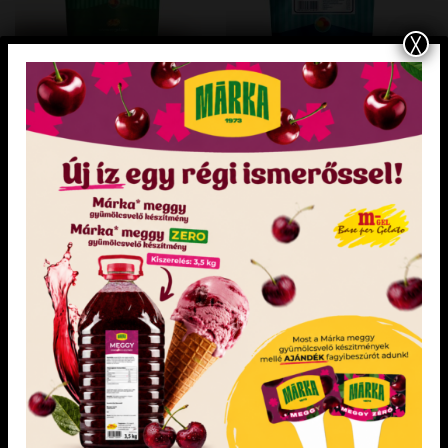
X
DIA-WELLNESS FAGYLALT ALAPOK
PRIMO GELATO FAGYLALTPOROK
Dia-wellness gyümölcs fagylaltpor
Capuccino ízű fagylaltpor 2,05 kg
Felhasználási javaslat
2,05 kg fagylaltpor +
4 l víz vagy 2,05 kg fagylaltpor + 2 l víz + 2 l
tej
KEDVENCEM!
KEDVENCEM!
KEDVENCEM!
KEDVENCEM!
DIA-WELLNESS FAGYLALT ALAPOK
DIA-WELLNESS FAGYLALT ALAPOK