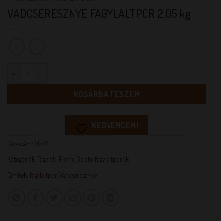
VADCSERESZNYE FAGYLALTPOR 2,05 kg
VADCSERESZNYE FAGYLALTPOR 2,05 kg mennyiség
KOSÁRBA TESZEM
KEDVENCEM!
Cikkszám:
31324
Kategóriák:
Fagylalt
,
Primo Gelato fagylaltporok
Címkék:
fagylaltpor
,
Vadcseresznye