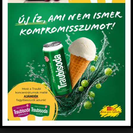
Dia-wellness Őszibarack
Dia-wellness puncs fagylaltpor
fagylaltpor 2,05 kg
2,05 kg
Felhasználási javaslat: 2,05 kg fagylaltpor
Felhasználási javaslat: 2,05 kg fagylaltpor
4,2-5 l víz hozzáadásával A cukor helyett
4,2-5 l víz hozzáadásával A cukor helyett
maltitot, eritritet és xylitet tartalmazó
maltitot, eritritet és xylitet tartalmazó
ételek fogyasztása, a fogyasztást követően
ételek fogyasztása, a fogyasztást követően
kisebb mértékű vércukorszint emelkedést
kisebb mértékű vércukorszint emelkedést
okoz, mint a cukrot tartalmazó ételek
okoz, mint a cukrot tartalmazó ételek
fogyasztása. Figyeljen a kiegyensúlyozott
fogyasztása. Figyeljen a kiegyensúlyozott
és változott táplálkozásra.
és változott táplálkozásra.
KEDVENCEM!
KEDVENCEM!
LEGÚJABB TERMÉKEK
Pirosalma gyümölcsvelő készítmény 3,5 kg