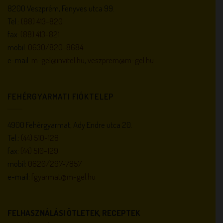
8200 Veszprém, Fenyves utca 99.
Tel.:
(88) 413-820
fax:
(88) 413-821
mobil:
0630/820-8684
e-mail:
m-gel@invitel.hu
,
veszprem@m-gel.hu
FEHÉRGYARMATI FIÓKTELEP
4900 Fehérgyarmat, Ady Endre utca 20.
Tel.:
(44) 510-128
fax:
(44) 510-129
mobil:
0620/297-7857
e-mail:
fgyarmat@m-gel.hu
FELHASZNÁLÁSI ÖTLETEK, RECEPTEK