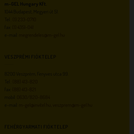
m-GEL Hungary Kft.
1044 Budapest, Megyeri út 51.
Tel.:
(1) 233-0710
fax:
(1) 4351-041
e-mail:
megrendeles@m-gel.hu
VESZPRÉMI FIÓKTELEP
8200 Veszprém, Fenyves utca 99.
Tel.:
(88) 413-820
fax:
(88) 413-821
mobil:
0630/820-8684
e-mail:
m-gel@invitel.hu
,
veszprem@m-gel.hu
FEHÉRGYARMATI FIÓKTELEP