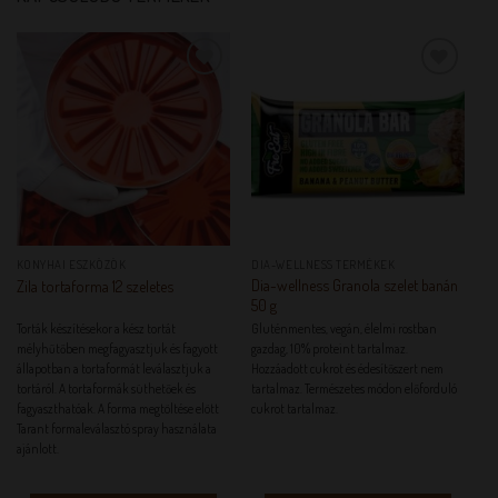
KEDVENCEM!
KEDVENCEM!
KONYHAI ESZKÖZÖK
DIA-WELLNESS TERMÉKEK
Dia-wellness Granola szelet banán
Zila tortaforma 12 szeletes
50 g
Torták készítésekor a kész tortát
Gluténmentes, vegán, élelmi rostban
mélyhűtőben megfagyasztjuk és fagyott
gazdag, 10% proteint tartalmaz.
állapotban a tortaformát leválasztjuk a
Hozzáadott cukrot és édesítőszert nem
tortáról. A tortaformák süthetőek és
tartalmaz. Természetes módon előforduló
fagyaszthatóak. A forma megtöltése elött
cukrot tartalmaz.
Tarant formaleválasztó spray használata
ajánlott.