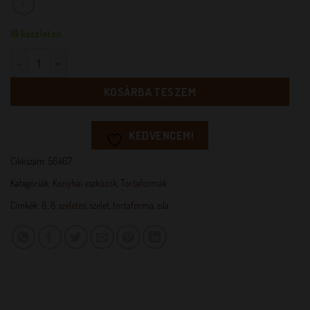
10 készleten
Zila tortaforma 8 szeletes mennyiség
KOSÁRBA TESZEM
KEDVENCEM!
Cikkszám:
56467
Kategóriák:
Konyhai eszközök
,
Tortaformák
Címkék:
8
,
8 szeletes
,
szelet
,
tortaforma
,
zila