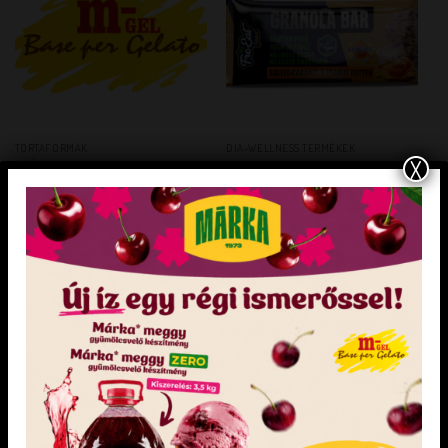
TORTAFORMÁK
DIA-WELLNESS TERMÉKEK
X
Dia-wellness Granola szelet sós
SZÁM TORTAFORMA 1 db
karamell 50 g
Gluténmentes, vegán, élelmi rostban
gazdag. Hozzáadott cukrot és édesítőszert
nem tartalmaz. Természetes módon
előforduló cukrot tartalmaz.
KEDVENCEM!
KEDVENCEM!
KEDVENCEM!
KEDVENCEM!