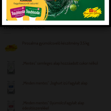
KEDVENCEM!
KEDVENCEM!
LEGÚJABB TERMÉKEK
Pirosalma gyümölcsvelő készítmény 3,5 kg
„Mentes” semleges alap hozzáadott cukor nélkül
„Minden mentes” Joghurt ízű fagylalt alap
„Minden mentes” Gyümölcsfagylalt alap
édesítőszerekkel