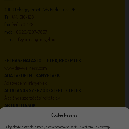
4900 Fehérgyarmat, Ady Endre utca 20.
Tel.:
(44) 510-128
fax:
(44) 510-129
mobil:
0620/297-7857
e-mail:
fgyarmat@m-gel.hu
FELHASZNÁLÁSI ÖTLETEK, RECEPTEK
www.dia-wellness.com
ADATVÉDELMI IRÁNYELVEK
Adatvédelmi irányelvek
ÁLTALÁNOS SZERZŐDÉSI FELTÉTELEK
Általános szerződési feltételek
AKTUALITÁSOK
Karrier
Cookie kezelés
Házirend
A legjobb felhasználói élmény érdekében cookie-kat (sütiket) tárolunk és/vagy