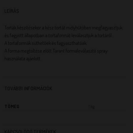
LEÍRÁS
Torták készítésekor a kész tortát mélyhűtőben megfagyasztjuk
és fagyott állapotban a tortaformát leválasztjuk a tortáról.
A tortaformák süthetőek és fagyaszthatóak.
A forma megtöltése elött Tarant formaleválasztó spray
használata ajánlott.
TOVÁBBI INFORMÁCIÓK
TÖMEG
1 kg
KAPCSOLÓDÓ TERMÉKEK