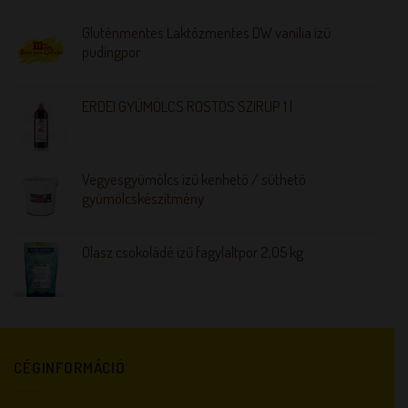
Gluténmentes Laktózmentes DW vanília ízű
pudingpor
ERDEI GYÜMÖLCS ROSTOS SZIRUP 1 l
Vegyesgyümölcs ízű kenhető / süthető
gyümölcskészítmény
Olasz csokoládé ízű fagylaltpor 2,05 kg
CÉGINFORMÁCIÓ