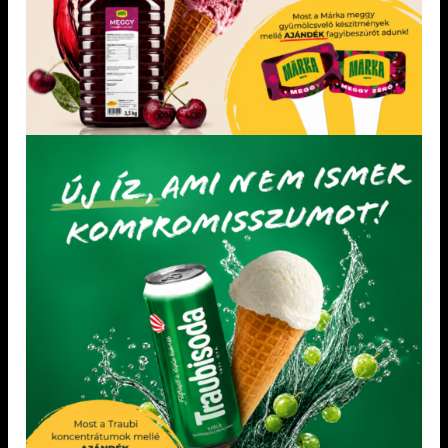
DIA-WELLNESS TERMÉKEK
TORTAFORMÁK
Dia-wellness Crunchy Coconut 30
TORTAKARIKA 26×6-OS 1 db
g
Gluténmentes, vegán, pálmaolajmentes.
Hozzáadott cukrot nem tartalmaz.
Természetes módon előforduló cukrot
tartalmaz. Túlzott fogyasztása hashajtó
hatású lehet! A cukor helyett eritritet
tartalmazó ételek fogyasztása a fogyasztást
követően kisebb mértékű vércukorszint
emelkedést okozhat, mint a cukrot
tartalmazó ételek fogyasztása!
Futárszolgálattal nem kézbesíthető.
Amennyiben kosarába helyezte a
terméket Ön elfogadja és vállalja a
meleg okozta lehetséges
állapotváltozásokat.