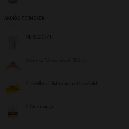
AKCIÓS TERMÉKEK
MÉRŐEDÉNY 1 l
Selma Kis Rákóczi tölcsér 560 db
Dia-Wellness Gluténmentes Máktöltelék
Oliferm mangó