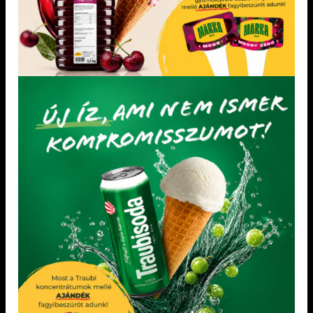
KEDVENCEM!
KEDVENCEM!
LEGÚJABB TERMÉKEK
Pirosalma gyümölcsvelő készítmény 3,5 kg
„Mentes” semleges alap hozzáadott cukor nélkül
„Minden mentes” Joghurt ízű fagylalt alap
„Minden mentes” Gyümölcsfagylalt alap