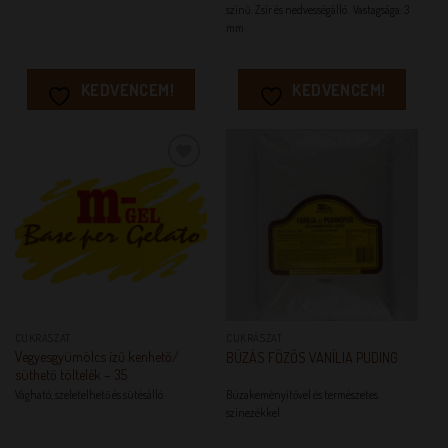
színű. Zsír és nedvességálló. Vastagsága: 3
mm
KEDVENCEM!
KEDVENCEM!
KEDVENCEM!
KEDVENCEM!
CUKRÁSZAT
CUKRÁSZAT
Vegyesgyümölcs ízű kenhető/
BÚZÁS FŐZŐS VANÍLIA PUDING
süthető töltelék – 35
Vágható, szeletelhető és sütésálló.
Búzakeményítővel és természetes
színezékkel