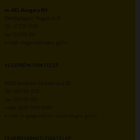
m-GEL Hungary Kft.
1044 Budapest, Megyeri út 51.
Tel.:
(1) 233-0710
fax:
(1) 4351-041
e-mail:
megrendeles@m-gel.hu
VESZPRÉMI FIÓKTELEP
8200 Veszprém, Fenyves utca 99.
Tel.:
(88) 413-820
fax:
(88) 413-821
mobil:
0630/820-8684
e-mail:
m-gel@invitel.hu
,
veszprem@m-gel.hu
FEHÉRGYARMATI FIÓKTELEP