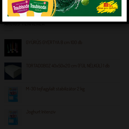
édesítőszerekkel
AKCIÓS TERMÉKEK
GYŰRŰS GYERTYA 8 cm 100 db
TORTADOBOZ 40x50x20 cm (FÜL NÉLKÜL) 1 db
M-30 tejfagylalt stabilizátor 2 kg
Joghurt Intenzív