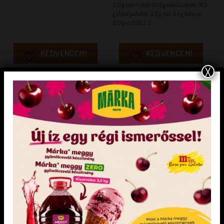
0,0 g szénhidrát: 50,8 g ebből cukrok: 36,9
g ebből poliolok: 0,0 g rost: 0,4 g fehérje:
0,0 g só: 0,02 [...]
KEDVENCEM!
KEDVENCEM!
X
KEDVENCEM!
KEDVENCEM!
CUKRÁSZAT
CUKRÁSZAT
Darabos Áfonya kenhető/süthető
PRIMO PUDING VANÍLIA
gyümölcskészítmény
Kenhető, sütésálló lekvár áfonya
Főzős pudingpor
darabokkal