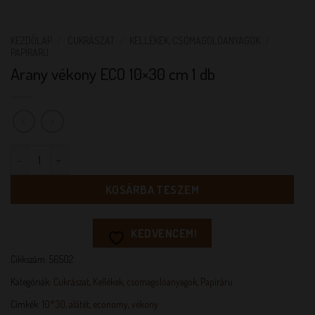
KEZDŐLAP
/
CUKRÁSZAT
/
KELLÉKEK, CSOMAGOLÓANYAGOK
/
PAPÍRÁRU
Arany vékony ECO 10×30 cm 1 db
Arany vékony ECO 10x30 cm 1 db mennyiség
KOSÁRBA TESZEM
KEDVENCEM!
Cikkszám:
56502
Kategóriák:
Cukrászat
,
Kellékek, csomagolóanyagok
,
Papíráru
Címkék:
10*30
,
alátét
,
economy
,
vékony