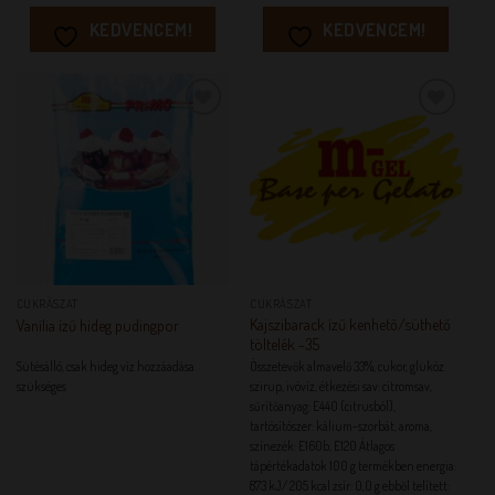
KEDVENCEM!
KEDVENCEM!
KEDVENCEM!
KEDVENCEM!
CUKRÁSZAT
CUKRÁSZAT
Kajszibarack ízű kenhető/süthető
Vanília ízű hideg pudingpor
töltelék -35
Sütésálló, csak hideg víz hozzáadása
Összetevők almavelő 33%, cukor, glükóz
szükséges
szirup, ivóvíz, étkezési sav: citromsav,
sűrítőanyag: E440 (citrusból),
tartósítószer: kálium-szorbát, aroma,
színezék: E160b, E120 Átlagos
tápértékadatok 100 g termékben energia:
873 kJ/ 205 kcal zsír: 0,0 g ebből telített: