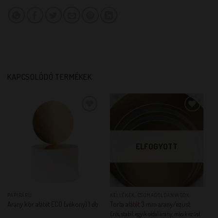
KAPCSOLÓDÓ TERMÉKEK
KEDVENCEM!
KEDVENCEM!
ELFOGYOTT
PAPÍRÁRU
KELLÉKEK, CSOMAGOLÓANYAGOK
Arany kör alátét ECO (vékony) 1 db
Torta alátét 3 mm arany/ezüst
Erős, stabil, egyik oldal arany, másik ezüst