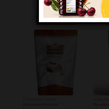
táplálkozásra
KEDVENCEM!
KEDVENCEM!
+
+
GLUTÉNMENTES TERMÉKEK
DIA-WELLNE
Gluténmentes Piskótaliszt
Dia-wellnes