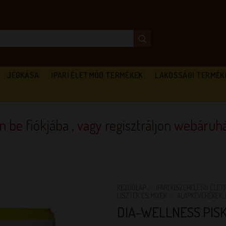
JÉGKÁSA
IPARI ÉLETMÓD TERMÉKEK
LAKOSSÁGI TERMÉK
en be
fiókjába
, vagy
regisztráljon
webáruhá
KEZDŐLAP
/
IPARI KISZERELÉSŰ ÉLE
LISZTEK ÉS MIXEK
/
ALAPKEVERÉKEK, 
DIA-WELLNESS PIS
KEDVENCEM!