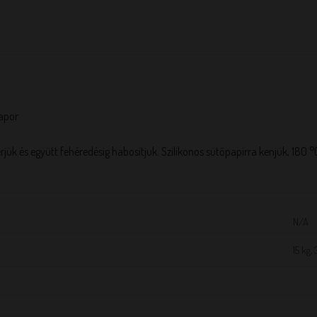
tapor
ük és együtt fehéredésig habosítjuk. Szilikonos sütőpapírra kenjük, 180 °
N/A
15 kg, 