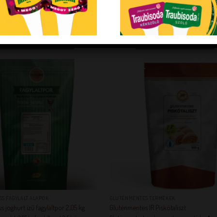
.
KEDVENCEM!
KEDVENCEM!
KEDVENCEM!
KEDVENC
+
SS FAGYLALT ALAPOK
GLUTÉNMENTES TERMÉKEK
s joghurt ízű fagylaltpor 2,05 kg
Gluténmentes IR Piskótaliszt