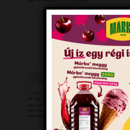
KEDVENCEM!
+
+
GLUTÉNMENTES TERMÉKEK
DIA-WELLNE
GM Vegán piskóta mix
Dia-wellnes
Vegán diétához megfelelő piskóta mix. Gluténmentes,
Felhasználási j
tojásmentes, Tojáshelyettesítőt sem tartalmaz. Az
hozzáadásával
elkészítéséhez sem kell tojás. Egyszerűen elkészíthető.
fogyasztása, 
vércukorszint
ételek fogyasz