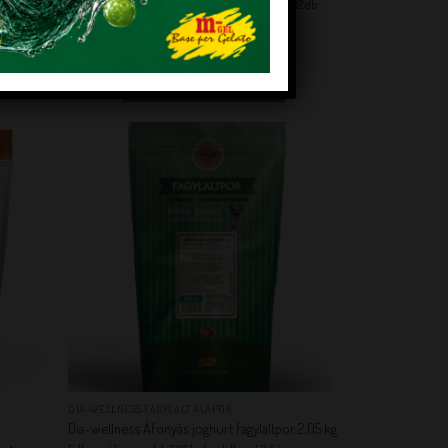
g só: 0,02 g Hozzávalók 1db 860 g-os piskótalaphoz:12 db
tojásfehérje 160 g xylitol 12 [...]
KEDVENCEM!
EM!
KEDVENCEM!
+
DIA-WELLNESS FAGYLALT ALAPOK
Dia-wellness Áfonyás joghurt fagylaltpor 2,05 kg