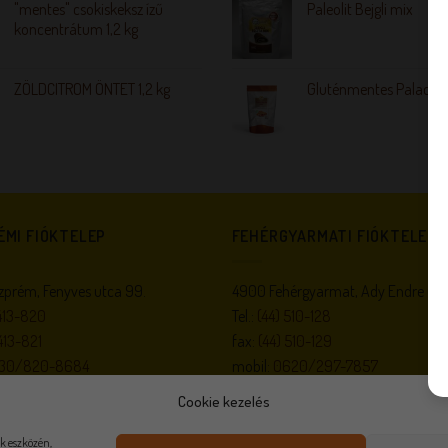
"mentes" csokiskeksz ízű
Paleolit Bejgli mix
koncentrátum 1,2 kg
ZÖLDCITROM ÖNTET 1,2 kg
Gluténmentes Palacsin
ÉMI FIÓKTELEP
FEHÉRGYARMATI FIÓKTELEP
prém, Fenyves utca 99.
4900 Fehérgyarmat, Ady Endre utc
413-820
Tel.:
(44) 510-128
413-821
fax:
(44) 510-129
30/820-8684
mobil:
0620/297-7857
gel@invitel.hu
,
veszprem@m-
e-mail:
fgyarmat@m-gel.hu
Cookie kezelés
k eszközén,