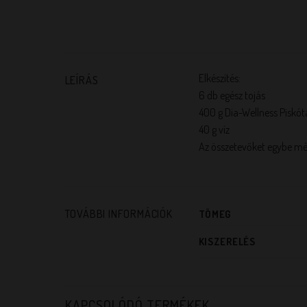
Elkészítés:
LEÍRÁS
6 db egész tojás
400 g Dia-Wellness Piskó
40 g víz
Az összetevőket egybe mérj
TOVÁBBI INFORMÁCIÓK
TÖMEG
KISZERELÉS
KAPCSOLÓDÓ TERMÉKEK