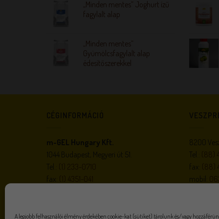
„Minden mentes” Joghurt ízű
fagylalt alap
„Minden mentes”
Gyümölcsfagylalt alap
édesítőszerekkel
CÉGINFORMÁCIÓ
VESZPR
m-GEL Hungary Kft.
8200 Vesz
1044 Budapest, Megyeri út 51.
Tel.:
(88) 
Tel.:
(1) 233-0710
fax:
(88) 
fax:
(1) 4351-041
mobil:
06
e-mail:
megrendeles@m-gel.hu
e-mail:
m-
gel.hu
A legjobb felhasználói élmény érdekében cookie-kat (sütiket) tárolunk és/vagy hozzáférün