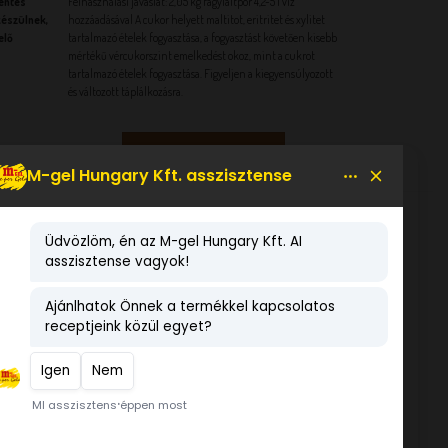
entes
Felhasználási javaslat: 2,05 kg fagylaltpor 4,2-5 l víz
készülnek,
hozzáadásával A cukor helyett maltitot, eritritet és xylitet
elő
tartalmazó ételek fogyasztása, a fogyasztást követően kisebb
mértékű vércukorszint emelkedést okoz, mint a cukrot
tartalmazó ételek fogyasztása. Figyeljen a kiegyensúlyozott
és változott táplálkozásra.
KEDVENCEM!
LEGNÉPSZERŰBB TERMÉKEK
Eper gyümölcsvelő készítmény
6 kg
Vegán Gluténmentes Dia-
wellness Kókusztejes
fehércsokoládé 1,2 kg
temperált