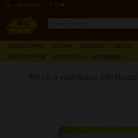
Skip
TEL.: +36 1 233 0710
to
content
Keresés
a
következőre:
ÖSSZES TERMÉK
SÜTŐIPAR
CUKRÁSZAT
FAGYLALT
AKCIÓ 2026 NYÁR
IRATKOZZ FEL!
ÚJDONSÁGOK
Kérjük, a vásárláshoz jelentkezz