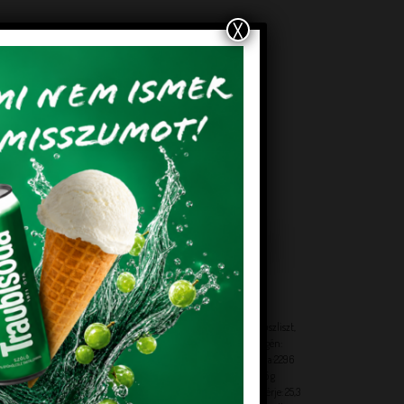
X
EM!
KEDVENCEM!
+
LISZTEK, MAGVAK
Paleo Piskóta Natúr
KISZERELÉS: 500 g Összetevők: mandulaliszt, kókuszliszt,
sűrítőanyag: konjak gumi, rozmaring kivonat Allergén:
mandula Átlagos tápérték 100 g termékben: energia:2296
kJ / 547 kcal zsír:46,2 g melyből telített zsírsavak:3,5 g
szénhidrát: 7,3 g melyből cukrok: 1,3 g rost: 17,5 g fehérje: 25,3