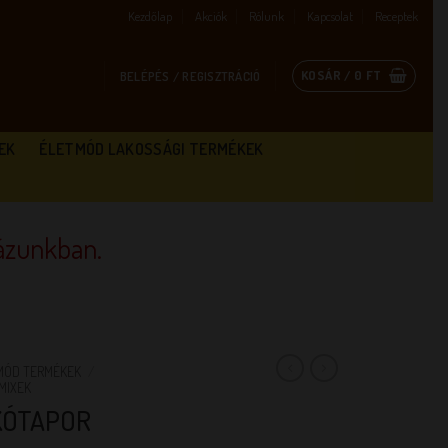
Kezdőlap
Akciók
Rólunk
Kapcsolat
Receptek
KOSÁR /
0
FT
BELÉPÉS / REGISZTRÁCIÓ
EK
ÉLETMÓD LAKOSSÁGI TERMÉKEK
zunkban.
TMÓD TERMÉKEK
/
MIXEK
KÓTAPOR