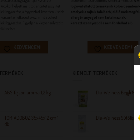
avaslat: 2,05 kg fagylaltpor 4,2-5 l víz
Gluténmentes Inzulinrezisztencia metódus
A m
A cukor helyett maltitot, eritritet és xylitet
logóval ellátott termékeink külön üzemben 
lek fogyasztása, a fogyasztást követően kisebb
amelyek a rajtuk található jelölésnek megfel
korszint emelkedést okoz, mint a cukrot
allergén anyagot
nem tartalmaznak,
lek fogyasztása. Figyeljen a kiegyensúlyozott
keresztszennyeződés nem fordulhat elő
.
áplálkozásra.
KEDVENCEM!
KEDVENCEM!
 TERMÉKEK
KIEMELT TERMÉKEK
ABS Tejszín aroma 1,2 kg
Dia-Wellness Bejgli Mix
TORTADOBOZ 35x45x12 cm 1
Dia-Wellness Sütőliszt
db