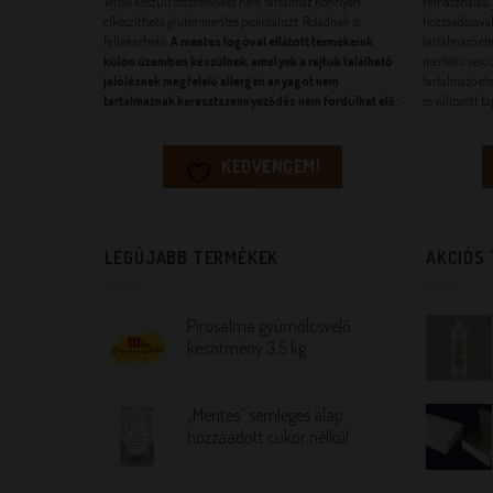
Tejből készült összetevőket nem tartalmaz Könnyen
Felhasználási j
elkészíthető gluténmentes piskótaliszt. Roládnak is
hozzáadásával 
feltekerhető.
A mentes logóval ellátott termékeink
tartalmazó éte
külön üzemben készülnek, amelyek a rajtuk található
mértékű vércu
jelölésnek megfelelő allergén anyagot nem
tartalmazó éte
tartalmaznak,
keresztszennyeződés nem fordulhat elő.
és változott t
KEDVENCEM!
LEGÚJABB TERMÉKEK
AKCIÓS
Pirosalma gyümölcsvelő
készítmény 3,5 kg
„Mentes” semleges alap
hozzáadott cukor nélkül