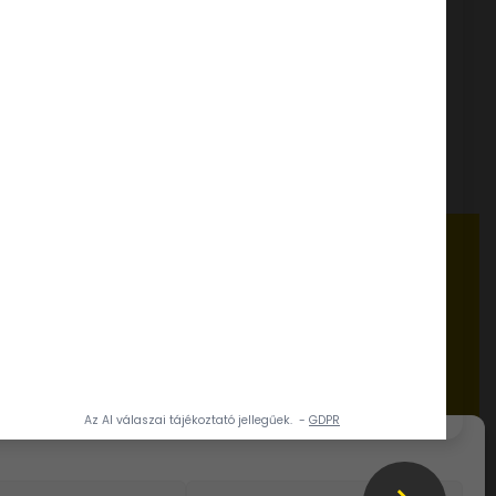
Krémvanília fagylaltpor
tapor
VANILIA KOMPLETT
TERMÉSZETES FESTÉKKEL 1 kg
FELHASZNÁLÁSI ÖTLETEK, RECEPTEK
www.dia-wellness.com
ADATVÉDELMI IRÁNYELVEK
a 20.
Adatvédelmi irányelvek
ÁLTALÁNOS SZERZŐDÉSI FELTÉTELEK
Általános szerződési feltételek
AKTUALITÁSOK
Karrier
Házirend