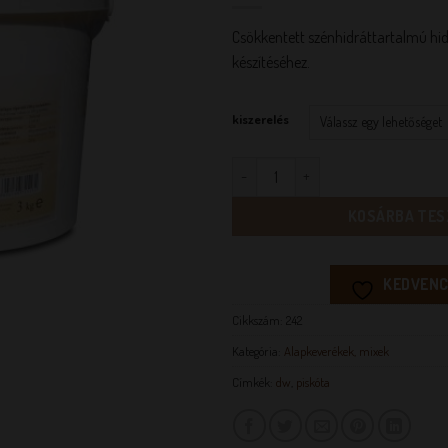
Csökkentett szénhidráttartalmú hid
készítéséhez.
kiszerelés
DIA-WELLNESS PISKÓTAPOR menn
KOSÁRBA TES
KEDVENC
Cikkszám:
242
Kategória:
Alapkeverékek, mixek
Címkék:
dw
,
piskóta