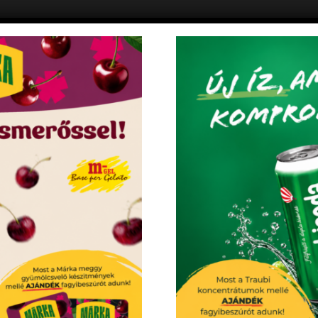
KEDVENCEM!
KEDVENC
+
SS FAGYLALT ALAPOK
FAGYLALTPISKÓTA LAPOK
s csokiskeksz fagylaltpor 2,05 kg
FAGYLALT PISKÓTA 9 db lap
avaslat: 2,05 kg fagylaltpor 4,2-5 l víz
9 db lap
 A cukor helyett maltitot tartalmazó ételek
a fogyasztást követően kisebb mértékű
 emelkedést okoz, mint a cukrot tartalmazó
tása. Figyeljen a kiegyensúlyozott és változott