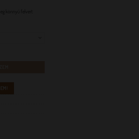
eg könnyű felvert
yiség
ZEM
EM!