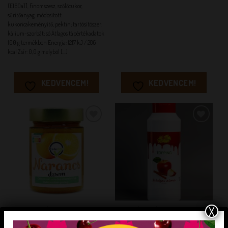
(E160a)], finomszesz, szőlőcukor,
sűrítőanyag: módosított
kukoricakeményítő, pektin; tartósítószer:
kálium-szorbát; só Átlagos tápértékadatok
100 g termékben Energia: 1217 kJ / 286
kcal Zsír: 0,0 g melyből [...]
KEDVENCEM!
KEDVENCEM!
KEDVENCEM!
KEDVENCEM!
X
PALEOLIT LEKVÁROK
HAGYOMÁNYOS ÖNTETEK
Paleo Narancs dzsem 380g
Fahéjas alma öntet 1,1 kg