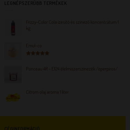
LEGNÉPSZERŰBB TERMÉKEK
Frizzy-Color Cola ízesítő és színező koncentrátum 1
kg
Emul-co
Értékelés:
5.00
/ 5
Ponceau 4R - E124 élelmiszerszínezék /eperpiros/
Citrom olaj aroma 1 liter
CÉGINFORMÁCIÓ