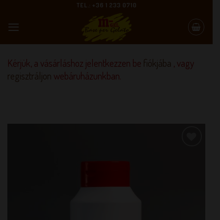
Skip
TEL.: +36 1 233 0710
to
content
Kérjük, a vásárláshoz jelentkezzen be
fiókjába
, vagy
regisztráljon
webáruházunkban.
KEDVENCEM!