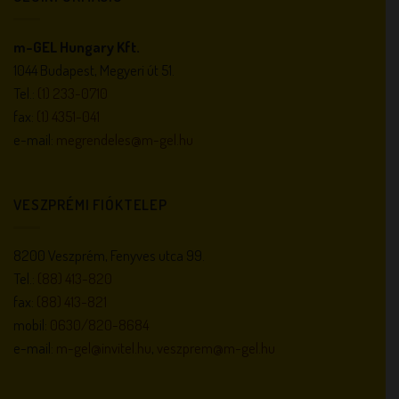
m-GEL Hungary Kft.
1044 Budapest, Megyeri út 51.
Tel.:
(1) 233-0710
fax:
(1) 4351-041
e-mail:
megrendeles@m-gel.hu
VESZPRÉMI FIÓKTELEP
8200 Veszprém, Fenyves utca 99.
Tel.:
(88) 413-820
fax:
(88) 413-821
mobil:
0630/820-8684
e-mail:
m-gel@invitel.hu
,
veszprem@m-gel.hu