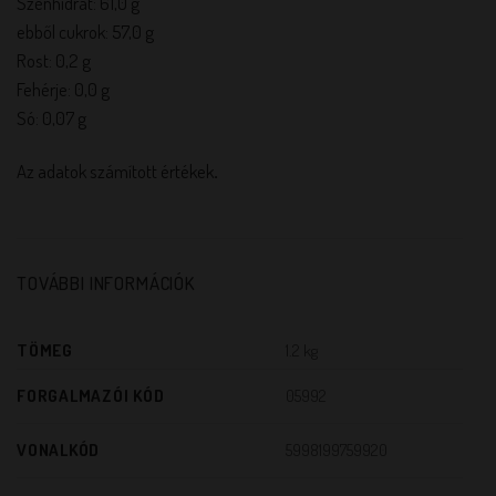
Szénhidrát: 61,0 g
ebből cukrok: 57,0 g
Rost: 0,2 g
Fehérje: 0,0 g
Só: 0,07 g
Az adatok számított értékek
.
TOVÁBBI INFORMÁCIÓK
TÖMEG
1.2 kg
FORGALMAZÓI KÓD
05992
VONALKÓD
5998199759920