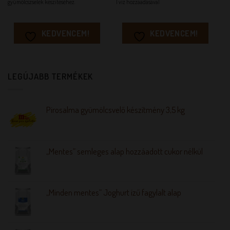
gyümölcszselék készítéséhez.
l víz hozzáadásával
KEDVENCEM!
KEDVENCEM!
LEGÚJABB TERMÉKEK
Pirosalma gyümölcsvelő készítmény 3,5 kg
„Mentes” semleges alap hozzáadott cukor nélkül
„Minden mentes” Joghurt ízű fagylalt alap