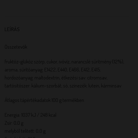
LEÍRÁS
Összetevők
fruktóz-glükóz szörp, cukor, ivóvíz, narancslé sűrítmény (12%),
aroma, sűrítőanyag: E1422, E440, E466, E412, E415;
hordozóanyag: maltodextrin, étkezési sav: citromsav,
tartósítószer: kálium-szorbát; só, színezék: lutein, kárminsav
Átlagos tápértékadatok 100 g termékben
Energia: 1037 kJ / 248 kcal
Zsír: 0,0 g
melyből telített: 0,0 g