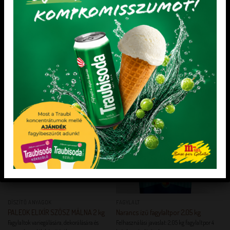
HAGYOMÁNYOS ÖNTETEK
HAGYOMÁNYOS ÖNTETEK
AMARENA ÖNTET 1,2 kg
MOGYORÓ ÖNTET 1 kg
Fagylaltok, desszertek díszítésére és
ízesítésére.
KEDVENCEM!
KEDVENCEM!
KEDVENCEM!
KEDVENCEM!
DÍSZÍTŐ ANYAGOK
FAGYLALT
PALEOK ELIXÍR SZÓSZ MÁLNA 2 kg
Narancs ízű fagylaltpor 2,05 kg
Fagylaltok variegálására, dekorálására és
Felhasználási javaslat: 2,05 kg fagylaltpor 4