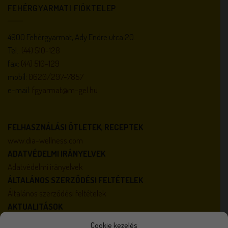
FEHÉRGYARMATI FIÓKTELEP
4900 Fehérgyarmat, Ady Endre utca 20.
Tel.:
(44) 510-128
fax:
(44) 510-129
mobil:
0620/297-7857
e-mail:
fgyarmat@m-gel.hu
FELHASZNÁLÁSI ÖTLETEK, RECEPTEK
www.dia-wellness.com
ADATVÉDELMI IRÁNYELVEK
Adatvédelmi irányelvek
ÁLTALÁNOS SZERZŐDÉSI FELTÉTELEK
Általános szerződési feltételek
AKTUALITÁSOK
Karrier
Cookie kezelés