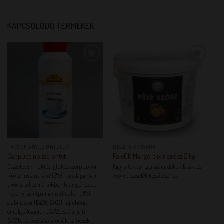
KAPCSOLÓDÓ TERMÉKEK
KEDVENCEM!
KEDVENCEM!
HAGYOMÁNYOS ÖNTETEK
DÍSZÍTŐ ANYAGOK
Cappuccino ízű öntet
PaleOK Mangó elixír szósz 2 kg
Összetevők fruktóz-glükóz szörp, cukor,
Fagylaltok variegálására, dekorálására és
ivóvíz, instant kávé (2%), habalapanyag
gyümölcszselék készítéséhez.
[ivóvíz, teljes mértékben hidrogénezett
növényi zsír (pálmamag), cukor (11%),
stabilizátor (E420, E463), tejfehérje,
emulgeálószerek (E472e, szójalecitin,
E472b), étkezési só, aromák, színezék