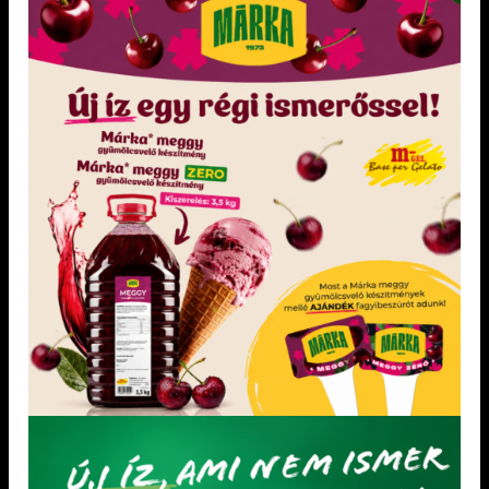
Élelmi rostban gazdag!
Összetevők almavelő (55%), cukor,
tömegnövelőszer: polidextróz, fruktóz-
glükózszörp, akácméz, inulin, sűrítőanyag:
E 466, E 415, E 412, élelmi rost (kukorica),
fahéj 0,11 %, tartósítószer: Kálium-szorbát,
só Átlagos tápértékadatok 100 g
termékben Energia: 1025 kJ / 244 kcal Zsír:
0,1 g melyből telített: 0,0g Szénhidrát:
60,0 g ebből cukrok: 59,0 g Rost: 0,5 g
Fehérje: 0,2 g [...]
KEDVENCEM!
KEDVENCEM!
KEDVENCEM!
KEDVENCEM!