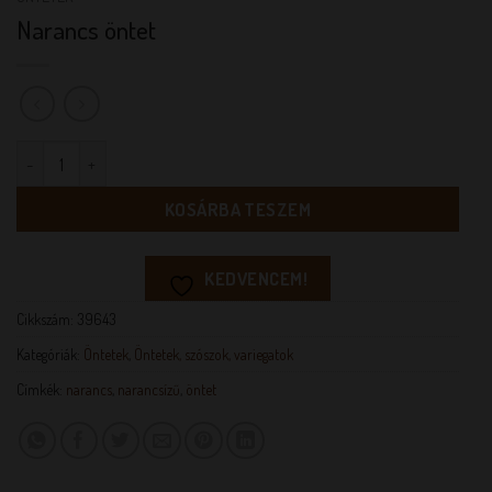
Narancs öntet
Narancs öntet mennyiség
KOSÁRBA TESZEM
KEDVENCEM!
Cikkszám:
39643
Kategóriák:
Öntetek
,
Öntetek, szószok, variegatok
Címkék:
narancs
,
narancsízű
,
öntet