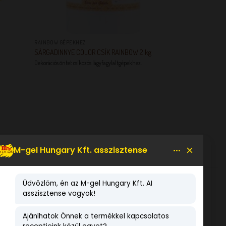
+
RAINBOW GÉPEKHEZ
SÁRGADINNYE COLOR CSÍK RAINBOW 2 kg
Dekorációs öntet csíkozós lágyfagylaltgépekhez.
KEDVENCEM!
LEGNÉPSZERŰBB TERMÉKEK
Amarenata variegato