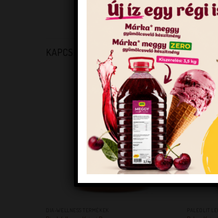
VONALKÓD
KAPCSOLÓDÓ TERMÉKEK
KEDVENCEM!
+
+
DIA-WELLNESS TERMÉKEK
PALEOLIT L