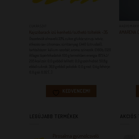
+
+
CUKRÁSZAT
HAGYOMÁNY
Kajszibarack ízű kenhető/süthető töltelék -35
AMARENA ÖN
Összetevők almavelő 33%, cukor, glükóz szirup, ivóvíz,
étkezési sav: citromsav, sűrítőanyag: E440 (citrusból),
tartósítószer: kálium-szorbát, aroma, színezék: E160b, E120
Átlagos tápértékadatok 100 g termékben energia: 873 kJ/
205 kcal zsír: 0,0 g ebből telített: 0,0 g szénhidrát: 50,8 g
ebből cukrok: 36,9 g ebből poliolok: 0,0 g rost: 0,4 g fehérje:
0,0 g só: 0,02 [...]
KEDVENCEM!
LEGÚJABB TERMÉKEK
AKCIÓS
Pirosalma gyümölcsvelő