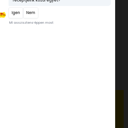
Dia-wellness Piskóta tekercs
200 g
FELES FŐZŐS
(BÚZA/KUKORICA) PUDING 15
kg
tapor
Tökmag prémium
koncentrátum 1 kg
FELHASZNÁLÁSI ÖTLETEK, RECEPTEK
www.dia-wellness.com
ADATVÉDELMI IRÁNYELVEK
a 20.
Adatvédelmi irányelvek