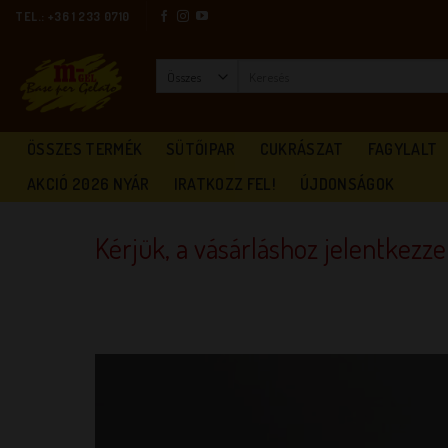
Skip
TEL.: +36 1 233 0710
to
content
Keresés
a
következőre:
ÖSSZES TERMÉK
SÜTŐIPAR
CUKRÁSZAT
FAGYLALT
AKCIÓ 2026 NYÁR
IRATKOZZ FEL!
ÚJDONSÁGOK
Kérjük, a vásárláshoz jelentkezz