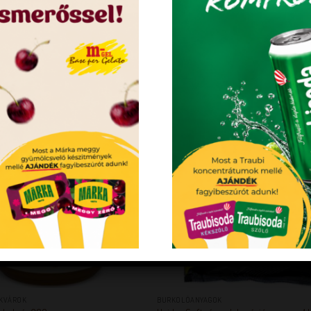
599819
KEDVENCEM!
KEDVENC
+
EKVÁROK
BURKOLÓANYAGOK