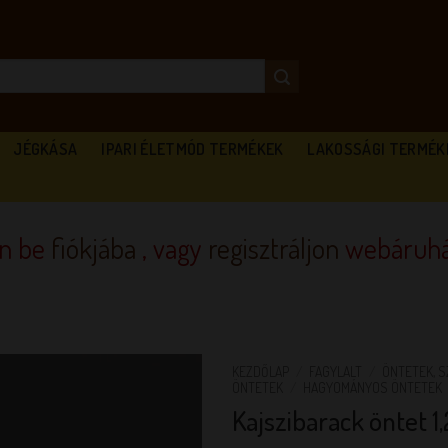
JÉGKÁSA
IPARI ÉLETMÓD TERMÉKEK
LAKOSSÁGI TERMÉK
en be
fiókjába
, vagy
regisztráljon
webáruhá
KEZDŐLAP
/
FAGYLALT
/
ÖNTETEK, S
ÖNTETEK
/
HAGYOMÁNYOS ÖNTETEK
Kajszibarack öntet 1,
KEDVENCEM!