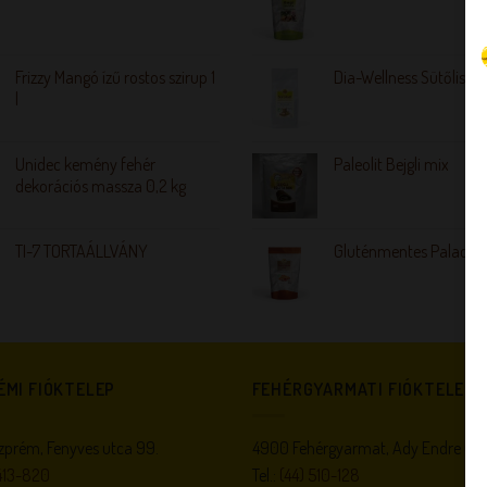
Frizzy Mangó ízű rostos szirup 1
Dia-Wellness Sütőliszt
l
Unidec kemény fehér
Paleolit Bejgli mix
dekorációs massza 0,2 kg
TI-7 TORTAÁLLVÁNY
Gluténmentes Palacsin
ÉMI FIÓKTELEP
FEHÉRGYARMATI FIÓKTELEP
prém, Fenyves utca 99.
4900 Fehérgyarmat, Ady Endre utc
413-820
Tel.:
(44) 510-128