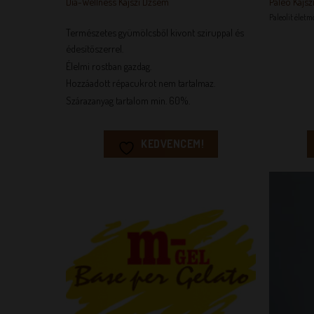
Dia-Wellness Kajszi Dzsem
Paleo Kajsz
Paleolit életm
Természetes gyümölcsből kivont sziruppal és
édesítőszerrel.
Élelmi rostban gazdag.
Hozzáadott répacukrot nem tartalmaz.
Szárazanyag tartalom min. 60%.
KEDVENCEM!
KEDVENCEM!