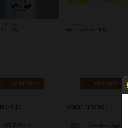
+
OS ÖNTETEK
CUKRÁSZAT
TET 1,2 kg
Gönci lekvár fánkhoz 10 kg
KEDVENCEM!
KEDVENCEM!
 TERMÉKEK
KIEMELT TERMÉKEK
MÉRŐEDÉNY 1 l
Dia-Wellness Bejgli Mix