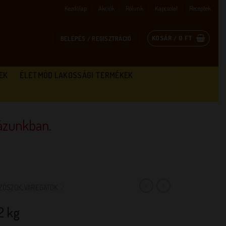
Kezdőlap
Akciók
Rólunk
Kapcsolat
Receptek
KOSÁR /
0
FT
BELÉPÉS / REGISZTRÁCIÓ
EK
ÉLETMÓD LAKOSSÁGI TERMÉKEK
zunkban.
ZÓSZOK, VARIEGATOK
/
2 kg