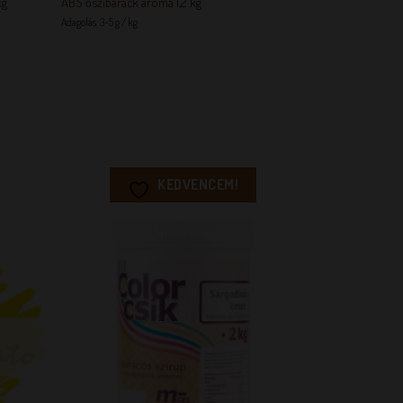
kg
ABS őszibarack aroma 1,2 kg
Adagolás: 3-5 g / kg
KEDVENCEM!
EM!
KEDVENCEM!