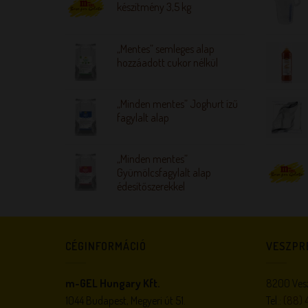
készítmény 3,5 kg
„Mentes” semleges alap
hozzáadott cukor nélkül
„Minden mentes” Joghurt ízű
fagylalt alap
„Minden mentes”
Gyümölcsfagylalt alap
édesítőszerekkel
CÉGINFORMÁCIÓ
VESZPR
m-GEL Hungary Kft.
8200 Vesz
1044 Budapest, Megyeri út 51.
Tel.:
(88) 