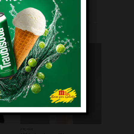
9772516
EM!
KEDVENCEM!
+
AROMÁK