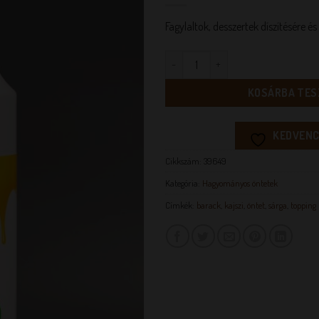
Fagylaltok, desszertek díszítésére és 
Kajszibarack öntet 1,2 kg mennyi
KOSÁRBA TES
KEDVENC
Cikkszám:
39649
Kategória:
Hagyományos öntetek
Címkék:
barack
,
kajszi
,
öntet
,
sárga
,
topping