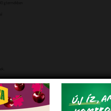
00 g termékben
al
kek
.
1.2 kg
07251