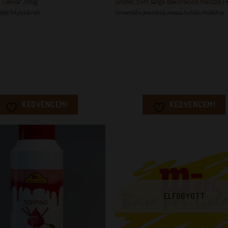
i Lekvár 380g
Unidec Soft sárga dekorációs massza 1 
ódot folytatóknak.
Univerzális dekorációs massza tortaburkoláshoz
KEDVENCEM!
KEDVENCEM!
KEDVENCEM!
KEDVENC
ELFOGYOTT