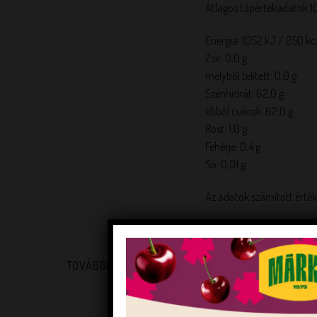
Átlagos tápértékadatok 1
Energia: 1052 kJ / 250 kc
Zsír: 0,0 g
melyből telített: 0,0 g
Szénhidrát: 62,0 g
ebből cukrok: 62,0 g
Rost: 1,0 g
Fehérje: 0,4 g
Só: 0,01 g
Az adatok számított érté
TOVÁBBI INFORMÁCIÓK
TÖMEG
FORGALMAZÓI KÓD