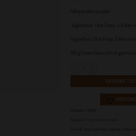
Felhasználási javaslat:
Jégkásához: 1 liter Frizzy, 5-9 liter iv
Fagylalthoz: 1 liter Frizzy, 2 liter ivó
150 g Cream Natural Fruit gyümölcs
Frizzy Málna rostos szirup 1 l men
KOSÁRBA TES
KEDVENC
Cikkszám:
33609
Kategória:
Frizzy rostos szirupok
Címkék:
frizzy
,
hókristály
,
jégkása
,
málna
,
ro