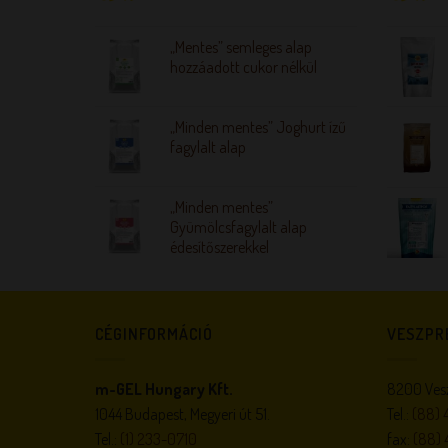
„Mentes” semleges alap
hozzáadott cukor nélkül
„Minden mentes” Joghurt ízű
fagylalt alap
„Minden mentes”
Gyümölcsfagylalt alap
édesítőszerekkel
CÉGINFORMÁCIÓ
VESZPR
m-GEL Hungary Kft.
8200 Vesz
1044 Budapest, Megyeri út 51.
Tel.:
(88) 
Tel.:
(1) 233-0710
fax:
(88) 