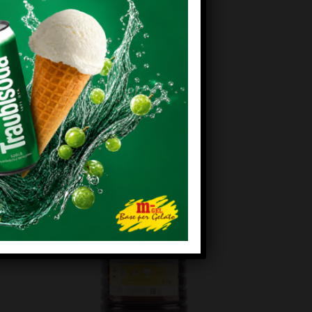
742595
EM!
KEDVENCEM!
+