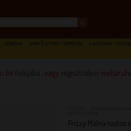
JÉGKÁSA
IPARI ÉLETMÓD TERMÉKEK
LAKOSSÁGI TERMÉK
en be
fiókjába
, vagy
regisztráljon
webáruhá
KEZDŐLAP
/
JÉGKÁSA SZIRUPOK, SHA
ROSTOS SZIRUPOK
Frizzy Málna rostos sz
KEDVENCEM!