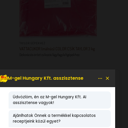
+
TAYLOR GÉPEKHEZ
VATTACUKOR (málnás) COLOR CSÍK TAYLOR 3 kg
Dekorációs öntet csíkozós lágyfagylaltgépekhez.
KEDVENCEM!
LEGNÉPSZERŰBB TERMÉKEK
Maltit mentes Dia-Wellness
fagylaltporok több ízben