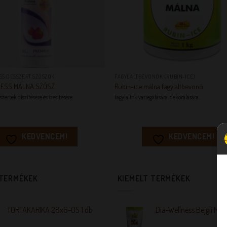
+
SS DESSZERT SZÓSZOK
FAGYLALTBEVONÓK (RUBIN-ICE)
NESS MÁLNA SZÓSZ
Rubin-ice málna fagylaltbevonó
szertek díszítésére és ízesítésére.
Fagylaltok variegálására, dekorálására.
KEDVENCEM!
KEDVENCEM!
 TERMÉKEK
KIEMELT TERMÉKEK
TORTAKARIKA 28x6-OS 1 db
Dia-Wellness Bejgli Mix