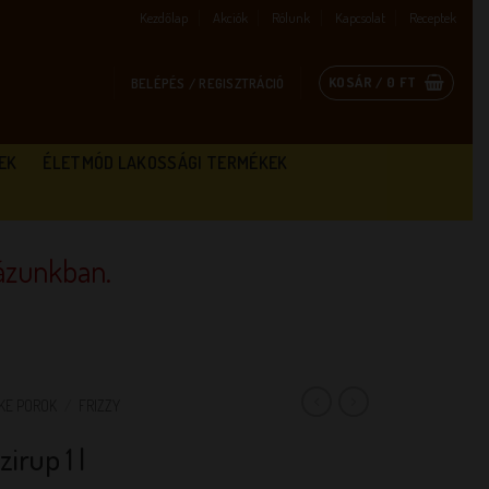
Kezdőlap
Akciók
Rólunk
Kapcsolat
Receptek
KOSÁR /
0
FT
BELÉPÉS / REGISZTRÁCIÓ
EK
ÉLETMÓD LAKOSSÁGI TERMÉKEK
zunkban.
KE POROK
/
FRIZZY
irup 1 l