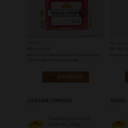
+
+
FONDOK
DIA-WELLNE
Málna ízű fond
DIA-WELL
Málna ízű tejszínhab rögzítő szeletelhető tejszínkrémhez
Fagylaltok, des
Csak víz és tejszín hozzáadása szükséges.
KEDVENCEM!
LEGÚJABB TERMÉKEK
AKCIÓS
Pirosalma gyümölcsvelő
készítmény 3,5 kg