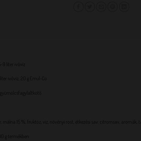
-9 liter ivóvíz
2 liter ivóvíz, 20 g Emul-Co
 gyümölcsfagylaltkötő
, málna 15 %, fruktóz, víz, növényi rost, étkezési sav: citromsav, aromák, t
00 g termékben