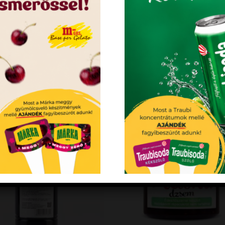
04259
5998199
KEDVENCEM!
KEDVENC
+