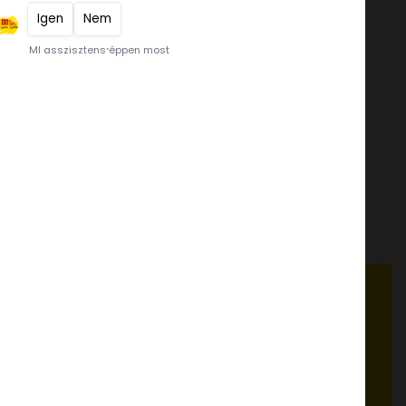
DIA-WELLNESS NATÚR FOND 2
kg
GLOBÁL PRÉMIUM 1,5 kg
tapor
β-karotin 1% 1 kg
FELHASZNÁLÁSI ÖTLETEK, RECEPTEK
www.dia-wellness.com
ADATVÉDELMI IRÁNYELVEK
a 20.
Adatvédelmi irányelvek
ÁLTALÁNOS SZERZŐDÉSI FELTÉTELEK