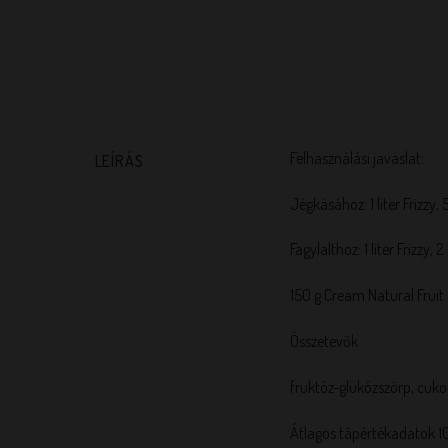
Felhasználási javaslat:
LEÍRÁS
Jégkásához: 1 liter Frizzy, 5
Fagylalthoz: 1 liter Frizzy, 
150 g Cream Natural Fruit
Összetevők
fruktóz-glükózszörp, cukor
Átlagos tápértékadatok 1