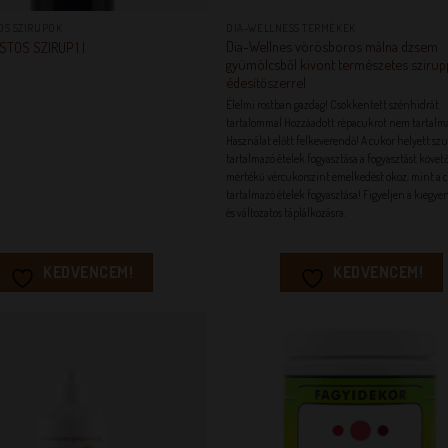
OS SZIRUPOK
DIA-WELLNESS TERMÉKEK
Dia-Wellnes vörösboros málna dzsem
TOS SZIRUP 1 l
gyümölcsből kivont természetes szirup
édesítőszerrel
Élelmi rostban gazdag! Csökkentett szénhidrát
tartalommal Hozzáadott répacukrot nem tartalm
Használat előtt felkeverendő! A cukor helyett sz
tartalmazó ételek fogyasztása a fogyasztást köve
mértékű vércukorszint emelkedést okoz, mint a 
tartalmazó ételek fogyasztása! Figyeljen a kiegye
és változatos táplálkozásra.
KEDVENCEM!
KEDVENCEM!
KEDVENCEM!
KEDVENC