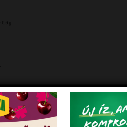
: 0,0 g
k
et ne lépje túl!
1.3 kg