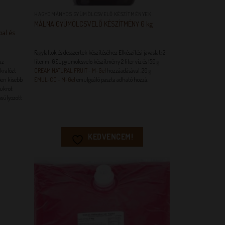
HAGYOMÁNYOS GYÜMÖLCSVELŐ KÉSZÍTMÉNYEK
MÁLNA GYÜMÖLCSVELŐ KÉSZÍTMÉNY 6 kg
pal és
Fagylaltok és desszertek készítéséhez Elkészítési javaslat: 2
az
liter m-GEL gyümölcsvelő készítmény 2 liter víz és 150 g
ukralózt
CREAM NATURAL FRUIT - M-Gel
hozzáadásával. 20 g
tően kisebb
EMUL-CO - M-Gel
emulgeáló paszta adható hozzá.
cukrot
nsúlyozott
KEDVENCEM!
EM!
KEDVENCEM!