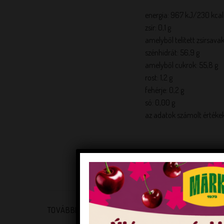
energia: 967 kJ/230 kcal
zsír: 0,1 g
amelyből telített zsírsavak
szénhidrát: 56,9 g
amelyből cukrok: 55,8 g
rost: 1,2 g
fehérje: 0,2 g
só: 0,00 g
az adatok számolt értéke
Az ajánlott adagolási érték
TOVÁBBI INFORMÁCIÓK
TÖMEG