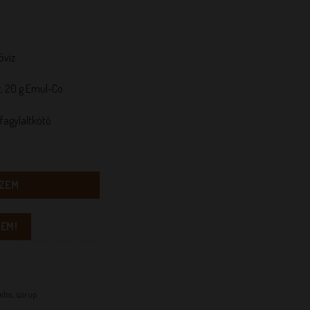
óvíz
víz, 20 g Emul-Co
fagylaltkötő
nyiség
ZEM
EM!
stos
,
szirup