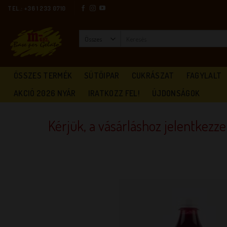
Skip
TEL.: +36 1 233 0710
to
content
Keresés
a
következőre:
ÖSSZES TERMÉK
SÜTŐIPAR
CUKRÁSZAT
FAGYLALT
AKCIÓ 2026 NYÁR
IRATKOZZ FEL!
ÚJDONSÁGOK
Kérjük, a vásárláshoz jelentkezz