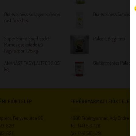
Dia-Wellness Kollagénes élelmi
Dia-Wellness Sütőliszt
rost főzéshez
Super Sprint Sport szelet
Paleolit Bejgli mix
Rumos csokoládé ízű
fagylaltpor 1,75 kg
Gluténmentes Palacsin
ANANÁSZ FAGYLALTPOR 2,05
kg
ÉMI FIÓKTELEP
FEHÉRGYARMATI FIÓKTELEP
prém, Fenyves utca 99.
4900 Fehérgyarmat, Ady Endre utc
413-820
Tel.:
(44) 510-128
413-821
fax:
(44) 510-129