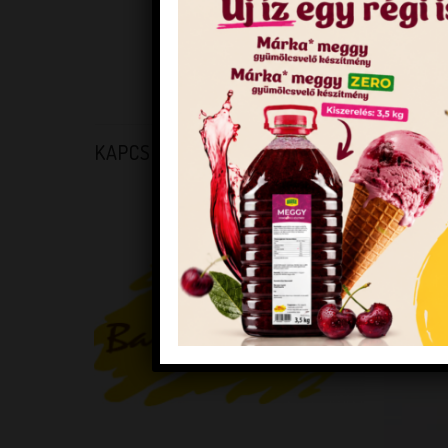
FORGALMAZÓI KÓD
VONALKÓD
KAPCSOLÓDÓ TERMÉKEK
KEDVENCEM!
+
+