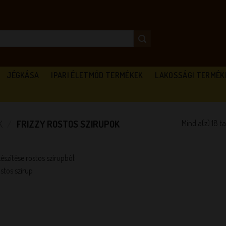
JÉGKÁSA
IPARI ÉLETMÓD TERMÉKEK
LAKOSSÁGI TERMÉK
Mind a(z) 18 t
K
/
FRIZZY ROSTOS SZIRUPOK
szítése rostos szirupból:
rostos szirup