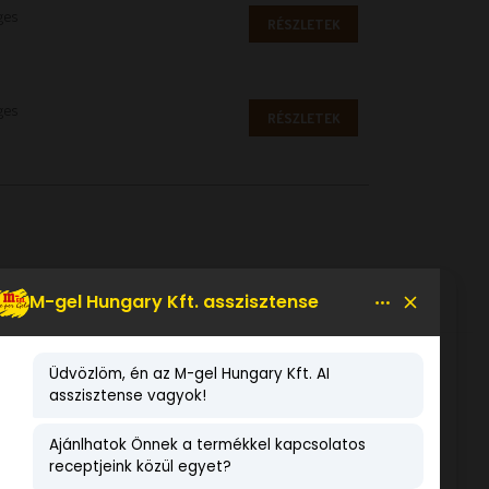
ges
RÉSZLETEK
ges
RÉSZLETEK
LEGNÉPSZERŰBB TERMÉKEK
Horizons citrom fagylaltpor 2
kg