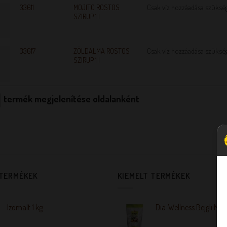
33611
MOJITO ROSTOS
Csak víz hozzáadása szüksé
SZIRUP 1 l
33617
ZÖLDALMA ROSTOS
Csak víz hozzáadása szüksé
SZIRUP 1 l
termék megjelenítése oldalanként
 TERMÉKEK
KIEMELT TERMÉKEK
Izomalt 1 kg
Dia-Wellness Bejgli Mix