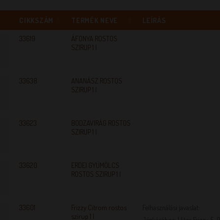
CIKKSZÁM
TERMÉK NEVE
LEÍRÁS
33619
ÁFONYA ROSTOS
SZIRUP 1 l
33638
ANANÁSZ ROSTOS
SZIRUP 1 l
33623
BODZAVIRÁG ROSTOS
SZIRUP 1 l
33620
ERDEI GYÜMÖLCS
ROSTOS SZIRUP 1 l
33601
Frizzy Citrom rostos
Felhasználási javaslat:
szirup 1 l
Jégkásához: 1 liter Frizzy, 5-9