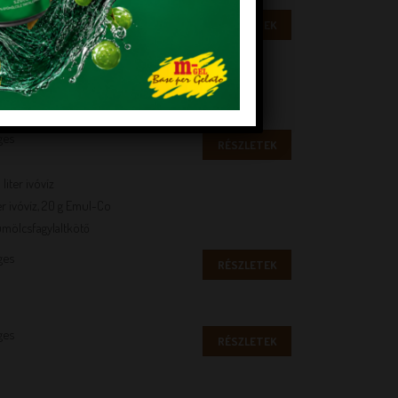
RÉSZLETEK
 liter ivóvíz
liter ivóvíz, 20 g Emul-Co
ümölcsfagylaltkötő
ges
RÉSZLETEK
 liter ivóvíz
liter ivóvíz, 20 g Emul-Co
ümölcsfagylaltkötő
ges
RÉSZLETEK
ges
RÉSZLETEK