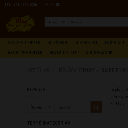
Skip
TEL.: +36 1 233 0710
to
content
Keresés
a
következőre:
ÖSSZES TERMÉK
SÜTŐIPAR
CUKRÁSZAT
FAGYLALT
AKCIÓ 2026 NYÁR
IRATKOZZ FEL!
ÚJDONSÁGOK
KEZDŐLAP
/
JÉGKÁSA SZIRUPOK, SHAKE PORO
KERESÉS
Jégkása ké
1 l Frizzy 
5-9 l víz
Keresés
a
következőre:
TERMÉKKATEGÓRIÁK