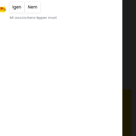
Almapektin AF 302 1 kg
PALEO NARANCS dzsem 1 kg
tapor
Kékrágó fagylaltpor 2,05 kg
FELHASZNÁLÁSI ÖTLETEK, RECEPTEK
www.dia-wellness.com
ADATVÉDELMI IRÁNYELVEK
a 20.
Adatvédelmi irányelvek
ÁLTALÁNOS SZERZŐDÉSI FELTÉTELEK