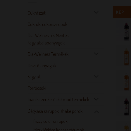
KÉP
Cukrászat
Cukrok, cukorszirupok
Dia-Wellness és Mentes
fagylaltalapanyagok
Dia-Wellness Termékek
Díszítő anyagok
Fagylalt
Forrócsoki
Ipari kiszerelésű életmód termékek
Jégkása szirupok, shake porok
Frizzy color szirupok
Frizzy jégkása koncentrátumok