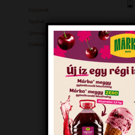
Sütőszerek
Tejszínek
Újdonságok
Zselésítő és sűrítő anyagok