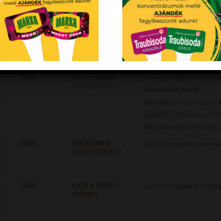
33640
Frizzy Narancs ízű
Rostos jégkása:
rostos szirup 1 l
Felhasználási javaslat:
Jégkásához: 1 liter Frizzy, 5-9
Fagylalthoz: 1 liter Frizzy, 2 
150 g Cream Natural Fruit gy
33615
Frizzy Tropicana
Csak víz hozzáadása szüksé
rostos szirup 1 l
Felhasználási javaslat:
Jégkásához: 1 liter Frizzy, 5-9
Fagylalthoz: 1 liter Frizzy, 2 
150 g Cream Natural Fruit gy
33605
GÖRÖGDINNYE
Csak víz hozzáadása szüksé
ROSTOS SZIRUP 1 l
33635
M-COLA ROSTOS
Csak víz hozzáadása szüksé
SZIRUP 1 l