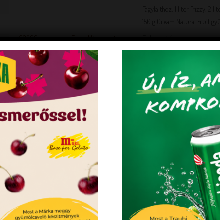
Fagylalthoz: 1 liter Frizzy, 2 
150 g Cream Natural Fruit gy
33609
Frizzy Málna rostos
Felhasználási javaslat:
szirup 1 l
Jégkásához: 1 liter Frizzy, 5-9
Fagylalthoz: 1 liter Frizzy, 2 
150 g Cream Natural Fruit gy
33610
Frizzy Mangó ízű
Csak víz hozzáadása szüksé
rostos szirup 1 l
Felhasználási javaslat:
Jégkásához: 1 liter Frizzy, 5-9
Fagylalthoz: 1 liter Frizzy, 2 
150 g Cream Natural Fruit gy
33613
Frizzy meggy ízű
Felhasználási javaslat:
rostos szirup 1 l
Jégkásához: 1 liter Frizzy, 5-9
Fagylalthoz: 1 liter Frizzy, 2 
EMUL-CO – M-Gel
150 g Cream Natural Fruit gy
CREAM NATURAL FRUIT – M-