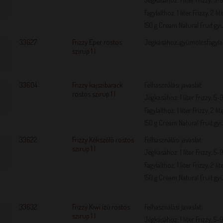
Fagylalthoz: 1 liter Frizzy, 2 
150 g Cream Natural Fruit gy
33627
Frizzy Eper rostos
Jégkásához, gyümölcsfagyla
szirup 1 l
33604
Frizzy kajszibarack
Felhasználási javaslat:
rostos szirup 1 l
Jégkásához: 1 liter Frizzy, 5-9
Fagylalthoz: 1 liter Frizzy, 2 
150 g Cream Natural Fruit gy
33622
Frizzy Kékszőlő rostos
Felhasználási javaslat:
szirup 1 l
Jégkásához: 1 liter Frizzy, 5-9
Fagylalthoz: 1 liter Frizzy, 2 
150 g Cream Natural Fruit gy
33632
Frizzy Kiwi ízű rostos
Felhasználási javaslat:
szirup 1 l
Jégkásához: 1 liter Frizzy, 5-9