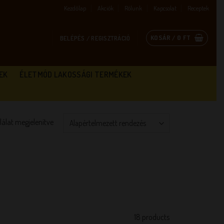
Kezdőlap
Akciók
Rólunk
Kapcsolat
Receptek
KOSÁR /
0
FT
BELÉPÉS / REGISZTRÁCIÓ
EK
ÉLETMÓD LAKOSSÁGI TERMÉKEK
alálat megjelenítve
18 products