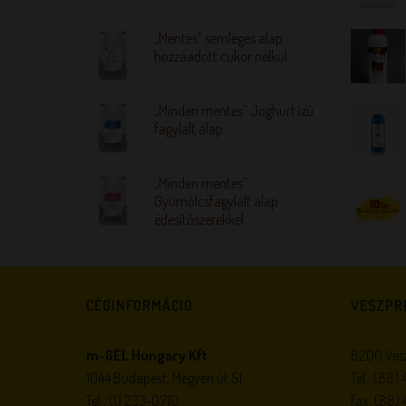
„Mentes” semleges alap
hozzáadott cukor nélkül
„Minden mentes” Joghurt ízű
fagylalt alap
„Minden mentes”
Gyümölcsfagylalt alap
édesítőszerekkel
CÉGINFORMÁCIÓ
VESZPR
m-GEL Hungary Kft.
8200 Vesz
1044 Budapest, Megyeri út 51.
Tel.:
(88) 
Tel.:
(1) 233-0710
fax:
(88) 