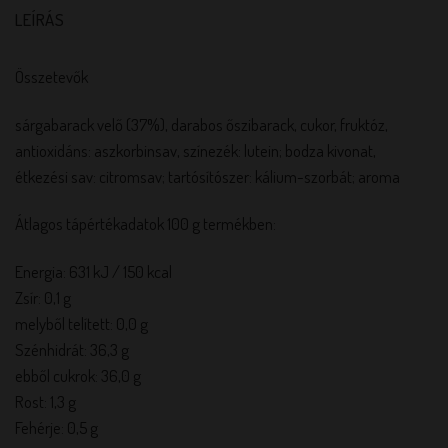
LEÍRÁS
Összetevők
sárgabarack velő (37%), darabos őszibarack, cukor, fruktóz,
antioxidáns: aszkorbinsav, színezék: lutein; bodza kivonat,
étkezési sav: citromsav; tartósítószer: kálium-szorbát; aroma
Átlagos tápértékadatok 100 g termékben:
Energia: 631 kJ / 150 kcal
Zsír: 0,1 g
melyből telített: 0,0 g
Szénhidrát: 36,3 g
ebből cukrok: 36,0 g
Rost: 1,3 g
Fehérje: 0,5 g