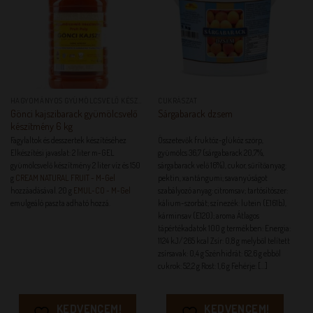
HAGYOMÁNYOS GYÜMÖLCSVELŐ KÉSZÍTMÉNYEK
CUKRÁSZAT
Gönci kajszibarack gyümölcsvelő
Sárgabarack dzsem
készítmény 6 kg
Fagylaltok és desszertek készítéséhez
Összetevők fruktóz-glükóz szörp,
Elkészítési javaslat: 2 liter m-GEL
gyümölcs 36,7 (sárgabarack 20,7%,
gyümölcsvelő készítmény 2 liter víz és 150
sárgabarack velő 16%), cukor, sűrítőanyag:
g
CREAM NATURAL FRUIT - M-Gel
pektin, xantángumi; savanyúságot
hozzáadásával. 20 g
EMUL-CO - M-Gel
szabályozó anyag: citromsav; tartósítószer:
emulgeáló paszta adható hozzá.
kálium-szorbát; színezék: lutein (E161b),
kárminsav (E120); aroma Átlagos
tápértékadatok 100 g termékben: Energia:
1124 kJ/ 265 kcal Zsír: 0,8 g melyből telített
zsírsavak: 0,4 g Szénhidrát: 62,6 g ebből
cukrok: 52,2 g Rost: 1,6 g Fehérje: [...]
KEDVENCEM!
KEDVENCEM!