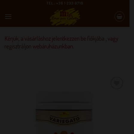
Skip
TEL.: +36 1 233 0710
to
content
Kérjük, a vásárláshoz jelentkezzen be
fiókjába
, vagy
regisztráljon
webáruházunkban.
KEDVENCEM!