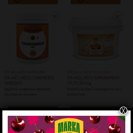
KEDVENCEM!
KEDVENCEM!
DIA-WELLNESS VARIEGATOK
SÜTÉSÁLLÓ KÉSZ TÖLTELÉKEK
DIA-WELLNESS CSOKISKEKSZ
DIA-WELLNESS SÁRGABARACK
VARIEGATO
TÖLTELÉK 4 kg
Fagylaltok variegálására, desszertek
Sütésálló, darabos Futárszolgálattal nem
díszítésére és ízesítésére.
kézbesíthető.
X
KEDVENCEM!
KEDVENCEM!