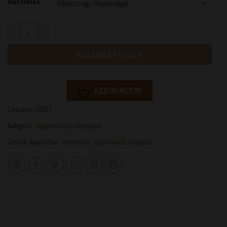
kiszerelés
Sárgabarack variegato mennyiség
KOSÁRBA TESZEM
KEDVENCEM!
Cikkszám:
00213
Kategória:
Hagyományos variegatok
Címkék:
fagylalthoz
,
krémekhez
,
sárgabarack
,
variegato