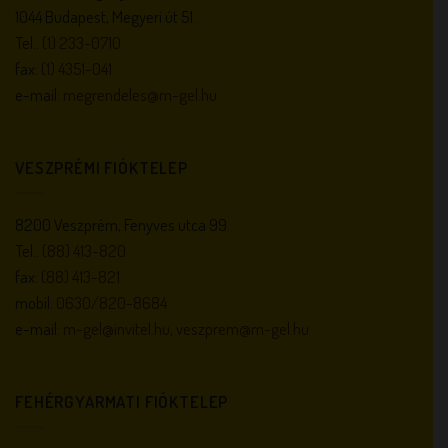
1044 Budapest, Megyeri út 51.
Tel.:
(1) 233-0710
fax:
(1) 4351-041
e-mail:
megrendeles@m-gel.hu
VESZPRÉMI FIÓKTELEP
8200 Veszprém, Fenyves utca 99.
Tel.:
(88) 413-820
fax:
(88) 413-821
mobil:
0630/820-8684
e-mail:
m-gel@invitel.hu
,
veszprem@m-gel.hu
FEHÉRGYARMATI FIÓKTELEP