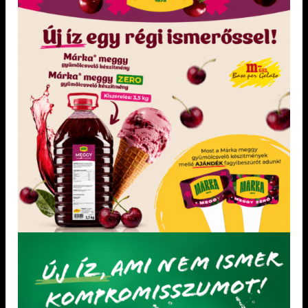
KEDVENCEM!
KEDVENCEM!
HAGYOMÁNYOS VARIEGATOK
DIA-WELLNESS ÉS MENTES FAGYLALTALAPANYAGOK
Kecskeméti darabos sárgabarack
„mentes” sárgabarack variegato 1,2
öntet 1 kg
kg
Fagylaltok variegálására, desszertek
Fagylaltok variegálására, desszertek
díszítésére és ízesítésére.
díszítésére és ízesítésére. Hozzáadottcukor
nélkül; tejmentes; gluténmentes
Édesítőszerrel Természetes módon
előforduló cukrokat tartalmaz
KEDVENCEM!
KEDVENCEM!