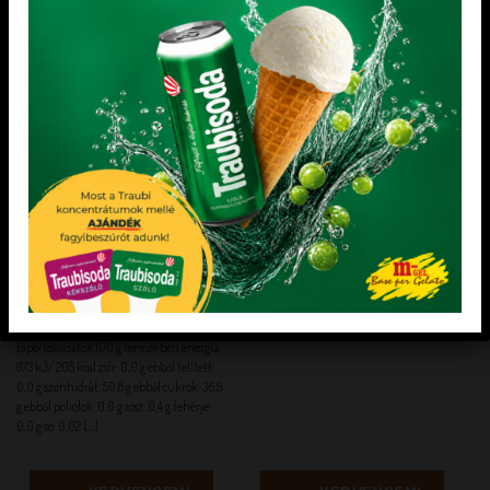
KEDVENCEM!
KEDVENCEM!
CUKRÁSZAT
HAGYOMÁNYOS VARIEGATOK
Kajszibarack ízű kenhető/süthető
Csokiskeksz ízű variegato
töltelék -35
Összetevők almavelő 33%, cukor, glükóz
Fagylaltok variegálására, desszertek
szirup, ivóvíz, étkezési sav: citromsav,
díszítésére és ízesítésére.
sűrítőanyag: E440 (citrusból),
tartósítószer: kálium-szorbát, aroma,
színezék: E160b, E120 Átlagos
tápértékadatok 100 g termékben energia:
873 kJ/ 205 kcal zsír: 0,0 g ebből telített:
0,0 g szénhidrát: 50,8 g ebből cukrok: 36,9
g ebből poliolok: 0,0 g rost: 0,4 g fehérje:
0,0 g só: 0,02 [...]