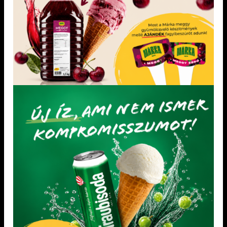
„Minden mentes” Joghurt ízű fagylalt alap
„Minden mentes” Gyümölcsfagylalt alap
édesítőszerekkel
AKCIÓS TERMÉKEK
Unidec kemény fehér dekorációs massza 0,2 kg
MÉRŐEDÉNY 1 l
Frizzy Mangó ízű rostos szirup 1 l