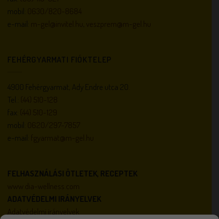
mobil:
0630/820-8684
e-mail:
m-gel@invitel.hu
,
veszprem@m-gel.hu
FEHÉRGYARMATI FIÓKTELEP
4900 Fehérgyarmat, Ady Endre utca 20.
Tel.:
(44) 510-128
fax:
(44) 510-129
mobil:
0620/297-7857
e-mail:
fgyarmat@m-gel.hu
FELHASZNÁLÁSI ÖTLETEK, RECEPTEK
www.dia-wellness.com
ADATVÉDELMI IRÁNYELVEK
Adatvédelmi irányelvek