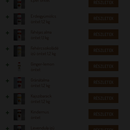
Eper öntet
RÉSZLETEK
Erdeigyümölcs
RÉSZLETEK
öntet 1,2 kg
Fahéjas alma
RÉSZLETEK
öntet 1,1 kg
Fehércsokoládé
RÉSZLETEK
ízű öntet 1,2 kg
Ginger-lemon
RÉSZLETEK
öntet
Gránátalma
RÉSZLETEK
öntet 1,2 kg
Kajszibarack
RÉSZLETEK
öntet 1,2 kg
Kindernus
RÉSZLETEK
öntet
Levendula ízű