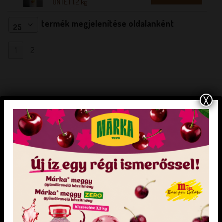
ÖNTET 1,2 kg
termék megjelenítése oldalanként
25
1
2
X
LEGÚJABB TERMÉKEK
Pirosalma gyümölcsvelő készítmény 3,5 kg
„Mentes” semleges alap hozzáadott cukor nélkül