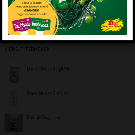
ZÖLDALMA COLOR CSÍK TAYLOR 3 kg
KIEMELT TERMÉKEK
Dia-Wellness Bejgli Mix
Dia-Wellness Sütőliszt
Paleolit Bejgli mix