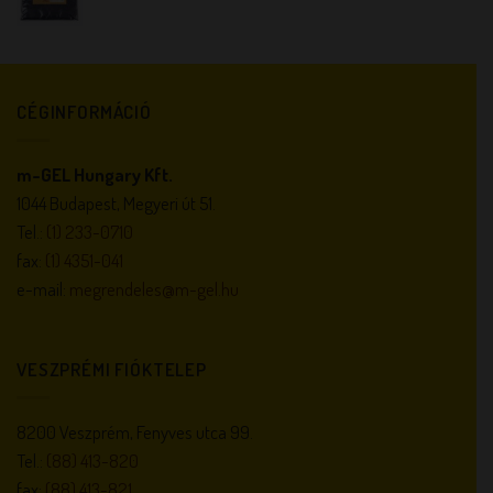
CÉGINFORMÁCIÓ
m-GEL Hungary Kft.
1044 Budapest, Megyeri út 51.
Tel.:
(1) 233-0710
fax:
(1) 4351-041
e-mail:
megrendeles@m-gel.hu
VESZPRÉMI FIÓKTELEP
8200 Veszprém, Fenyves utca 99.
Tel.:
(88) 413-820
fax:
(88) 413-821