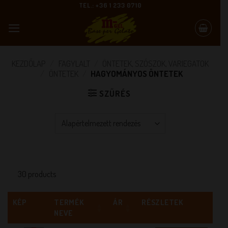
Skip
TEL.: +36 1 233 0710
to
content
KEZDŐLAP
/
FAGYLALT
/
ÖNTETEK, SZÓSZOK, VARIEGATOK
/
ÖNTETEK
/
HAGYOMÁNYOS ÖNTETEK
SZŰRÉS
30 products
KÉP
TERMÉK
ÁR
RÉSZLETEK
NEVE