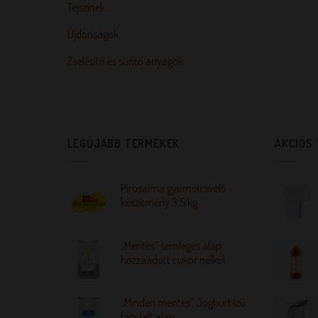
Tejszínek
Újdonságok
Zselésítő és sűrítő anyagok
LEGÚJABB TERMÉKEK
AKCIÓS
Pirosalma gyümölcsvelő
készítmény 3,5 kg
„Mentes” semleges alap
hozzáadott cukor nélkül
„Minden mentes” Joghurt ízű
fagylalt alap