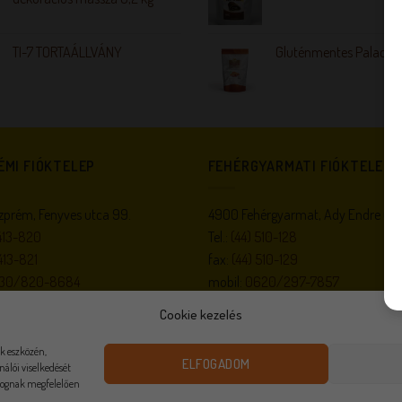
TI-7 TORTAÁLLVÁNY
Gluténmentes Palacsin
ÉMI FIÓKTELEP
FEHÉRGYARMATI FIÓKTELEP
prém, Fenyves utca 99.
4900 Fehérgyarmat, Ady Endre utc
413-820
Tel.:
(44) 510-128
413-821
fax:
(44) 510-129
30/820-8684
mobil:
0620/297-7857
gel@invitel.hu
,
veszprem@m-
e-mail:
fgyarmat@m-gel.hu
Cookie kezelés
k eszközén,
ELFOGADOM
álói viselkedését
 fognak megfelelően