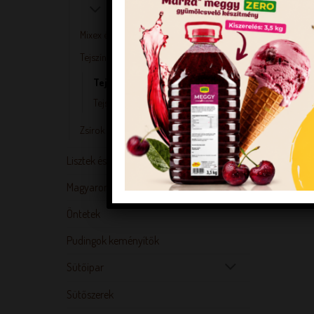
Mixex és alapporok
Tejszínek, tejporok
Tejporok
Tejszínek
Zsírok és olajok
Lisztek és mixek
Magyarország tortái alapanyagok
Öntetek
Pudingok keményítők
Sütőipar
Sütőszerek