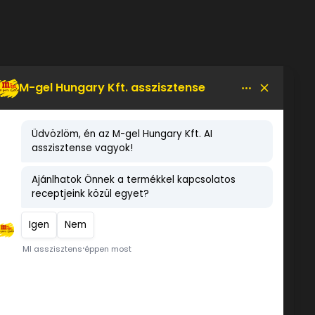
LEGNÉPSZERŰBB TERMÉKEK
Kékszőlő ízű fagylaltpor 2,05
kg
Vörösszilva variegato
Othello ízű jégkása
koncentrátum 0,15 kg