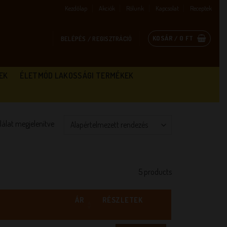
Kezdőlap
Akciók
Rólunk
Kapcsolat
Receptek
KOSÁR /
0
FT
BELÉPÉS / REGISZTRÁCIÓ
EK
ÉLETMÓD LAKOSSÁGI TERMÉKEK
alálat megjelenítve
5 products
ÁR
RÉSZLETEK