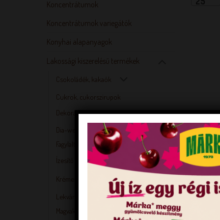
25
Koncentrátumok
Koncentrátumok variegátók
Konyhai alapanyagok
Lakossági kiszerelésű termékek
Csokoládék, kakaók
Cukrok, cukorszirupok
Dekorációk, díszítőelemek
Dia-wellness és mentes szósz, öntet
Fagylaltporok
Ízesítő és színező anyagok
Krémekhez alapanyagok
Lekvárok
Magvak, magkeverékek, maglisztek