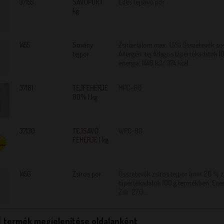
37155
SAVÓPOR 1
Édes tejsavó por
kg
1455
Sovány
Zsírtartalom max.: 1,5% Összetevők so
tejpor
Allergén: tej Átlagos tápértékadatok 
energia: 1446 kJ/ 374 kcal …
37181
TEJFEHÉRJE
MPC-80
80% 1 kg
37130
TEJSAVÓ
WPC-80
FEHÉRJE 1 kg
1456
Zsíros por
Összetevők zsíros tejpor (min. 26 % z
tápértékadatok 100 g termékben: Ener
Zsír: 27,0 …
termék megjelenítése oldalanként