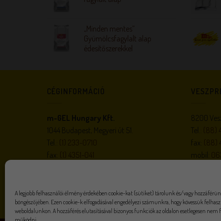
„Minden mentes”
Gyümölcsfagylalt alap
édesítőszerekkel
CÉGINFORMÁCIÓ
VESZPR
m-GEL Hungary Kft.
8200 Vesz
1044 Budapest, Megyeri út 51.
Tel.:
(88) 
Tel.:
(1) 233-0710
fax:
(88) 
fax:
(1) 4351-041
mobil:
06
e-mail:
megrendeles@m-gel.hu
e-mail:
m-
gel.hu
A legjobb felhasználói élmény érdekében cookie-kat (sütiket) tárolunk és/vagy hozzáférün
böngészőjében. Ezen cookie-k elfogadásával engedélyezi számunkra, hogy kövessük felhaszn
weboldalunkon. A hozzáférés elutasításával bizonyos funkciók az oldalon esetlegesen nem
működni.