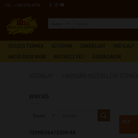
Skip
TEL.: +36 1 233 0710
to
content
Keresés
a
következőre:
ÖSSZES TERMÉK
SÜTŐIPAR
CUKRÁSZAT
FAGYLALT
AKCIÓ 2026 NYÁR
IRATKOZZ FEL!
ÚJDONSÁGOK
KEZDŐLAP
/
LAKOSSÁGI KISZERELÉSŰ TERMÉ
KERESÉS
Keresés
a
KÉP
következőre:
TERMÉKKATEGÓRIÁK