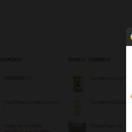
 TERMÉKEK
KIEMELT TERMÉKEK
MÉRŐEDÉNY 1 l
Dia-Wellness Bejgli Mix
Frizzy Mangó ízű rostos szirup 1
Dia-Wellness Sütőliszt
l
Unidec kemény fehér
Paleolit Bejgli mix
dekorációs massza 0,2 kg