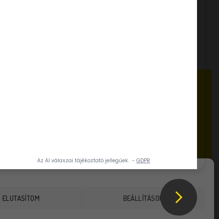
tapor
Dia-Wellness Darálós keksz
alap
FELHASZNÁLÁSI ÖTLETEK, RECEPTEK
www.dia-wellness.com
ADATVÉDELMI IRÁNYELVEK
a 20.
Adatvédelmi irányelvek
ÁLTALÁNOS SZERZŐDÉSI FELTÉTELEK
Általános szerződési feltételek
AKTUALITÁSOK
Karrier
Házirend
ELUTASÍTOM
BEÁLLÍTÁSOK