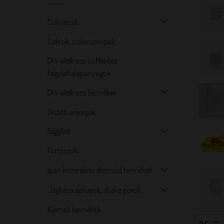
Cukrászat
Cukrok, cukorszirupok
Dia-Wellness és Mentes
fagylaltalapanyagok
Dia-Wellness Termékek
Díszítő anyagok
Fagylalt
Forrócsoki
Ipari kiszerelésű életmód termékek
Jégkása szirupok, shake porok
Kiemelt termékek