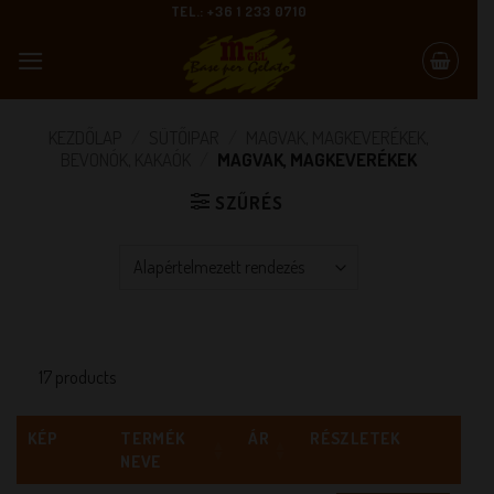
Skip
TEL.: +36 1 233 0710
to
content
KEZDŐLAP
/
SÜTŐIPAR
/
MAGVAK, MAGKEVERÉKEK,
BEVONÓK, KAKAÓK
/
MAGVAK, MAGKEVERÉKEK
SZŰRÉS
17 products
KÉP
TERMÉK
ÁR
RÉSZLETEK
NEVE