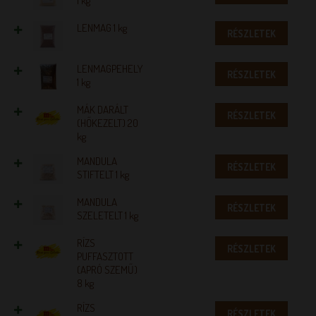
1 kg
LENMAG 1 kg
RÉSZLETEK
LENMAGPEHELY
RÉSZLETEK
1 kg
MÁK DARÁLT
RÉSZLETEK
(HŐKEZELT) 20
kg
MANDULA
RÉSZLETEK
STIFTELT 1 kg
MANDULA
RÉSZLETEK
SZELETELT 1 kg
RÍZS
RÉSZLETEK
PUFFASZTOTT
(APRÓ SZEMŰ)
8 kg
RÍZS
RÉSZLETEK