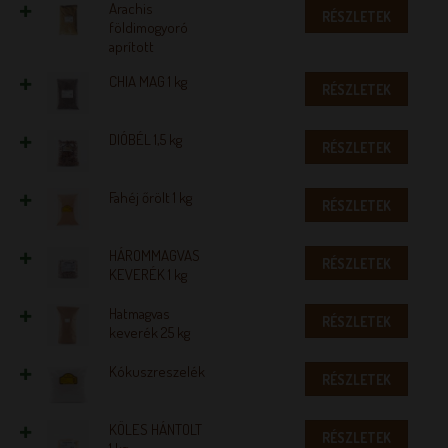
Arachis
RÉSZLETEK
földimogyoró
aprított
CHIA MAG 1 kg
RÉSZLETEK
DIÓBÉL 1,5 kg
RÉSZLETEK
Fahéj őrölt 1 kg
RÉSZLETEK
HÁROMMAGVAS
RÉSZLETEK
KEVERÉK 1 kg
Hatmagvas
RÉSZLETEK
keverék 25 kg
Kókuszreszelék
RÉSZLETEK
KÖLES HÁNTOLT
RÉSZLETEK