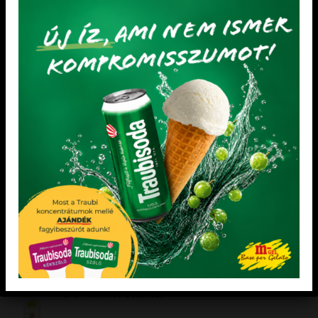
MOGYORÓ ÖNTET 1 kg
Frizzy Tropicana rostos szirup 1 l
Értékelés:
5.00
/ 5
FRUIT-TOP 100 gyümölcsfagylaltkötő hideg
eljáráshoz 1 kg
KIEMELT TERMÉKEK
Dia-Wellness Bejgli Mix
Dia-Wellness Sütőliszt