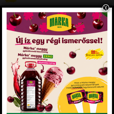
X
„Mentes” semleges alap hozzáadott cukor nélkül
„Minden mentes” Joghurt ízű fagylalt alap
„Minden mentes” Gyümölcsfagylalt alap
édesítőszerekkel
AKCIÓS TERMÉKEK
Izomalt 1 kg