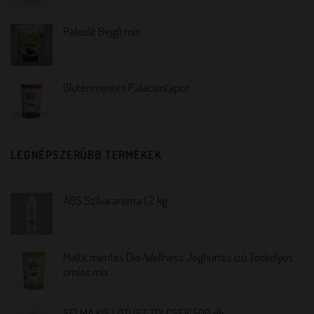
Paleolit Bejgli mix
Gluténmentes Palacsintapor
LEGNÉPSZERŰBB TERMÉKEK
ABS Szilva aroma 1,2 kg
Maltit mentes Dia-Wellness Joghurtos ízű Tönkölyös
omlós mix
SELMA KIS LÓTUSZ TÖLCSÉR 500 db