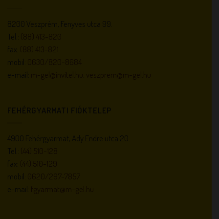
8200 Veszprém, Fenyves utca 99.
Tel.:
(88) 413-820
fax:
(88) 413-821
mobil:
0630/820-8684
e-mail:
m-gel@invitel.hu
,
veszprem@m-gel.hu
FEHÉRGYARMATI FIÓKTELEP
4900 Fehérgyarmat, Ady Endre utca 20.
Tel.:
(44) 510-128
fax:
(44) 510-129
mobil:
0620/297-7857
e-mail:
fgyarmat@m-gel.hu