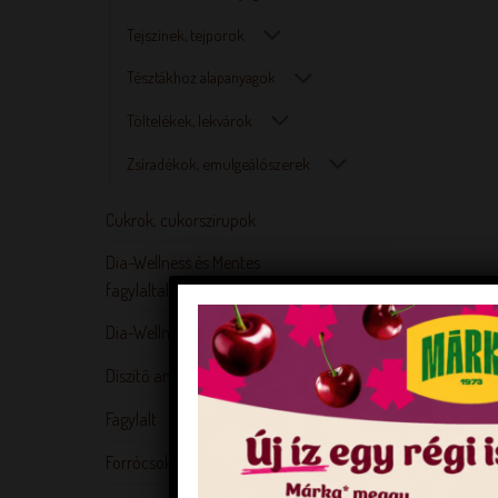
Tejszínek, tejporok
Tésztákhoz alapanyagok
Töltelékek, lekvárok
Zsíradékok, emulgeálószerek
Cukrok, cukorszirupok
Dia-Wellness és Mentes
fagylaltalapanyagok
Dia-Wellness Termékek
Díszítő anyagok
Fagylalt
Forrócsoki