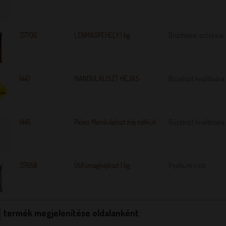
37706
LENMAGPEHELY 1 kg
Díszítésre, szórásra,
1447
MANDULALISZT HÉJAS
Búzaliszt kiváltására.
1445
Paleo Mandulaliszt héj nélküli
Búzaliszt kiváltására.
37658
Útifűmaghéjliszt 1 kg
Psyllium rost
termék megjelenítése oldalanként