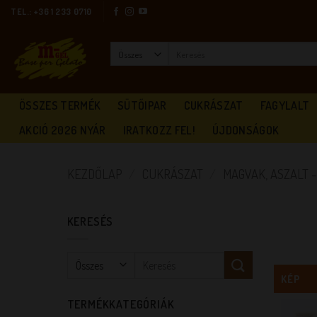
Skip
TEL.: +36 1 233 0710
to
content
Keresés
a
következőre:
ÖSSZES TERMÉK
SÜTŐIPAR
CUKRÁSZAT
FAGYLALT
AKCIÓ 2026 NYÁR
IRATKOZZ FEL!
ÚJDONSÁGOK
KEZDŐLAP
/
CUKRÁSZAT
/
MAGVAK, ASZALT 
KERESÉS
Keresés
a
KÉP
következőre:
TERMÉKKATEGÓRIÁK