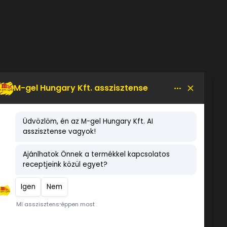
LEGNÉPSZERŰBB TERMÉKEK
"Mentes" sós caramello
variegato 1.2 kg
FAGYLALT ALAKU BESZURÓ 1
db