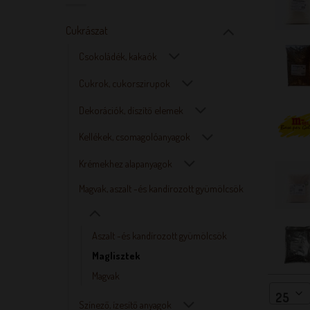
Cukrászat
Csokoládék, kakaók
Cukrok, cukorszirupok
Dekorációk, díszítő elemek
Kellékek, csomagolóanyagok
Krémekhez alapanyagok
Magvak, aszalt -és kandírozott gyümölcsök
Aszalt -és kandírozott gyümölcsök
Maglisztek
Magvak
25
Színező, ízesítő anyagok