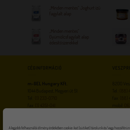
„Minden mentes” Joghurt ízű
fagylalt alap
„Minden mentes”
Gyümölcsfagylalt alap
édesítőszerekkel
CÉGINFORMÁCIÓ
VESZPR
m-GEL Hungary Kft.
8200 Vesz
1044 Budapest, Megyeri út 51.
Tel.:
(88) 
Tel.:
(1) 233-0710
fax:
(88) 
fax:
(1) 4351-041
mobil:
06
e-mail:
megrendeles@m-gel.hu
e-mail:
m-
gel.hu
A legjobb felhasználói élmény érdekében cookie-kat (sütiket) tárolunk és/vagy hozzáférün