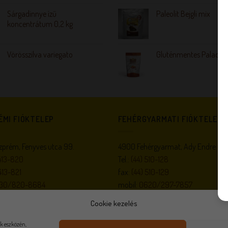
Sárgadinnye ízű
Paleolit Bejgli mix
koncentrátum 0,2 kg
Vörösszilva variegato
Gluténmentes Palacsin
ÉMI FIÓKTELEP
FEHÉRGYARMATI FIÓKTELEP
prém, Fenyves utca 99.
4900 Fehérgyarmat, Ady Endre utc
413-820
Tel.:
(44) 510-128
413-821
fax:
(44) 510-129
30/820-8684
mobil:
0620/297-7857
gel@invitel.hu
,
veszprem@m-
e-mail:
fgyarmat@m-gel.hu
Cookie kezelés
k eszközén,