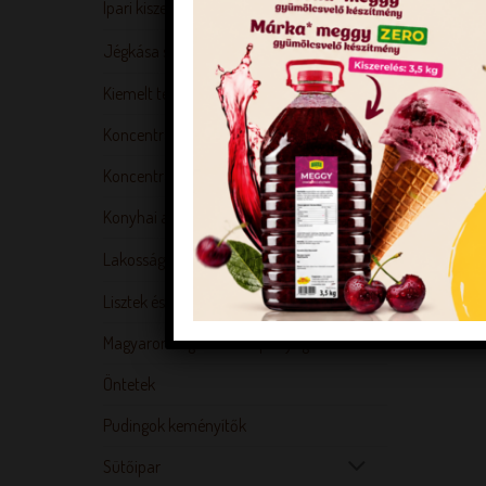
Ipari kiszerelésű életmód termékek
Jégkása szirupok, shake porok
Kiemelt termékek
Koncentrátumok
Koncentrátumok variegátók
Konyhai alapanyagok
Lakossági kiszerelésű termékek
Lisztek és mixek
Magyarország tortái alapanyagok
Öntetek
Pudingok keményítők
Sütőipar