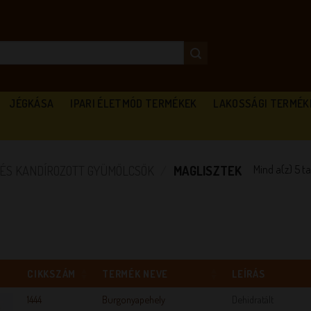
JÉGKÁSA
IPARI ÉLETMÓD TERMÉKEK
LAKOSSÁGI TERMÉK
Mind a(z) 5 t
-ÉS KANDÍROZOTT GYÜMÖLCSÖK
/
MAGLISZTEK
CIKKSZÁM
TERMÉK NEVE
LEÍRÁS
1444
Burgonyapehely
Dehidratált