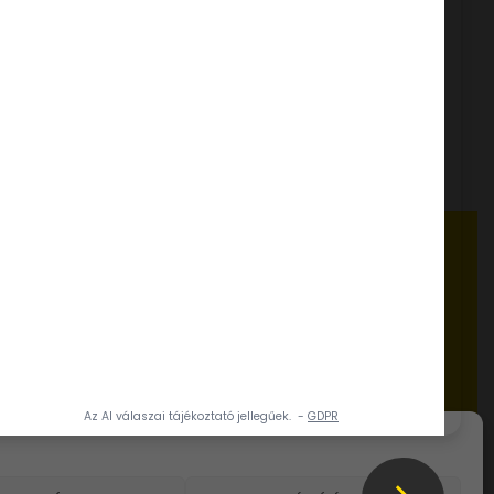
TRIPLACSOKI ÉT FAGYLALTPOR
2,05 kg
tapor
Super Sprint Belga
Tejcsokoládé ízű fagylaltpor
1,75 kg
FELHASZNÁLÁSI ÖTLETEK, RECEPTEK
www.dia-wellness.com
ADATVÉDELMI IRÁNYELVEK
a 20.
Adatvédelmi irányelvek
ÁLTALÁNOS SZERZŐDÉSI FELTÉTELEK
Általános szerződési feltételek
AKTUALITÁSOK
Karrier
Házirend