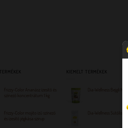
 TERMÉKEK
KIEMELT TERMÉKEK
Frizzy-Color Ananász ízesítő és
Dia-Wellness Bejgli Mix
színező koncentrátum 1 kg
Frizzy-Color mojito ízű színező
Dia-Wellness Sütőliszt
és ízesítő jégkása szirup