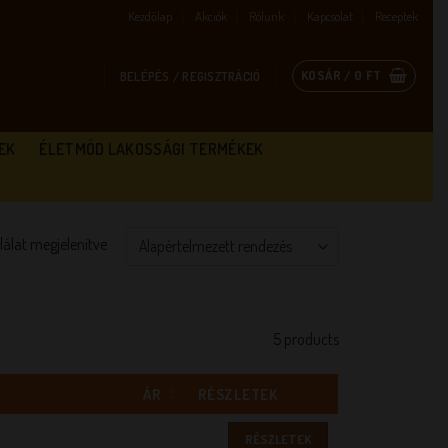
Kezdőlap
Akciók
Rólunk
Kapcsolat
Receptek
KOSÁR /
0
FT
BELÉPÉS / REGISZTRÁCIÓ
EK
ÉLETMÓD LAKOSSÁGI TERMÉKEK
alálat megjelenítve
5 products
ÁR
RÉSZLETEK
RÉSZLETEK