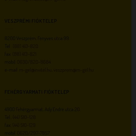
VESZPRÉMI FIÓKTELEP
8200 Veszprém, Fenyves utca 99.
Tel.:
(88) 413-820
fax:
(88) 413-821
mobil:
0630/820-8684
e-mail:
m-gel@invitel.hu
,
veszprem@m-gel.hu
FEHÉRGYARMATI FIÓKTELEP
4900 Fehérgyarmat, Ady Endre utca 20.
Tel.:
(44) 510-128
fax:
(44) 510-129
mobil:
0620/297-7857