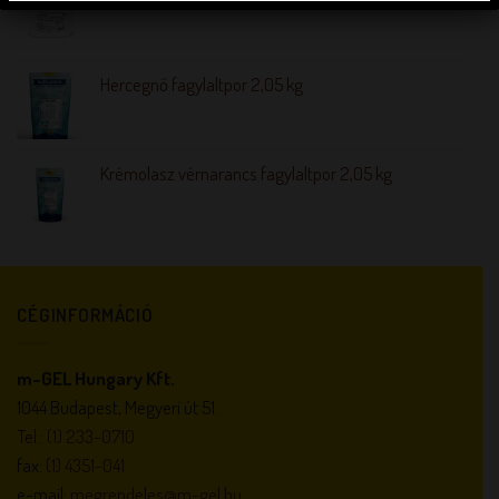
Hercegnő fagylaltpor 2,05 kg
Krémolasz vérnarancs fagylaltpor 2,05 kg
CÉGINFORMÁCIÓ
m-GEL Hungary Kft.
1044 Budapest, Megyeri út 51.
Tel.:
(1) 233-0710
fax:
(1) 4351-041
e-mail:
megrendeles@m-gel.hu