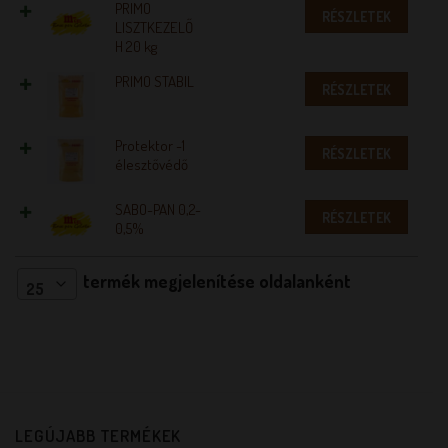
PRIMO
RÉSZLETEK
LISZTKEZELŐ
H 20 kg
PRIMO STABIL
RÉSZLETEK
Protektor -1
RÉSZLETEK
élesztővédő
SABO-PAN 0,2-
RÉSZLETEK
0,5%
termék megjelenítése oldalanként
25
LEGÚJABB TERMÉKEK