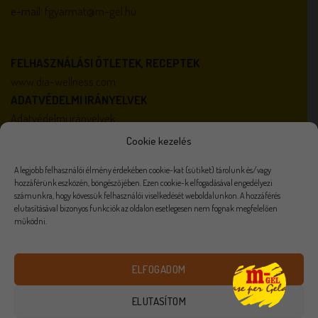
e-mail:
fgyarmat@m-gel.hu
FELHASZNÁLÁSI ÖTLETEK, RECEPTEK
www.dia-wellness.com
ADATVÉDELMI IRÁNYELVEK
Adatvédelmi irányelvek
ÁLTALÁNOS SZERZŐDÉSI FELTÉTELEK
Cookie kezelés
Általános szerződési feltételek
A legjobb felhasználói élmény érdekében cookie-kat (sütiket) tárolunk és/vagy
AKTUALITÁSOK
hozzáférünk eszközén, böngészőjében. Ezen cookie-k elfogadásával engedélyezi
Karrier
számunkra, hogy kövessük felhasználói viselkedését weboldalunkon. A hozzáférés
Házirend
elutasításával bizonyos funkciók az oldalon esetlegesen nem fognak megfelelően
működni.
ELFOGADOM
Visa
PayPal
Stripe
MasterCard
Cash
On
ELUTASÍTOM
VISZONTELADÓKNAK
ÉLELMISZER FELDOLGOZÓKNAK
Delivery
ADATVÉDELMI NYILATKOZAT
KARRIER