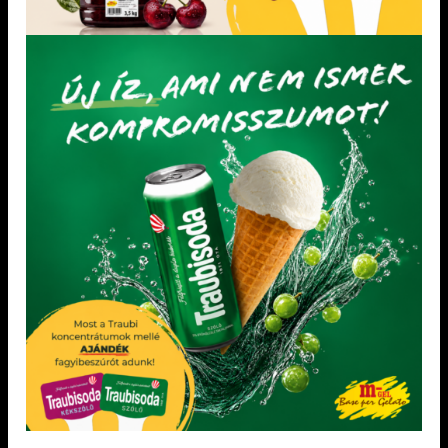
Dia-Wellness Sütőliszt
Paleolit Bejgli mix
Gluténmentes Palacsintapor
LEGNÉPSZERŰBB TERMÉKEK
VAJKARAMELL KONCENTRÁTUM 4 kg
Dia-Wellness burgonyás pogácsa mix 2 kg