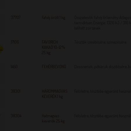
37707
Fahéj őrölt 1 kg
Összetevők fahéj őrlemény Átlagos
termékben Energia: 1326 kJ / 316 kc
telített zsírsavak: …
17106
FAVORICH
Tészták ízesítésére, színezésére.
KAKAÓ 10-12%
25 kg
1450
FEHÉRBEVONÓ
Desszertek, pékáruk díszítésére, b
38301
HÁROMMAGVAS
Felöletre, tésztába egyaránt haszná
KEVERÉK 1 kg
38304
Hatmagvas
Felöletre, tésztába egyaránt haszná
keverék 25 kg