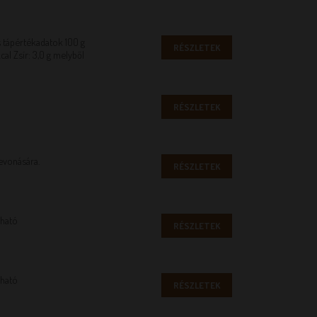
 tápértékadatok 100 g
RÉSZLETEK
al Zsír: 3,0 g melyből
RÉSZLETEK
evonására.
RÉSZLETEK
lható
RÉSZLETEK
lható
RÉSZLETEK