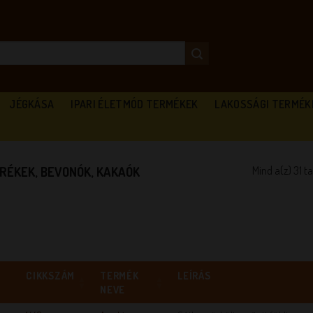
JÉGKÁSA
IPARI ÉLETMÓD TERMÉKEK
LAKOSSÁGI TERMÉK
Mind a(z) 31 t
RÉKEK, BEVONÓK, KAKAÓK
CIKKSZÁM
TERMÉK
LEÍRÁS
NEVE