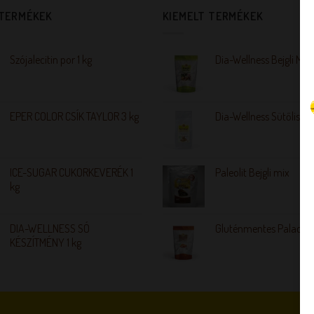
 TERMÉKEK
KIEMELT TERMÉKEK
Szójalecitin por 1 kg
Dia-Wellness Bejgli Mix
EPER COLOR CSÍK TAYLOR 3 kg
Dia-Wellness Sütőliszt
ICE-SUGAR CUKORKEVERÉK 1
Paleolit Bejgli mix
kg
DIA-WELLNESS SÓ
Gluténmentes Palacsin
KÉSZÍTMÉNY 1 kg