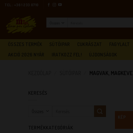
Skip
TEL.: +36 1 233 0710
to
content
Keresés
a
következőre:
ÖSSZES TERMÉK
SÜTŐIPAR
CUKRÁSZAT
FAGYLALT
AKCIÓ 2026 NYÁR
IRATKOZZ FEL!
ÚJDONSÁGOK
KEZDŐLAP
/
SÜTŐIPAR
/
MAGVAK, MAGKEVE
KERESÉS
Keresés
a
KÉP
következőre:
TERMÉKKATEGÓRIÁK