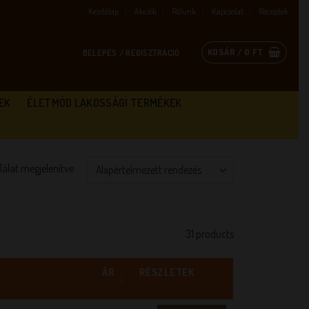
Kezdőlap
Akciók
Rólunk
Kapcsolat
Receptek
KOSÁR /
0
FT
BELÉPÉS / REGISZTRÁCIÓ
EK
ÉLETMÓD LAKOSSÁGI TERMÉKEK
alálat megjelenítve
31 products
ÁR
RÉSZLETEK