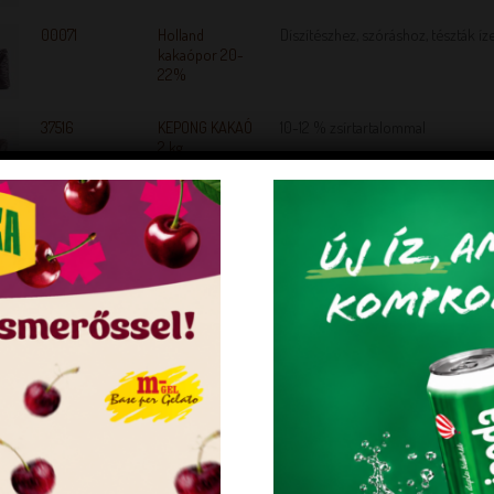
00071
Holland
Díszítészhez, szóráshoz, tészták íz
kakaópor 20-
22%
37516
KEPONG KAKAÓ
10-12 % zsírtartalommal
2 kg
34405
Kókuszliszt 1 kg
zsírtalanított kókuszreszelék
1441
Kókuszreszelék
Díszítésre, szórásra
37703
KÖLES
Főzést igényel
HÁNTOLT 1 kg