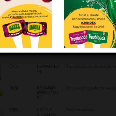
37512
Lecitines
16-18 % zsírtartalommal
kakaópor 1 kg
37710
LENMAG 1 kg
Díszítésre, szórásra, tészták készít
34401
LENMAGLISZT 1
Búzaliszt kiváltására.
kg
37706
LENMAGPEHELY
Díszítésre, szórásra, tészták készít
1 kg
12626
MÁK DARÁLT
Díszítésre, szórásra, tészták készít
(HŐKEZELT) 20
kg
37816
MANDULA
Díszítésre, szórásra.
STIFTELT 1 kg