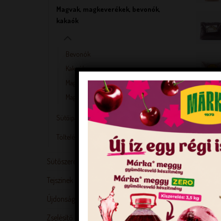
Magvak, magkeverékek, bevonók,
kakaók
Bevonók
Kakaók
Maglisztek
Magvak, magkeverékek
Sütőipari adalékok
Töltelékek, lekvárok
Sütőszerek
Tejszínek
Újdonságok
Zselésítő és sűrítő anyagok