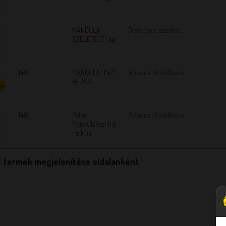
MANDULA
Díszítésre, szórásra.
SZELETELT 1 kg
1447
MANDULALISZT
Búzaliszt kiváltására.
HÉJAS
1445
Paleo
Búzaliszt kiváltására.
Mandulaliszt héj
nélküli
termék megjelenítése oldalanként