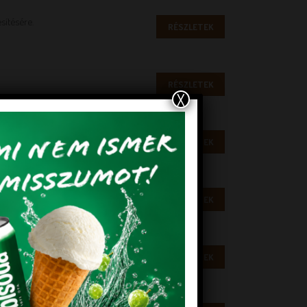
esítésére.
RÉSZLETEK
RÉSZLETEK
X
RÉSZLETEK
RÉSZLETEK
RÉSZLETEK