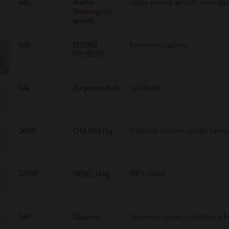
1440
Arachis
Sótlan, pörkölt, aprított földimogy
földimogyoró
aprított
1448
BEVONÓ
Bevonómasszákhoz.
FOLYÓSÍTÓ
1444
Burgonyapehely
Dehidratált
34397
CHIA MAG 1 kg
Díszítésre, szórásra, tészták készít
37698
DIÓBÉL 1,5 kg
100% dióbél
1449
Étbevonó
Desszertek, pékáruk díszítésére, b