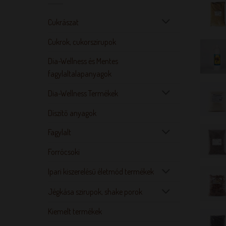
Cukrászat
Cukrok, cukorszirupok
Dia-Wellness és Mentes
fagylaltalapanyagok
Dia-Wellness Termékek
Díszítő anyagok
Fagylalt
Forrócsoki
Ipari kiszerelésű életmód termékek
Jégkása szirupok, shake porok
Kiemelt termékek