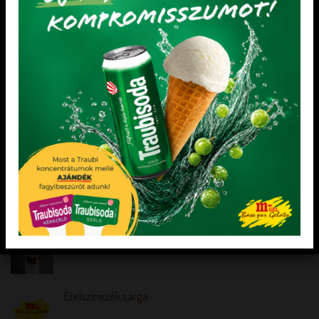
„Minden mentes” Joghurt ízű fagylalt alap
„Minden mentes” Gyümölcsfagylalt alap
édesítőszerekkel
AKCIÓS TERMÉKEK
Izomalt 1 kg
MOGYORÓ ÖNTET 1 kg
Ételszínezék sárga