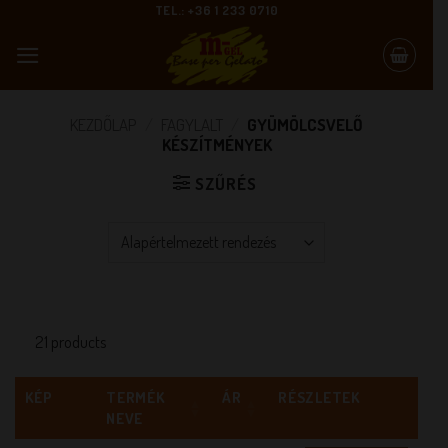
Skip
TEL.: +36 1 233 0710
to
content
KEZDŐLAP
/
FAGYLALT
/
GYÜMÖLCSVELŐ
KÉSZÍTMÉNYEK
SZŰRÉS
21 products
KÉP
TERMÉK
ÁR
RÉSZLETEK
NEVE