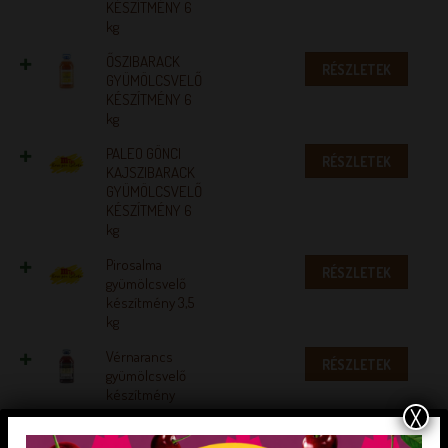
KÉSZÍTMÉNY 6
kg
ŐSZIBARACK
RÉSZLETEK
GYÜMÖLCSVELŐ
KÉSZÍTMÉNY 6
kg
PALEO GÖNCI
RÉSZLETEK
KAJSZIBARACK
GYÜMÖLCSVELŐ
KÉSZÍTMÉNY 6
kg
Pirosalma
RÉSZLETEK
gyümölcsvelő
készítmény 3,5
kg
Vérnarancs
RÉSZLETEK
gyümölcsvelő
készítmény
X
VILMOSKÖRTE
RÉSZLETEK