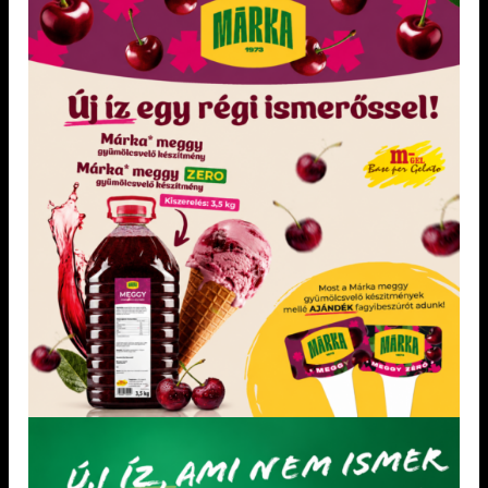
GYÜMÖLCSVELŐ
KÉSZÍTMÉNY 6
kg
termék megjelenítése oldalanként
25
LEGÚJABB TERMÉKEK
Pirosalma gyümölcsvelő készítmény 3,5 kg
„Mentes” semleges alap hozzáadott cukor nélkül