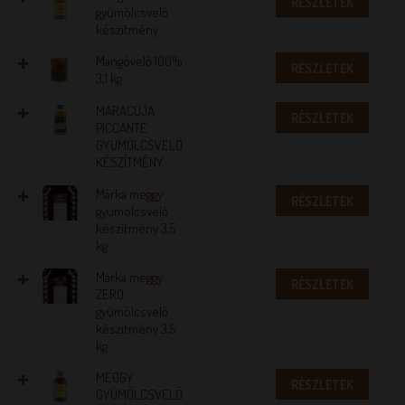
RÉSZLETEK
gyümölcsvelő
készítmény
Mangóvelő 100%
RÉSZLETEK
3,1 kg
MARACUJA
RÉSZLETEK
PICCANTE
GYÜMÖLCSVELŐ
KÉSZÍTMÉNY
Márka meggy
RÉSZLETEK
gyümölcsvelő
készítmény 3,5
kg
Márka meggy
RÉSZLETEK
ZÉRÓ
gyümölcsvelő
készítmény 3,5
kg
MEGGY
RÉSZLETEK
GYÜMÖLCSVELŐ