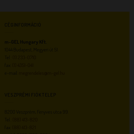
CÉGINFORMÁCIÓ
m-GEL Hungary Kft.
1044 Budapest, Megyeri út 51.
Tel.:
(1) 233-0710
fax:
(1) 4351-041
e-mail:
megrendeles@m-gel.hu
VESZPRÉMI FIÓKTELEP
8200 Veszprém, Fenyves utca 99.
Tel.:
(88) 413-820
fax:
(88) 413-821