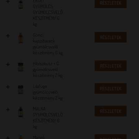
ERDEI
RÉSZLETEK
GYÜMÖLCS
GYÜMÖLCSVELŐ
KÉSZÍTMÉNY 6
kg
Gönci
RÉSZLETEK
kajszibarack
gyümölcsvelő
készítmény 6 kg
Hibiszkusz + C
RÉSZLETEK
gyümölcsvelő
készítmény 2 kg
Lilafüge
RÉSZLETEK
gyümölcsvelő
készítmény 2 kg
MÁLNA
RÉSZLETEK
GYÜMÖLCSVELŐ
KÉSZÍTMÉNY 6
kg
Mangó