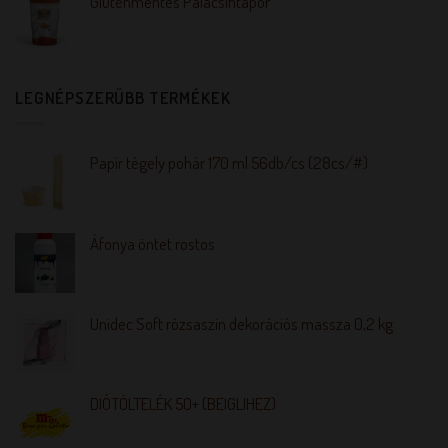
Gluténmentes Palacsintapor
LEGNÉPSZERŰBB TERMÉKEK
Papír tégely pohár 170 ml 56db/cs (28cs/#)
Áfonya öntet rostos
Unidec Soft rózsaszín dekorációs massza 0,2 kg
DIÓTÖLTELÉK 50+ (BEIGLIHEZ)