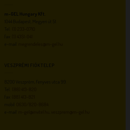
m-GEL Hungary Kft.
1044 Budapest, Megyeri út 51.
Tel.:
(1) 233-0710
fax:
(1) 4351-041
e-mail:
megrendeles@m-gel.hu
VESZPRÉMI FIÓKTELEP
8200 Veszprém, Fenyves utca 99.
Tel.:
(88) 413-820
fax:
(88) 413-821
mobil:
0630/820-8684
e-mail:
m-gel@invitel.hu
,
veszprem@m-gel.hu