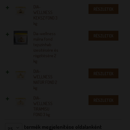
DIA-
RÉSZLETEK
WELLNESS
KEKSZ FOND 3
kg
Dia-wellness
RÉSZLETEK
málna fond
tejszínhab
ízesítésére és
rögzítésére 2
kg
DIA-
RÉSZLETEK
WELLNESS
NATÚR FOND 2
kg
DIA-
RÉSZLETEK
WELLNESS
TIRAMISU
FOND 3 kg
termék megjelenítése oldalanként
25