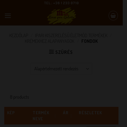
Skip
TEL.: +36 1 233 0710
to
content
KEZDŐLAP
/
IPARI KISZERELÉSŰ ÉLETMÓD TERMÉKEK
/
KRÉMEKHEZ ALAPANYAGOK
/
FONDOK
SZŰRÉS
8 products
KÉP
TERMÉK
ÁR
RÉSZLETEK
NEVE