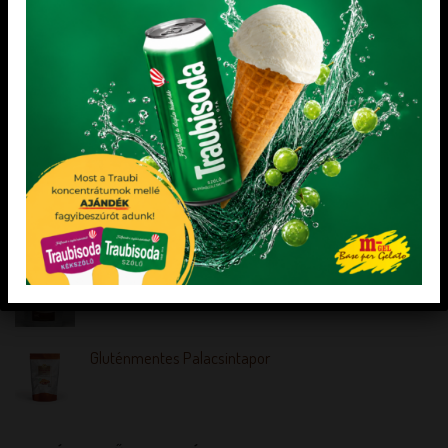
KIEMELT TERMÉKEK
Dia-Wellness Bejgli Mix
Dia-Wellness Sütőliszt
Paleolit Bejgli mix
Gluténmentes Palacsintapor