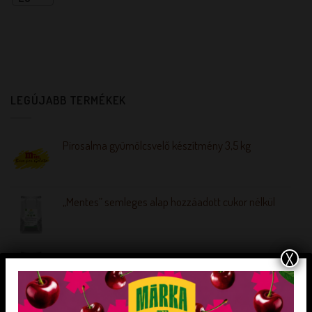
LEGÚJABB TERMÉKEK
Pirosalma gyümölcsvelő készítmény 3,5 kg
„Mentes” semleges alap hozzáadott cukor nélkül
X
„Minden mentes” Joghurt ízű fagylalt alap