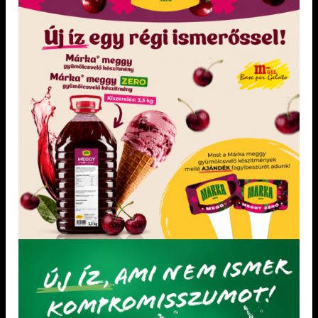
„Minden mentes” Gyümölcsfagylalt alap
édesítőszerekkel
AKCIÓS TERMÉKEK
TORTAKARIKA 28x6-OS 1 db
PaleOK Mangó elixír szósz 2 kg
Papír tégely 1,75 dl gyümölcsös minta 50 db /
csomag
ANANÁSZ FAGYLALTPOR 2,05 kg