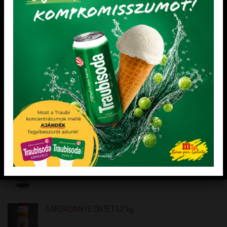
„Minden mentes” Joghurt ízű fagylalt alap
„Minden mentes” Gyümölcsfagylalt alap
édesítőszerekkel
AKCIÓS TERMÉKEK
Frizzy-Color Ananász ízesítő és színező
koncentrátum 1 kg
MOJITO KONCENTRÁTUM 1,2 kg
SÁRGADINNYE ÖNTET 1,2 kg