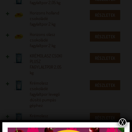
fagylaltpor 2,05 kg
Horizons holland
RÉSZLETEK
csokoládé
fagylaltpor 2 kg
Horizons olasz
RÉSZLETEK
csokoládé
fagylaltpor 2 kg
KRÉMOLASZ CSOKI
RÉSZLETEK
PLUSZ
FAGYLALTPOR 2,05
kg
Krémolasz
RÉSZLETEK
csokoládé
fagylaltpor levegő
dúsító pumpás
géphez
Krémolasz
RÉSZLETEK
X
csokoládé ízű
fagylaltpor