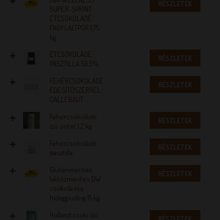
RÉSZLETEK
SUPER-SPRINT
ÉTCSOKOLÁDÉ
FAGYLALTPOR 1,75
kg
ÉTCSOKOLÁDÉ
RÉSZLETEK
PASZTILLA 59,5%
FEHÉRCSOKOLÁDÉ
RÉSZLETEK
ÉDESÍTŐSZERREL
CALLEBAUT
Fehércsokoládé
RÉSZLETEK
ízű öntet 1,2 kg
Fehércsokoládé
RÉSZLETEK
pasztilla
Gluténmentes
RÉSZLETEK
laktózmentes DW
csokoládés
hidegpuding 15 kg
Holland csoki ízű
RÉSZLETEK