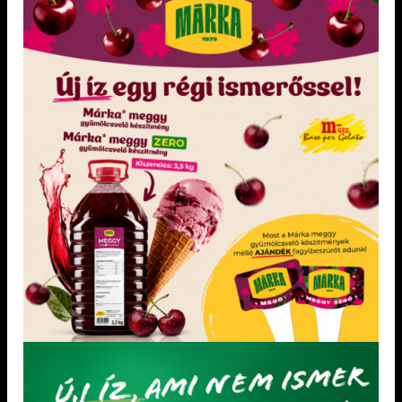
termék megjelenítése oldalanként
25
1
2
LEGÚJABB TERMÉKEK
Pirosalma gyümölcsvelő készítmény 3,5 kg
„Mentes” semleges alap hozzáadott cukor nélkül