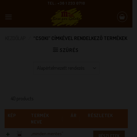
Skip
TEL.: +36 1 233 0710
to
content
KEZDŐLAP
/
“CSOKI” CÍMKÉVEL RENDELKEZŐ TERMÉKEK
SZŰRÉS
40 products
KÉP
TERMÉK
ÁR
RÉSZLETEK
NEVE
„minden mentes”
RÉSZLETEK