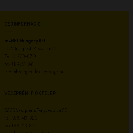
CÉGINFORMÁCIÓ
m-GEL Hungary Kft.
1044 Budapest, Megyeri út 51.
Tel.:
(1) 233-0710
fax:
(1) 4351-041
e-mail:
megrendeles@m-gel.hu
VESZPRÉMI FIÓKTELEP
8200 Veszprém, Fenyves utca 99.
Tel.:
(88) 413-820
fax:
(88) 413-821