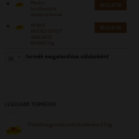
Mexikói
RÉSZLETEK
kristályosított
vaníliarúd kivonat
MEXIKÓI
RÉSZLETEK
KRISTÁLYOSÍTOTT
VANÍLIARÚD
KIVONAT 3 kg
termék megjelenítése oldalanként
25
LEGÚJABB TERMÉKEK
Pirosalma gyümölcsvelő készítmény 3,5 kg