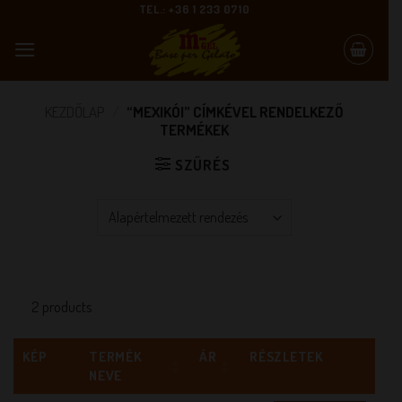
Skip
TEL.: +36 1 233 0710
to
content
KEZDŐLAP
/
“MEXIKÓI” CÍMKÉVEL RENDELKEZŐ
TERMÉKEK
SZŰRÉS
2 products
KÉP
TERMÉK
ÁR
RÉSZLETEK
NEVE