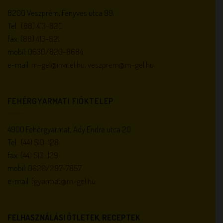
8200 Veszprém, Fenyves utca 99.
Tel.:
(88) 413-820
fax:
(88) 413-821
mobil:
0630/820-8684
e-mail:
m-gel@invitel.hu
,
veszprem@m-gel.hu
FEHÉRGYARMATI FIÓKTELEP
4900 Fehérgyarmat, Ady Endre utca 20.
Tel.:
(44) 510-128
fax:
(44) 510-129
mobil:
0620/297-7857
e-mail:
fgyarmat@m-gel.hu
FELHASZNÁLÁSI ÖTLETEK, RECEPTEK