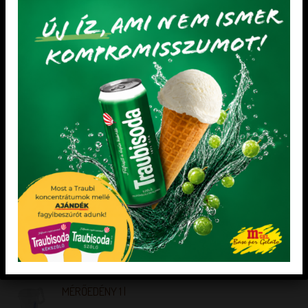
Paleolit Bejgli mix
Gluténmentes Palacsintapor
LEGNÉPSZERŰBB TERMÉKEK
Vízben oldódó kollagénes élelmi rost (vitaminos)
Dia- Wellness Rum ízű kakaós töltelék "S"
MÉRŐEDÉNY 1 l