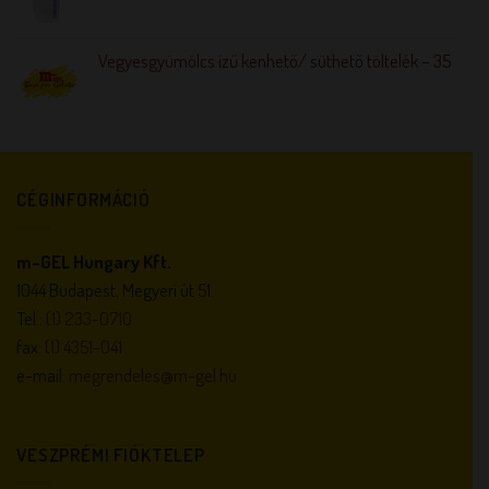
Vegyesgyümölcs ízű kenhető/ süthető töltelék – 35
CÉGINFORMÁCIÓ
m-GEL Hungary Kft.
1044 Budapest, Megyeri út 51.
Tel.:
(1) 233-0710
fax:
(1) 4351-041
e-mail:
megrendeles@m-gel.hu
VESZPRÉMI FIÓKTELEP