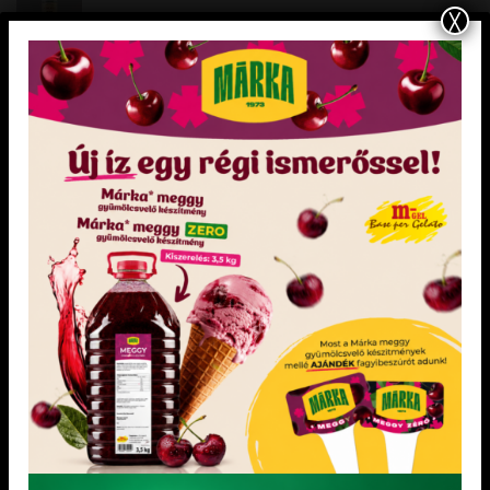
X
TORTADOBOZ 35x45x12 cm 1 db
ŐSZIBARACK ÖNTET 1,2 kg
KIEMELT TERMÉKEK
Dia-Wellness Bejgli Mix
Dia-Wellness Sütőliszt