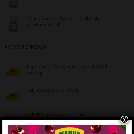
„Minden mentes” Gyümölcsfagylalt alap
édesítőszerekkel
AKCIÓS TERMÉKEK
Papír tégely 1,75 dl gyümölcsös minta 50 db /
csomag
TORTAKARIKA 28x6-OS 1 db
PaleOK Mangó elixír szósz 2 kg
X