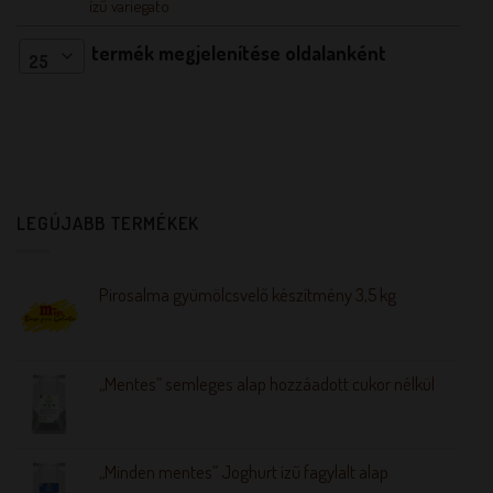
ízű variegato
termék megjelenítése oldalanként
25
LEGÚJABB TERMÉKEK
Pirosalma gyümölcsvelő készítmény 3,5 kg
„Mentes” semleges alap hozzáadott cukor nélkül
„Minden mentes” Joghurt ízű fagylalt alap