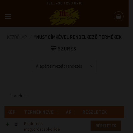
Skip
TEL.: +36 1 233 0710
to
content
KEZDŐLAP
/
“NUS” CÍMKÉVEL RENDELKEZŐ TERMÉKEK
SZŰRÉS
1 product
KÉP
TERMÉK NEVE
ÁR
RÉSZLETEK
Kindernus
RÉSZLETEK
mogyoróscsokoládé