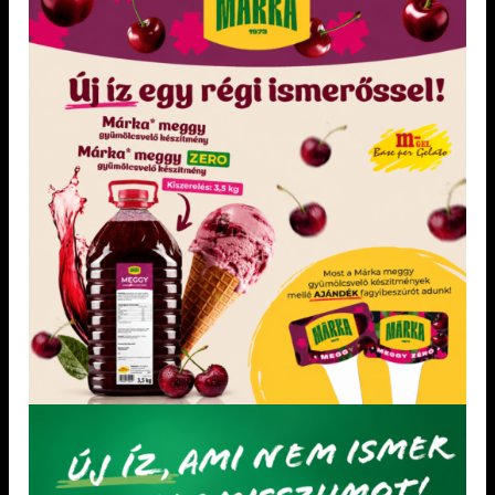
MÁKTÖLTELÉK 40%
KIEMELT TERMÉKEK
Dia-Wellness Bejgli Mix
Dia-Wellness Sütőliszt
Paleolit Bejgli mix
Gluténmentes Palacsintapor