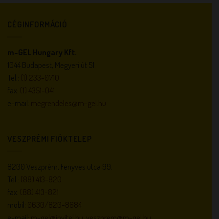
CÉGINFORMÁCIÓ
m-GEL Hungary Kft.
1044 Budapest, Megyeri út 51.
Tel.:
(1) 233-0710
fax:
(1) 4351-041
e-mail:
megrendeles@m-gel.hu
VESZPRÉMI FIÓKTELEP
8200 Veszprém, Fenyves utca 99.
Tel.:
(88) 413-820
fax:
(88) 413-821
mobil:
0630/820-8684
e-mail:
m-gel@invitel.hu
,
veszprem@m-gel.hu