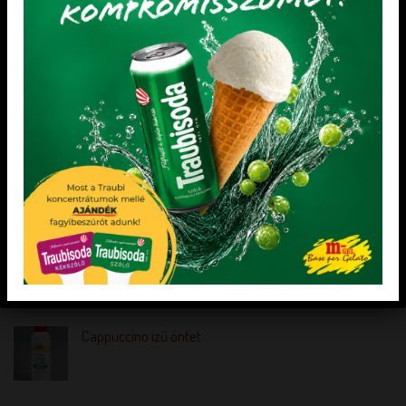
LEGNÉPSZERŰBB TERMÉKEK
Dia-wellness Kalács zsíradék 20% 8 kg
Frizzy Kékszőlő rostos szirup 1 l
Dia-wellness Granola szelet sós karamell 50 g
Cappuccino ízű öntet