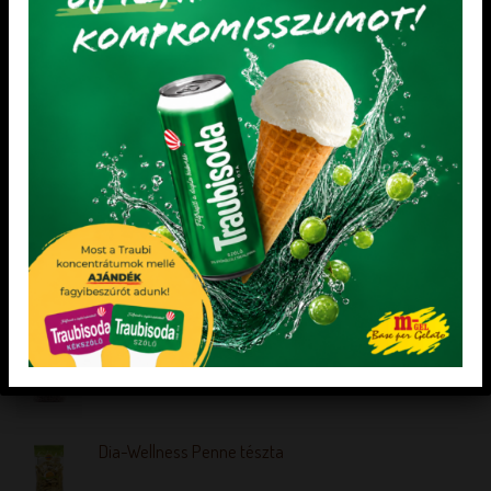
Gluténmentes Palacsintapor
LEGNÉPSZERŰBB TERMÉKEK
Meggypiros természetes ételszínezék
PÉCSI CORNETT XT NAGY TÖLCSÉR 240 db
HÁROMMAGVAS KEVERÉK 1 kg
Dia-Wellness Penne tészta