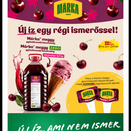
ÓRIÁSHIPPEN ROLETTI 60 db
Értékelés:
5.00
/ 5
KIEMELT TERMÉKEK
Dia-Wellness Bejgli Mix
Dia-Wellness Sütőliszt
Paleolit Bejgli mix