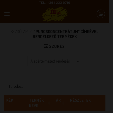
Skip
TEL.: +36 1 233 0710
to
content
KEZDŐLAP
/
“PUNCSKONCENTRÁTUM” CÍMKÉVEL
RENDELKEZŐ TERMÉKEK
SZŰRÉS
1 product
KÉP
TERMÉK
ÁR
RÉSZLETEK
NEVE