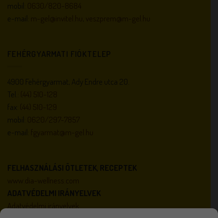
mobil:
0630/820-8684
e-mail:
m-gel@invitel.hu
,
veszprem@m-gel.hu
FEHÉRGYARMATI FIÓKTELEP
4900 Fehérgyarmat, Ady Endre utca 20.
Tel.:
(44) 510-128
fax:
(44) 510-129
mobil:
0620/297-7857
e-mail:
fgyarmat@m-gel.hu
FELHASZNÁLÁSI ÖTLETEK, RECEPTEK
www.dia-wellness.com
ADATVÉDELMI IRÁNYELVEK
Adatvédelmi irányelvek