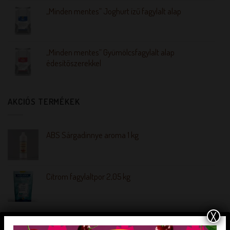
„Minden mentes” Joghurt ízű fagylalt alap
„Minden mentes” Gyümölcsfagylalt alap
édesítőszerekkel
AKCIÓS TERMÉKEK
ABS Sárgadinnye aroma 1 kg
Citrom fagylaltpor 2,05 kg
X
ÁFONYA ROSTOS SZIRUP 1 l