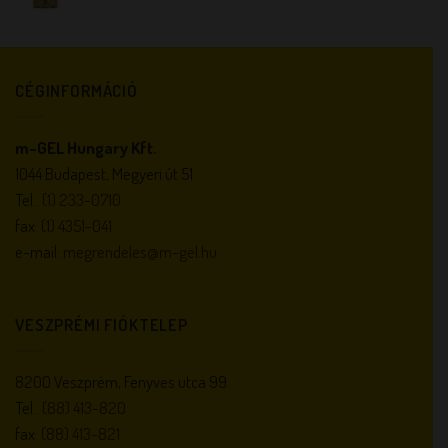
CÉGINFORMÁCIÓ
m-GEL Hungary Kft.
1044 Budapest, Megyeri út 51.
Tel.:
(1) 233-0710
fax:
(1) 4351-041
e-mail:
megrendeles@m-gel.hu
VESZPRÉMI FIÓKTELEP
8200 Veszprém, Fenyves utca 99.
Tel.:
(88) 413-820
fax:
(88) 413-821