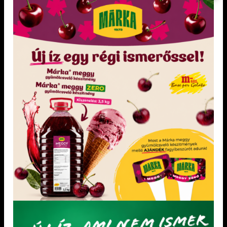
TI-7 TORTAÁLLVÁNY
KIEMELT TERMÉKEK
Dia-Wellness Bejgli Mix
Dia-Wellness Sütőliszt
Paleolit Bejgli mix