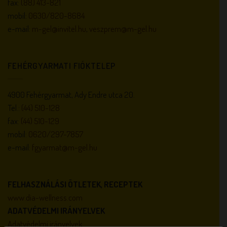
fax:
(88) 413-821
mobil:
0630/820-8684
e-mail:
m-gel@invitel.hu
,
veszprem@m-gel.hu
FEHÉRGYARMATI FIÓKTELEP
4900 Fehérgyarmat, Ady Endre utca 20.
Tel.:
(44) 510-128
fax:
(44) 510-129
mobil:
0620/297-7857
e-mail:
fgyarmat@m-gel.hu
FELHASZNÁLÁSI ÖTLETEK, RECEPTEK
www.dia-wellness.com
ADATVÉDELMI IRÁNYELVEK
Adatvédelmi irányelvek