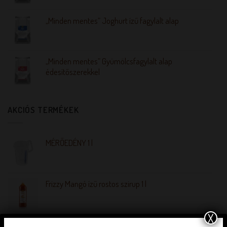
„Minden mentes” Joghurt ízű fagylalt alap
„Minden mentes” Gyümölcsfagylalt alap
édesítőszerekkel
AKCIÓS TERMÉKEK
MÉRŐEDÉNY 1 l
Frizzy Mangó ízű rostos szirup 1 l
X
Unidec kemény fehér dekorációs massza 0,2 kg