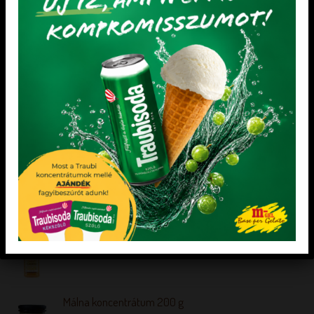
Gluténmentes Palacsintapor
LEGNÉPSZERŰBB TERMÉKEK
FELIRATOS MARCIPÁN TÁBLA TÉGLALAP 5X-ÖS
ABS erdeigyümölcs aroma 1,2 kg
VILMOSKÖRTE GYÜMÖLCSVELŐ KÉSZÍTMÉNY 6 kg
Málna koncentrátum 200 g