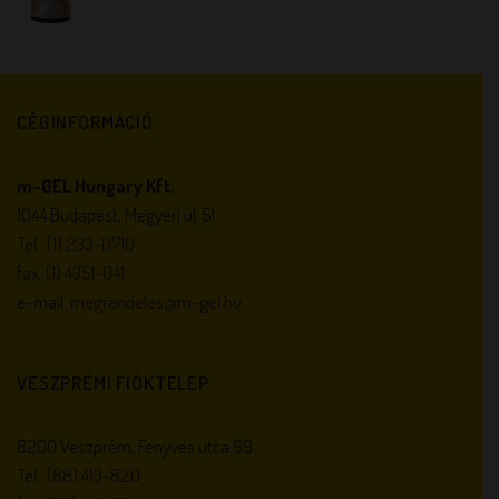
CÉGINFORMÁCIÓ
m-GEL Hungary Kft.
1044 Budapest, Megyeri út 51.
Tel.:
(1) 233-0710
fax:
(1) 4351-041
e-mail:
megrendeles@m-gel.hu
VESZPRÉMI FIÓKTELEP
8200 Veszprém, Fenyves utca 99.
Tel.:
(88) 413-820