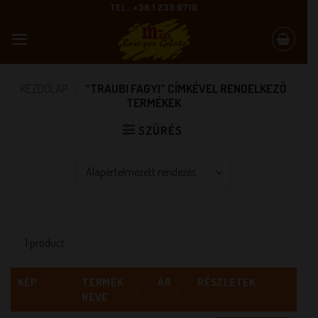
Skip
TEL.: +36 1 233 0710
to
content
KEZDŐLAP
/
“TRAUBI FAGYI” CÍMKÉVEL RENDELKEZŐ
TERMÉKEK
SZŰRÉS
1 product
KÉP
TERMÉK
ÁR
RÉSZLETEK
NEVE