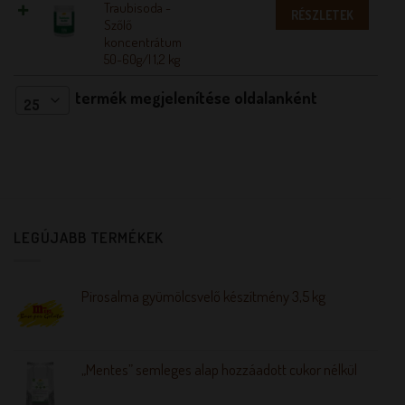
Traubisoda -
RÉSZLETEK
Szőlő
koncentrátum
50-60g/l 1,2 kg
termék megjelenítése oldalanként
25
LEGÚJABB TERMÉKEK
Pirosalma gyümölcsvelő készítmény 3,5 kg
„Mentes” semleges alap hozzáadott cukor nélkül