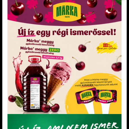
Málna koncentrátum 200 g
KIEMELT TERMÉKEK
Dia-Wellness Bejgli Mix
Dia-Wellness Sütőliszt
Paleolit Bejgli mix