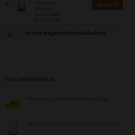
Traubisoda -
RÉSZLETEK
Kékszőlő
koncentrátum
50-60g/l 1,2 kg
termék megjelenítése oldalanként
25
LEGÚJABB TERMÉKEK
Pirosalma gyümölcsvelő készítmény 3,5 kg
„Mentes” semleges alap hozzáadott cukor nélkül