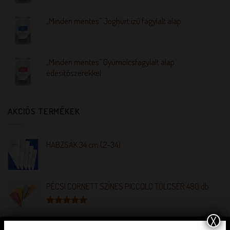
„Minden mentes” Joghurt ízű fagylalt alap
„Minden mentes” Gyümölcsfagylalt alap
édesítőszerekkel
AKCIÓS TERMÉKEK
HABZSÁK 34 cm (2-34)
PÉCSI CORNETT SZÍNES PICCOLO TÖLCSÉR 480 db
Értékelés:
X
5.00
/ 5
HOTBASE ULTRA 1 kg