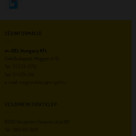
CÉGINFORMÁCIÓ
m-GEL Hungary Kft.
1044 Budapest, Megyeri út 51.
Tel.:
(1) 233-0710
fax:
(1) 4351-041
e-mail:
megrendeles@m-gel.hu
VESZPRÉMI FIÓKTELEP
8200 Veszprém, Fenyves utca 99.
Tel.:
(88) 413-820