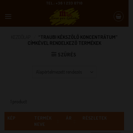
Skip
TEL.: +36 1 233 0710
to
content
KEZDŐLAP
/
“TRAUBI KÉKSZŐLŐ KONCENTRÁTUM”
CÍMKÉVEL RENDELKEZŐ TERMÉKEK
SZŰRÉS
1 product
KÉP
TERMÉK
ÁR
RÉSZLETEK
NEVE