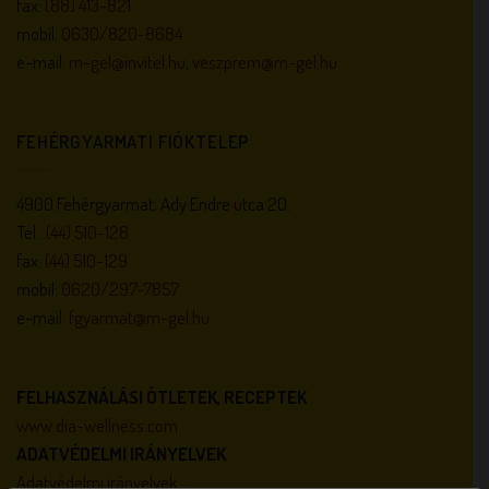
fax:
(88) 413-821
mobil:
0630/820-8684
e-mail:
m-gel@invitel.hu
,
veszprem@m-gel.hu
FEHÉRGYARMATI FIÓKTELEP
4900 Fehérgyarmat, Ady Endre utca 20.
Tel.:
(44) 510-128
fax:
(44) 510-129
mobil:
0620/297-7857
e-mail:
fgyarmat@m-gel.hu
FELHASZNÁLÁSI ÖTLETEK, RECEPTEK
www.dia-wellness.com
ADATVÉDELMI IRÁNYELVEK
Adatvédelmi irányelvek