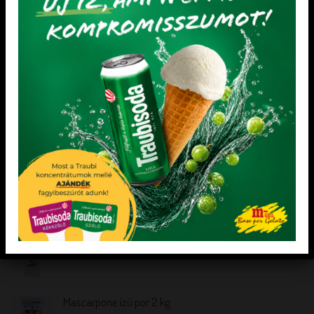
Gluténmentes Palacsintapor
LEGNÉPSZERŰBB TERMÉKEK
PRIMO BACK SOVÁNY POR 25 kg
Acid Balance gyümölcssavak keverék
Dia-Wellness Tésztaliszt
Mascarpone ízű por 2 kg