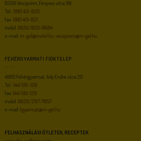
8200 Veszprém, Fenyves utca 99.
Tel.:
(88) 413-820
fax:
(88) 413-821
mobil:
0630/820-8684
e-mail:
m-gel@invitel.hu
,
veszprem@m-gel.hu
FEHÉRGYARMATI FIÓKTELEP
4900 Fehérgyarmat, Ady Endre utca 20.
Tel.:
(44) 510-128
fax:
(44) 510-129
mobil:
0620/297-7857
e-mail:
fgyarmat@m-gel.hu
FELHASZNÁLÁSI ÖTLETEK, RECEPTEK
www.dia-wellness.com