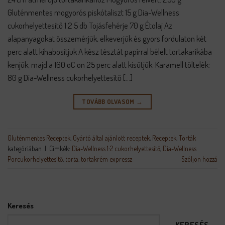
Gluténmentes mogyorós piskótaliszt 15 g Dia-Wellness
cukorhelyettesítő 1:2 5 db Tojásfehérje 70 g Étolaj Az
alapanyagokat összemérjük, elkeverjük és gyors fordulaton két
perc alatt kihabosítjuk A kész tésztát papírral bélelt tortakarikába
kenjük, majd a 160 oC on 25 perc alatt kisütjük. Karamell töltelék:
80 g Dia-Wellness cukorhelyettesítő […]
TOVÁBB OLVASOM
→
Gluténmentes Receptek
,
Gyártó által ajánlott receptek
,
Receptek
,
Torták
kategóriában
|
Címkék:
Dia-Wellness 1:2 cukorhelyettesítő
,
Dia-Wellness
Porcukorhelyettesítő
,
torta
,
tortakrém expressz
Szóljon hozzá
Keresés
KERESÉS