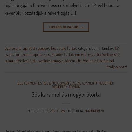
tojássárgáját a Dia-Wellness cukorhelyettesítő 1:2-vel habosra
keverjük. Hozzáadjuk a felvert tojás […]
TOVÁBB OLVASOM
→
Gyártó által ajánlott receptek
,
Receptek
,
Torták
kategóriában
|
Címkék:
1:2
,
csokis tortakrém expressz
,
csokoládés tortakrém expressz
,
Dia-Wellness 1:2
cukorhelyettesítő
,
dia-wellness mogyorókrém
,
Dia-Wellness Piskótaliszt
Szóljon hozzá
GLUTÉNMENTES RECEPTEK
,
GYÁRTÓ ÁLTAL AJÁNLOTT RECEPTEK
,
RECEPTEK
,
TORTÁK
Sós karamellás mogyorótorta
MEGJELENÉS:
2021.01.28.
POSZTOLTA:
MAZURI RENI
24 cm átmérőjű tortakarikához Mogyorós felvert: 250 g