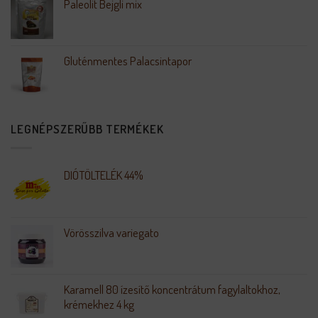
Paleolit Bejgli mix
Gluténmentes Palacsintapor
LEGNÉPSZERŰBB TERMÉKEK
DIÓTÖLTELÉK 44%
Vörösszilva variegato
Karamell 80 ízesítő koncentrátum fagylaltokhoz,
krémekhez 4 kg