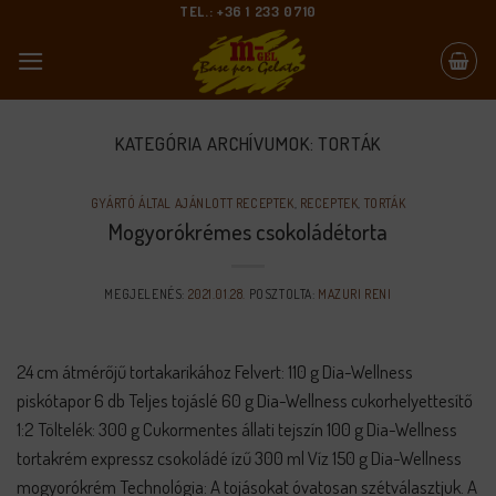
Skip
TEL.: +36 1 233 0710
to
content
KATEGÓRIA ARCHÍVUMOK:
TORTÁK
GYÁRTÓ ÁLTAL AJÁNLOTT RECEPTEK
,
RECEPTEK
,
TORTÁK
Mogyorókrémes csokoládétorta
MEGJELENÉS:
2021.01.28.
POSZTOLTA:
MAZURI RENI
24 cm átmérőjű tortakarikához Felvert: 110 g Dia-Wellness
piskótapor 6 db Teljes tojáslé 60 g Dia-Wellness cukorhelyettesítő
1:2 Töltelék: 300 g Cukormentes állati tejszín 100 g Dia-Wellness
tortakrém expressz csokoládé ízű 300 ml Víz 150 g Dia-Wellness
mogyorókrém Technológia: A tojásokat óvatosan szétválasztjuk. A