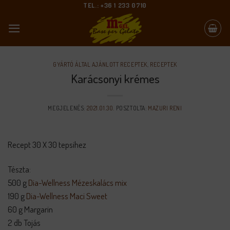
Skip
TEL.: +36 1 233 0710
to
content
GYÁRTÓ ÁLTAL AJÁNLOTT RECEPTEK
,
RECEPTEK
Karácsonyi krémes
MEGJELENÉS:
2021.01.30.
POSZTOLTA:
MAZURI RENI
Recept 30 X 30 tepsihez
Tészta:
500 g
Dia-Wellness Mézeskalács mix
190 g
Dia-Wellness Maci Sweet
60 g Margarin
2 db Tojás