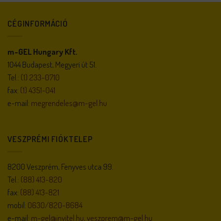
CÉGINFORMÁCIÓ
m-GEL Hungary Kft.
1044 Budapest, Megyeri út 51.
Tel.:
(1) 233-0710
fax:
(1) 4351-041
e-mail:
megrendeles@m-gel.hu
VESZPRÉMI FIÓKTELEP
8200 Veszprém, Fenyves utca 99.
Tel.:
(88) 413-820
fax:
(88) 413-821
mobil:
0630/820-8684
e-mail:
m-gel@invitel.hu
,
veszprem@m-gel.hu