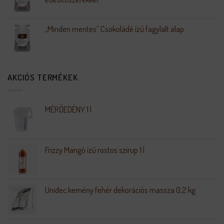
„Minden mentes” Csokoládé ízű fagylalt alap
AKCIÓS TERMÉKEK
MÉRŐEDÉNY 1 l
Frizzy Mangó ízű rostos szirup 1 l
Unidec kemény fehér dekorációs massza 0,2 kg