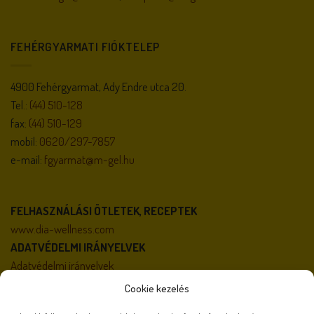
FEHÉRGYARMATI FIÓKTELEP
4900 Fehérgyarmat, Ady Endre utca 20.
Tel.:
(44) 510-128
fax:
(44) 510-129
mobil:
0620/297-7857
e-mail:
fgyarmat@m-gel.hu
FELHASZNÁLÁSI ÖTLETEK, RECEPTEK
www.dia-wellness.com
ADATVÉDELMI IRÁNYELVEK
Adatvédelmi irányelvek
ÁLTALÁNOS SZERZŐDÉSI FELTÉTELEK
Cookie kezelés
Általános szerződési feltételek