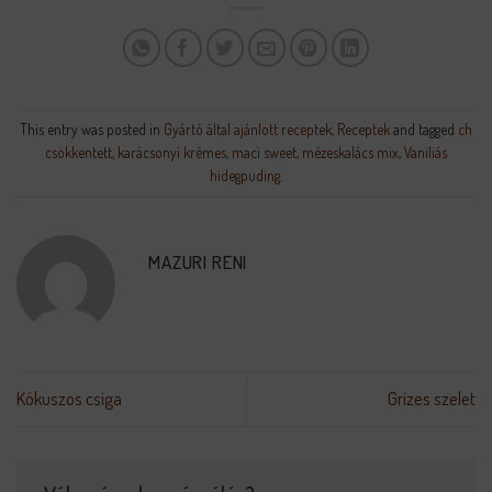
This entry was posted in
Gyártó által ajánlott receptek
,
Receptek
and tagged
ch
csökkentett
,
karácsonyi krémes
,
maci sweet
,
mézeskalács mix
,
Vaníliás
hidegpuding
.
MAZURI RENI
Kókuszos csiga
Grízes szelet