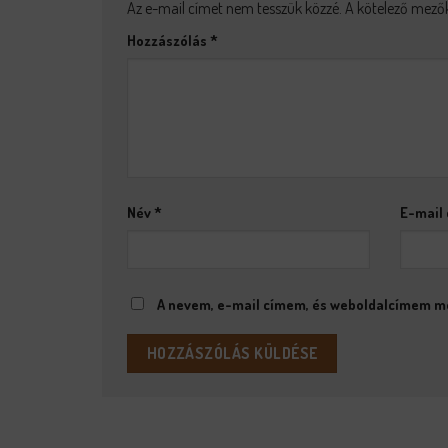
Az e-mail címet nem tesszük közzé.
A kötelező mező
Hozzászólás
*
Név
*
E-mail
A nevem, e-mail címem, és weboldalcímem m