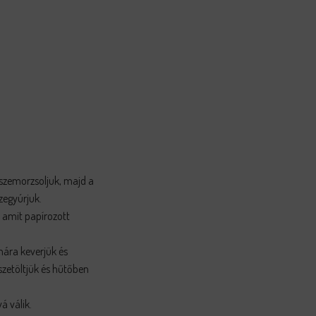
sszemorzsoljuk, majd a
zegyúrjuk.
, amit papírozott
mára keverjük és
szetöltjük és hűtőben
á válik.