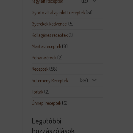
Fagylalt Receptek
(13)
Gyártó által ajánlott receptek
(51)
Gyerekek kedvencei
(5)
Kollagénes receptek
(1)
Mentes receptek
(8)
Pohárkrémek
(2)
Receptek
(58)
Sütemény Receptek
(39)
Torták
(2)
Ünnepi receptek
(5)
Legutóbbi
hozzászólások