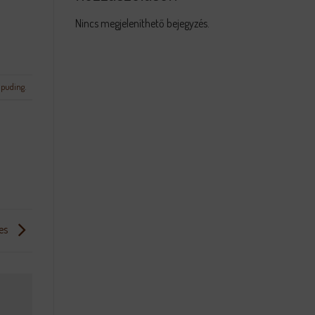
Nincs megjeleníthető bejegyzés.
g puding
.
es