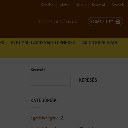
Kezdőlap
Akciók
Rólunk
Kapcsolat
Receptek
KOSÁR /
0
FT
BELÉPÉS / REGISZTRÁCIÓ
EK
ÉLETMÓD LAKOSSÁGI TERMÉKEK
AKCIÓ 2026 NYÁR
Keresés
KERESÉS
KATEGÓRIÁK
Egyéb kategória
(2)