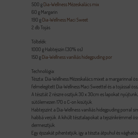
500 g
Dia-Wellness Mézeskalács mix
60 g Margarin
190 g
Dia-Wellness Maci Sweet
2 db Tojás
Töltelék:
1000 g Habtejszín (30% os)
150 g
Dia-Wellness vaníliás hidegpuding por
Technológia:
Tészta: Dia-Wellness Mézeskalács mixet a margarinnal ö
felmelegített Dia-Wellness Maci Sweettel és a tojással öss
A tésztát 2 részre osztjuk 30 x 30cm es lapokat nyújtunk
sütőlemezen 170 o C-on kisütjük.
Habtejszínt a Dia-Wellness vaníliás hidegpuding porral si
habbá verjük. A kihűlt tésztalapokat a tejszínkrémmel ös
dermesztjük.
Egy éjszakát pihentetjük, így a tészta átpuhul és vághatóv