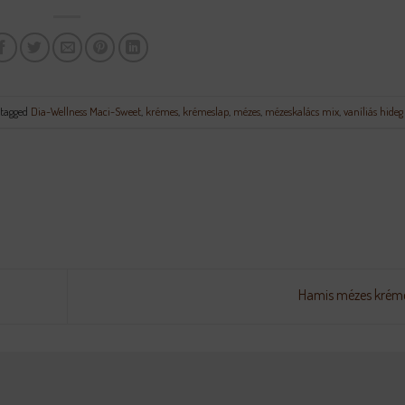
tagged
Dia-Wellness Maci-Sweet
,
krémes
,
krémeslap
,
mézes
,
mézeskalács mix
,
vaníliás hide
Hamis mézes krém