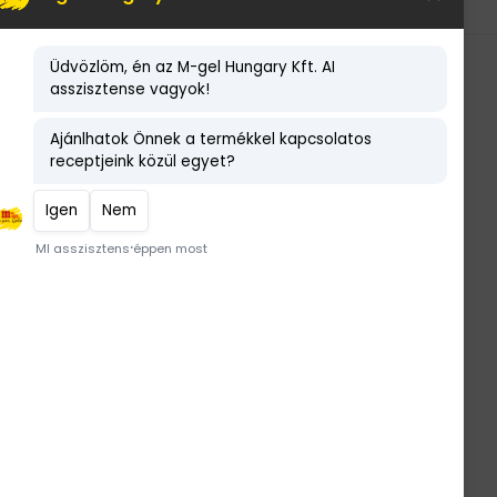
LEGNÉPSZERŰBB TERMÉKEK
x
Maltit mentes csoki ízű
tortakrém expressz
DIA-WELLNESS PIZZALISZT
(KONCENTRÁTUM) 25 kg
Gluténmentes Dia-wellness
vegán ételízesítő 1.8 kg
ntapor
Lilafüge gyümölcsvelő
készítmény 2 kg