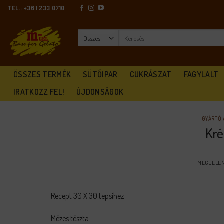
Skip
TEL.: +36 1 233 0710
to
content
Keresés
a
következőre:
ÖSSZES TERMÉK
SÜTŐIPAR
CUKRÁSZAT
FAGYLALT
IRATKOZZ FEL!
ÚJDONSÁGOK
GYÁRTÓ 
Kré
MEGJELEN
Recept 30 X 30 tepsihez
Mézes tészta: