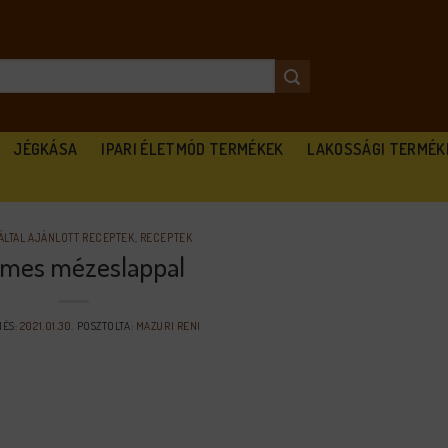
JÉGKÁSA
IPARI ÉLETMÓD TERMÉKEK
LAKOSSÁGI TERMÉK
ÁLTAL AJÁNLOTT RECEPTEK
,
RECEPTEK
mes mézeslappal
ÉS:
2021.01.30.
POSZTOLTA:
MAZURI RENI