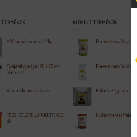
S TERMÉKEK
KIEMELT TERMÉKEK
ABS banán aroma 1,2 kg
Dia-Wellness Bejgli Mi
Tűzijátékgyertya 120 s 25 cm
Dia-Wellness Sütőliszt
(4 db / cs)
Azzurro koncentrátum
Paleolit Bejgli mix
PÉCSI COLOROLLI ROLETTI 400
Gluténmentes Palacsi
db