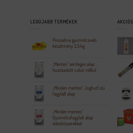
LEGÚJABB TERMÉKEK
AKCIÓ
Pirosalma gyümölcsvelő
készítmény 3,5 kg
„Mentes” semleges alap
hozzáadott cukor nélkül
„Minden mentes” Joghurt ízű
fagylalt alap
„Minden mentes”
Gyümölcsfagylalt alap
édesítőszerekkel