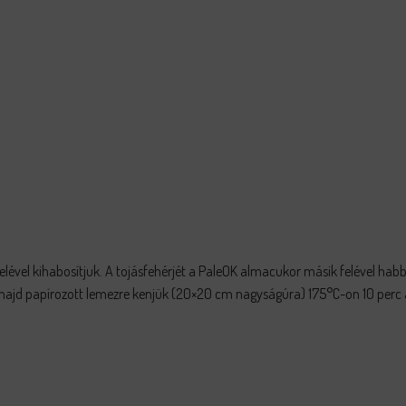
elével kihabosítjuk. A tojásfehérjét a PaleOK almacukor másik felével hab
 majd papírozott lemezre kenjük (20×20 cm nagyságúra) 175°C-on 10 perc 