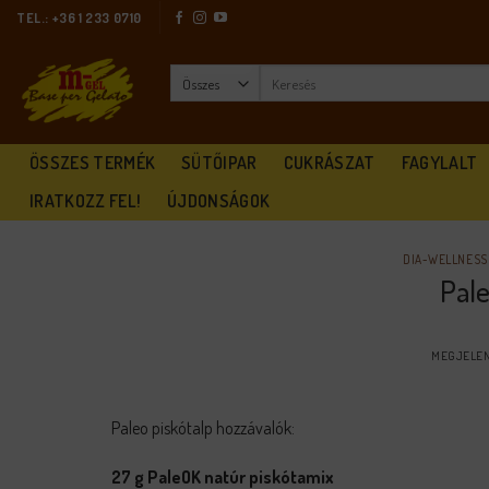
Skip
TEL.: +36 1 233 0710
to
content
Keresés
a
következőre:
ÖSSZES TERMÉK
SÜTŐIPAR
CUKRÁSZAT
FAGYLALT
IRATKOZZ FEL!
ÚJDONSÁGOK
DIA-WELLNESS
Pale
MEGJELEN
Paleo piskótalp hozzávalók:
27 g PaleOK natúr piskótamix