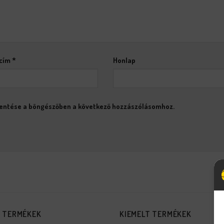
 cím
*
Honlap
entése a böngészőben a következő hozzászólásomhoz.
S TERMÉKEK
KIEMELT TERMÉKEK