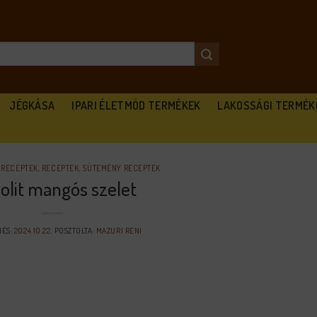
JÉGKÁSA
IPARI ÉLETMÓD TERMÉKEK
LAKOSSÁGI TERMÉK
 RECEPTEK
,
RECEPTEK
,
SÜTEMÉNY RECEPTEK
olit mangós szelet
ÉS:
2024.10.22.
POSZTOLTA:
MAZURI RENI