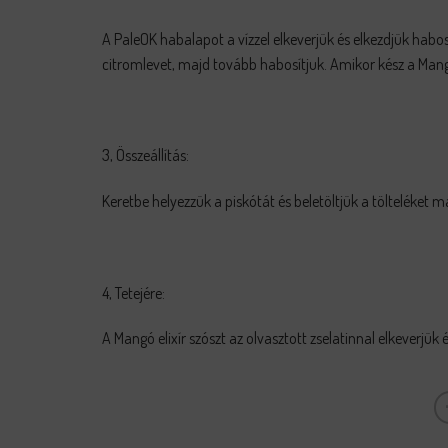
A PaleOK habalapot a vízzel elkeverjük és elkezdjük habos
citromlevet, majd tovább habosítjuk. Amikor kész a Mangó
3, Összeállítás:
Keretbe helyezzük a piskótát és beletöltjük a tölteléket
4, Tetejére:
A Mangó elixír szószt az olvasztott zselatinnal elkeverjü