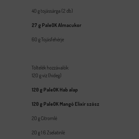
40 g tojássárga (2 db)
27 g PaleOK Almacukor
60 g Tojásfehérje
Töltelék hozzávalók:
120 g víz (hideg)
120 g PaleOK Hab alap
120 g PaleOK Mangó Elixír szósz
20 g Citromlé
20 g 1:6 Zselatinlé