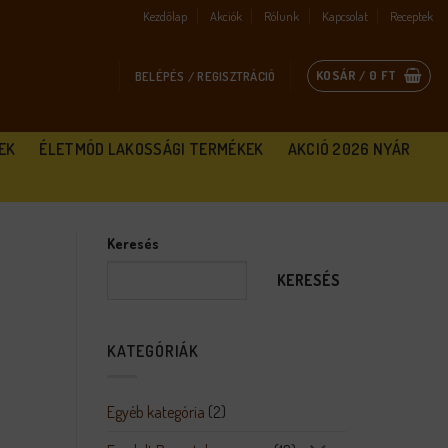
Kezdőlap
Akciók
Rólunk
Kapcsolat
Receptek
KOSÁR /
0
FT
BELÉPÉS / REGISZTRÁCIÓ
EK
ÉLETMÓD LAKOSSÁGI TERMÉKEK
AKCIÓ 2026 NYÁR
Keresés
KERESÉS
KATEGÓRIÁK
Egyéb kategória
(2)