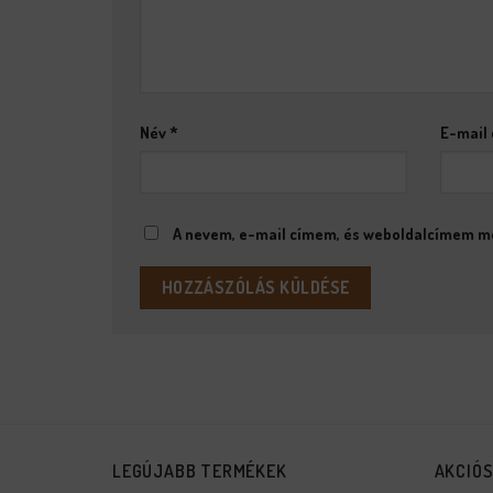
Név
*
E-mail
A nevem, e-mail címem, és weboldalcímem m
LEGÚJABB TERMÉKEK
AKCIÓ