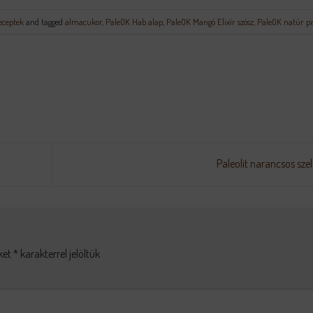
ceptek
and tagged
almacukor
,
PaleOK Hab alap
,
PaleOK Mangó Elixír szósz
,
PaleOK natúr pi
Paleolit narancsos sze
ket
*
karakterrel jelöltük