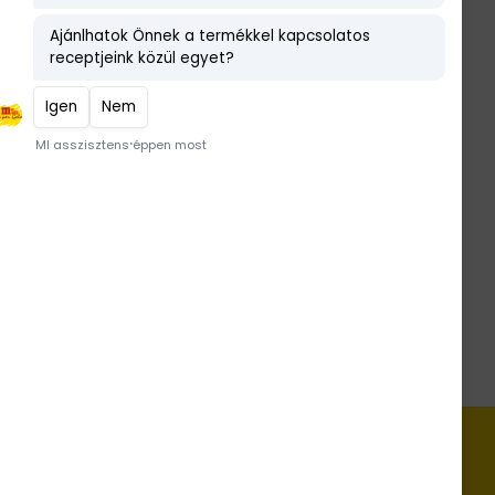
x
Zila tortaforma 8 szeletes
Maltit mentes Dia-wellness
Tortakrém Expressz Tiramisu
ízű
Dia-wellness Kókusztejes
csokoládé 80 g
ntapor
Saftbinder lékötő 2 kg
Értékelés:
5.00
/ 5
FELHASZNÁLÁSI ÖTLETEK, RECEPTEK
www.dia-wellness.com