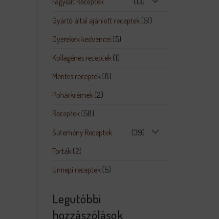
Fagylalt Receptek
(13)
Gyártó által ajánlott receptek
(51)
Gyerekek kedvencei
(5)
Kollagénes receptek
(1)
Mentes receptek
(8)
Pohárkrémek
(2)
Receptek
(58)
Sütemény Receptek
(39)
Torták
(2)
Ünnepi receptek
(5)
Legutóbbi
hozzászólások