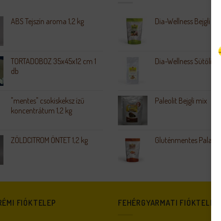
ABS Tejszín aroma 1,2 kg
Dia-Wellness Bejgli Mi
TORTADOBOZ 35x45x12 cm 1
Dia-Wellness Sütőliszt
db
"mentes" csokiskeksz ízű
Paleolit Bejgli mix
koncentrátum 1,2 kg
ZÖLDCITROM ÖNTET 1,2 kg
Gluténmentes Palacsi
ÉMI FIÓKTELEP
FEHÉRGYARMATI FIÓKTELEP