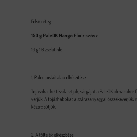
Felső réteg:
150 g PaleOK Mangó Elixír szósz
10 g 1:6 zselatinlé
1, Paleo piskótalap elkészítése:
Tojásokat kettéválasztjuk, sárgáját a PaleOK almacukor f
verjük. A tojáshabokat a szárazanyaggal összekeverjük,
készre sütjük.
2, A töltelék elkészítése: