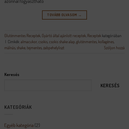
azonnal fogyasztható
TOVÁBB OLVASOM
→
Gluténmentes Receptek
,
Gyártó által ajánlott receptek
,
Receptek
kategóriában
|
Címkék:
almacukor
,
csokis
,
csokis shake alap
,
gluténmentes
,
kollagénes
,
málnás
,
shake
,
tejmentes
,
zabpehelyliszt
Szóljon hozzá
Keresés
KERESÉS
KATEGÓRIÁK
Egyéb kategória
(2)