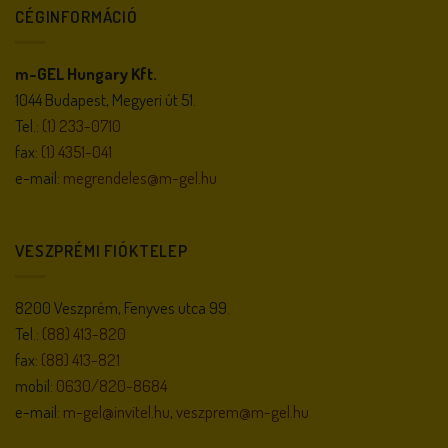
CÉGINFORMÁCIÓ
m-GEL Hungary Kft.
1044 Budapest, Megyeri út 51.
Tel.:
(1) 233-0710
fax:
(1) 4351-041
e-mail:
megrendeles@m-gel.hu
VESZPRÉMI FIÓKTELEP
8200 Veszprém, Fenyves utca 99.
Tel.:
(88) 413-820
fax:
(88) 413-821
mobil:
0630/820-8684
e-mail:
m-gel@invitel.hu
,
veszprem@m-gel.hu