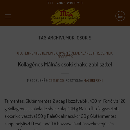
Skip
TEL.: +36 1 233 0710
to
content
TAG ARCHÍVUMOK:
CSOKIS
GLUTÉNMENTES RECEPTEK
,
GYÁRTÓ ÁLTAL AJÁNLOTT RECEPTEK
,
RECEPTEK
Kollagénes Málnás csoki shake zabliszttel
MEGJELENÉS:
2021.01.30.
POSZTOLTA:
MAZURI RENI
Tejmentes, Gluténmentes 2 adag Hozzávalók : 400 ml Forró víz 120
g Kollagénes csokoládé shake alap 100 g Málna (ha fagyasztott
akkor kiolvasztva) 50 g PaleOk almacukor 20 g Gluténmentes
zabpehelyliszt (1 evőkanál) A hozzávalókat összekeverjük és